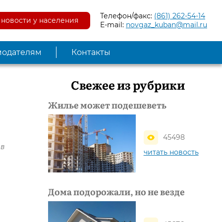
Телефон/факс:
(861) 262-54-14
новости у населения
E-mail:
novgaz_kuban@mail.ru
модателям
Контакты
Свежее из рубрики
Жилье может подешеветь
45498
 в
читать новость
Дома подорожали, но не везде