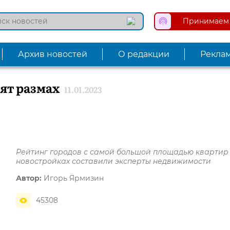
Принимаем 
Архив новостей
О редакции
Рекла
ят размах
11.01.2023
Рейтинг городов с самой большой площадью квартир
новостройках составили эксперты недвижимости
Автор:
Игорь Ярмизин
45308