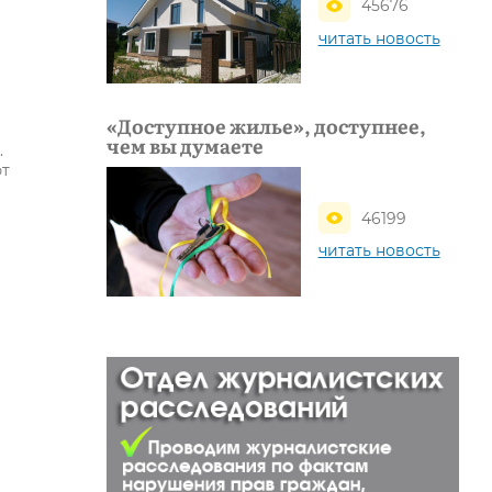
45676
читать новость
«Доступное жилье», доступнее,
чем вы думаете
.
ют
46199
читать новость