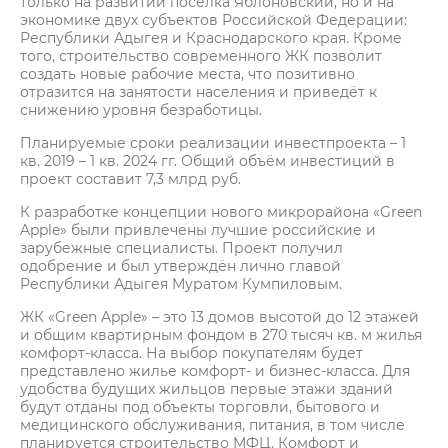
только на развитии посёлка Яблоновский, но и на
экономике двух субъектов Российской Федерации:
Республики Адыгея и Краснодарского края. Кроме
того, строительство современного ЖК позволит
создать новые рабочие места, что позитивно
отразится на занятости населения и приведёт к
снижению уровня безработицы.
Планируемые сроки реализации инвестпроекта – 1
кв. 2019 – 1 кв. 2024 гг. Общий объём инвестиций в
проект составит 7,3 млрд руб.
К разработке концепции нового микрорайона «Green
Apple» были привлечены лучшие российские и
зарубежные специалисты. Проект получил
одобрение и был утверждён лично главой
Республики Адыгея Муратом Кумпиловым.
ЖК «Green Apple» – это 13 домов высотой до 12 этажей
и общим квартирным фондом в 270 тысяч кв. м жилья
комфорт-класса. На выбор покупателям будет
представлено жилье комфорт- и бизнес-класса. Для
удобства будущих жильцов первые этажи зданий
будут отданы под объекты торговли, бытового и
медицинского обслуживания, питания, в том числе
планируется строительство МФЦ. Комфорт и