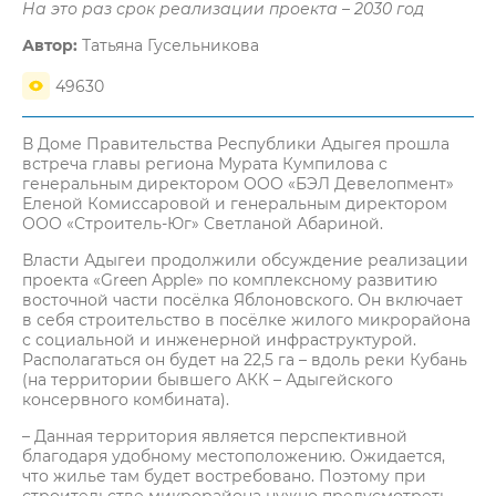
На это раз срок реализации проекта – 2030 год
Автор:
Татьяна Гусельникова
49630
В Доме Правительства Республики Адыгея прошла
встреча главы региона Мурата Кумпилова с
генеральным директором OOO «БЭЛ Девелопмент»
Еленой Комиссаровой и генеральным директором
ООО «Строитель-Юг» Светланой Абариной.
Власти Адыгеи продолжили обсуждение реализации
проекта «Green Apple» по комплексному развитию
восточной части посёлка Яблоновского. Он включает
в себя строительство в посёлке жилого микрорайона
с социальной и инженерной инфраструктурой.
Располагаться он будет на 22,5 га – вдоль реки Кубань
(на территории бывшего АКК – Адыгейского
консервного комбината).
– Данная территория является перспективной
благодаря удобному местоположению. Ожидается,
что жилье там будет востребовано. Поэтому при