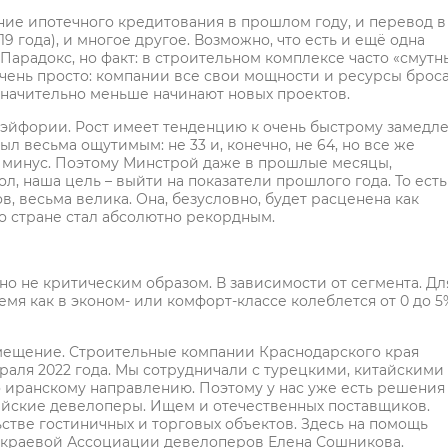
ние ипотечного кредитования в прошлом году, и перевод в
9 года), и многое другое. Возможно, что есть и ещё одна
Парадокс, но факт: в строительном комплексе часто «смутн
Очень просто: компании все свои мощности и ресурсы брос
значительно меньше начинают новых проектов.
 эйфории. Рост имеет тенденцию к очень быстрому замедл
был весьма ощутимым: не 33 и, конечно, не 64, но все же
ом минус. Поэтому Минстрой даже в прошлые месяцы,
л, наша цель – выйти на показатели прошлого года. То есть
в, весьма велика. Она, безусловно, будет расценена как
 по стране стал абсолютно рекордным.
 но не критическим образом. В зависимости от сегмента. Дл
емя как в эконом- или комфорт-классе колеблется от 0 до 5
замещение. Строительные компании Краснодарского края
аля 2022 года. Мы сотрудничали с турецкими, китайскими
о иранскому направлению. Поэтому у нас уже есть решения
сийские девелоперы. Ищем и отечественных поставщиков.
ьстве гостиничных и торговых объектов. Здесь на помощь
т краевой Ассоциации девелоперов Елена Сошникова.