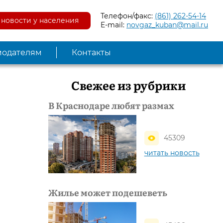
Телефон/факс:
(861) 262-54-14
новости у населения
E-mail:
novgaz_kuban@mail.ru
модателям
Контакты
Свежее из рубрики
В Краснодаре любят размах
45309
читать новость
Жилье может подешеветь