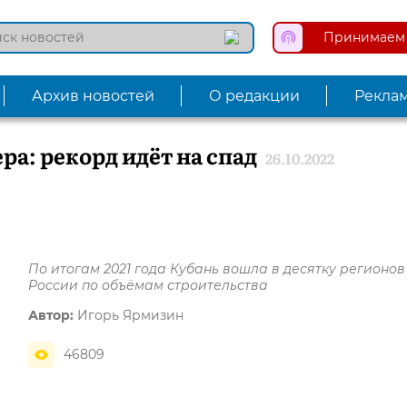
Принимаем 
Архив новостей
О редакции
Рекла
ра: рекорд идёт на спад
26.10.2022
По итогам 2021 года Кубань вошла в десятку регионов
России по объёмам строительства
Автор:
Игорь Ярмизин
46809