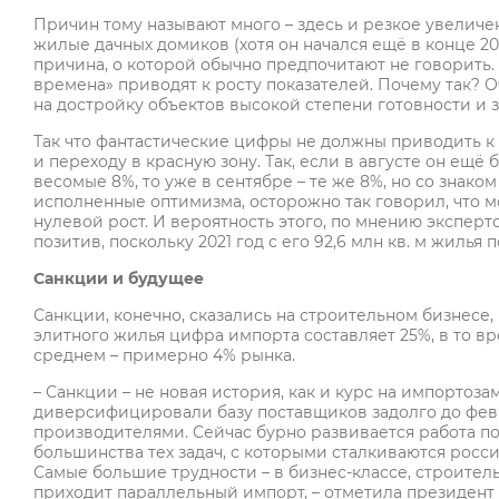
Причин тому называют много – здесь и резкое увеличе
жилые дачных домиков (хотя он начался ещё в конце 201
причина, о которой обычно предпочитают не говорить. 
времена» приводят к росту показателей. Почему так? 
на достройку объектов высокой степени готовности и 
Так что фантастические цифры не должны приводить к
и переходу в красную зону. Так, если в августе он ещё 
весомые 8%, то уже в сентябре – те же 8%, но со знак
исполненные оптимизма, осторожно так говорил, что мо
нулевой рост. И вероятность этого, по мнению эксперто
позитив, поскольку 2021 год с его 92,6 млн кв. м жилья
Санкции и будущее
Санкции, конечно, сказались на строительном бизнесе,
элитного жилья цифра импорта составляет 25%, в то вр
среднем – примерно 4% рынка.
– Санкции – не новая история, как и курс на импорто
диверсифицировали базу поставщиков задолго до февр
производителями. Сейчас бурно развивается работа п
большинства тех задач, с которыми сталкиваются рос
Самые большие трудности – в бизнес-классе, строител
приходит параллельный импорт, – отметила президен