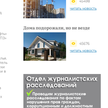
45498
читать новость
д
Дома подорожали, но не везде
фть»
НПЗ»
45676
читать новость
лья.
тель
ехи
и в
в
ых