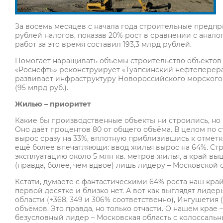
За восемь месяцев с начала года строительные предп
рублей налогов, показав 20% рост в сравнении с анал
работ за это время составил 193,3 млрд рублей.
Помогает наращивать объёмы строительство объектов 
«Роснефть» реконструирует «Туапсинский нефтеперера
развивает инфраструктуру Новороссийского морского т
(95 млрд руб.).
Жилью – приоритет
Какие бы производственные объекты ни строились, но
Оно даёт процентов 80 от общего объёма. В целом по ст
вырос сразу на 33%, вплотную приблизившись к отметке 
ещё более впечатляющи: ввод жилья вырос на 64%. С
эксплуатацию около 5 млн кв. метров жилья, а край выш
(правда, более, чем вдвое) лишь лидеру – Московской 
Кстати, думаете с фантастическими 64% роста наш край
первой десятке и близко нет. А вот как выглядят лиде
области (+368, 349 и 306% соответственно), Ингушетия 
объёмов. Это правда, но только отчасти. О нашем крае 
безусловный лидер – Московская область с колоссальными