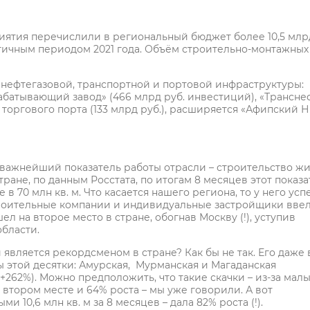
риятия перечислили в региональный бюджет более 10,5 млр
огичным периодом 2021 года. Объём строительно-монтажных
нефтегазовой, транспортной и портовой инфраструктуры:
батывающий завод» (466 млрд руб. инвестиций), «Трансне
оргового порта (133 млрд руб.), расширяется «Афипский 
 важнейший показатель работы отрасли – строительство жи
ране, по данным Росстата, по итогам 8 месяцев этот показа
в 70 млн кв. м. Что касается нашего региона, то у него усп
троительные компании и индивидуальные застройщики ввел
ел на второе место в стране, обогнав Москву (!), уступив
области.
 является рекордсменом в стране? Как бы не так. Его даже 
ры этой десятки: Амурская, Мурманская и Магаданская
(+262%). Можно предположить, что такие скачки – из-за мал
– втором месте и 64% роста – мы уже говорили. А вот
 10,6 млн кв. м за 8 месяцев – дала 82% роста (!).