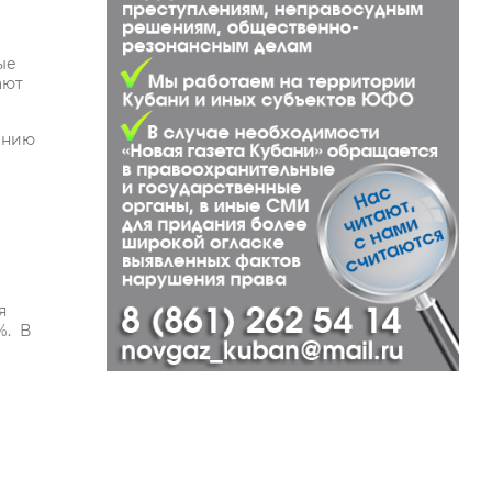
ые
ают
ению
я
%. В