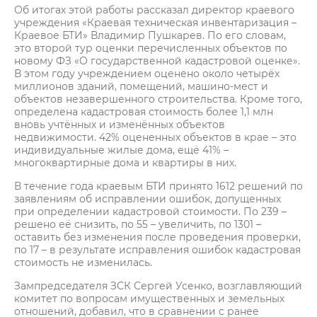
Об итогах этой работы рассказал директор краевого
учреждения «Краевая техническая инвентаризация –
Краевое БТИ» Владимир Пушкарев. По его словам,
это второй тур оценки перечисленных объектов по
новому ФЗ «О государственной кадастровой оценке».
В этом году учреждением оценено около четырёх
миллионов зданий, помещений, машино-мест и
объектов незавершенного строительства. Кроме того,
определена кадастровая стоимость более 1,1 млн
вновь учтённых и изменённых объектов
недвижимости. 42% оцененных объектов в крае – это
индивидуальные жилые дома, ещё 41% –
многоквартирные дома и квартиры в них.
В течение года краевым БТИ принято 1612 решений по
заявлениям об исправлении ошибок, допущенных
при определении кадастровой стоимости. По 239 –
решено её снизить, по 55 – увеличить, по 1301 –
оставить без изменения после проведения проверки,
по 17 – в результате исправления ошибок кадастровая
стоимость не изменилась.
Зампредседателя ЗСК Сергей Усенко, возглавляющий
комитет по вопросам имущественных и земельных
отношений, добавил, что в сравнении с ранее