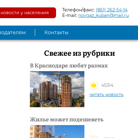
Телефон/факс:
(861) 262-54-14
новости у населения
E-mail:
novgaz_kuban@mail.ru
модателям
Контакты
Свежее из рубрики
В Краснодаре любят размах
45314
читать новость
Жилье может подешеветь