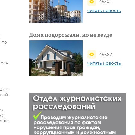
45502
читать новость
Дома подорожали, но не везде
.
 по
45682
гося
читать новость
ации
ьной
х,
ей
– ещё