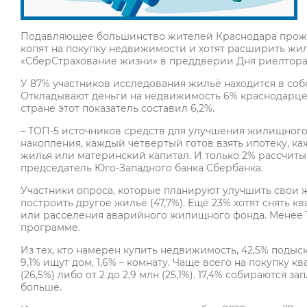
Подавляющее большинство жителей Краснодара прожив
копят на покупку недвижимости и хотят расширить жи
«СберСтрахование жизни» в преддверии Дня риелтора, 
У 87% участников исследования жильё находится в соб
Откладывают деньги на недвижимость 6% краснодарцев,
стране этот показатель составил 6,2%.
– ТОП-5 источников средств для улучшения жилищного
накопления, каждый четвертый готов взять ипотеку, к
жилья или материнский капитал. И только 2% рассчиты
председатель Юго-Западного банка Сбербанка.
Участники опроса, которые планируют улучшить свои 
построить другое жильё (47,7%). Ещё 23% хотят снять 
или расселения аварийного жилищного фонда. Менее 1
программе.
Из тех, кто намерен купить недвижимость, 42,5% подыс
9,1% ищут дом, 1,6% – комнату. Чаще всего на покупку 
(26,5%) либо от 2 до 2,9 млн (25,1%). 17,4% собираются запл
больше.