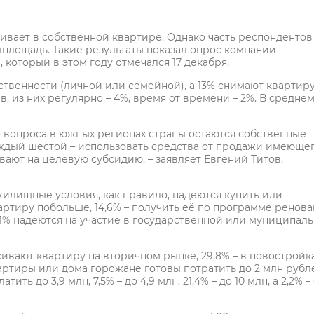
ает в собственной квартире. Однако часть респондентов
лплощадь. Такие результаты показал опрос компании
который в этом году отмечался 17 декабря.
ственности (личной или семейной), а 13% снимают квартиру
 из них регулярно – 4%, время от времени – 2%. В среднем
 вопроса в южных регионах страны остаются собственные
аждый шестой – использовать средства от продажи имеюще
вают на целевую субсидию, – заявляет Евгений Титов,
жилищные условия, как правило, надеются купить или
квартиру побольше, 14,6% – получить её по программе ренов
% надеются на участие в государственной или муниципал
кивают квартиру на вторичном рынке, 29,8% – в новостройка
квартиры или дома горожане готовы потратить до 2 млн рубл
атить до 3,9 млн, 7,5% – до 4,9 млн, 21,4% – до 10 млн, а 2,2% 