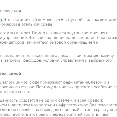
т владения
а.
Это гостиничный комплекс 4★ в Лунной Поляне, который
номером в отельной среде.
вартиры в горах. Номер находится внутри гостиничного
и управление. Это снижает количество самостоятельных зад
 арендаторов, заниматься бытовой организацией и
 как вариант для пассивного дохода. При этом экономику
а, загрузки, расходов, условий управления и выбранного
ется зимой
циалом. Зимой сюда приезжают ради катания, летом и в
спокойного отдыха. Поэтому для новых проектов особенно в
 высокий сезон.
ценность создается не одним отелем, а всей средой:
нием и доступом к курортной инфраструктуре.Для покупате
я личных поездок, но и как долгосрочный актив на растуще
воляют войти в этот рынок через понятный гостиничный