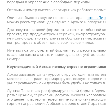
передачи в управление в свободные периоды.
Отельный номер вместо квартиры: как работает форма
Один из объектов внутри нового кластера —
отель Лир
можно рассматривать для отдыха в Архызе и владения 
Для покупателя такой формат отличается от обычной к
проекта, где предусмотрены сервисы, инфраструктура 
не нужно отдельно выстраивать обслуживание, искать
контролировать объект как классическое жилье.
Именно поэтому отельный формат часто рассматривают
владения важно считать индивидуально: с учётом сезон
номера.
Круглогодичный Архыз: почему спрос не ограничива
Архыз развивается как курорт с круглогодичным потен
межсезонье — ради гор, маршрутов, воздуха, видов и 
универсальность: они должны быть удобны не только в
Лунная Поляна как раз формирует такой формат. Здесь 
размещением, сервисами, досугом, wellness-направле
это делает кластер интересным не только как место дл
горном направлении. А объекты вроде отеля Лира поз