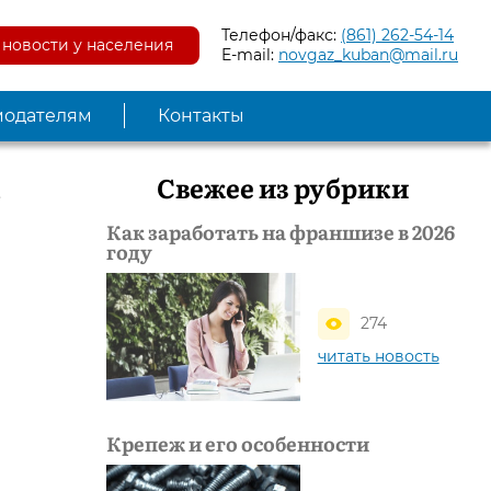
Телефон/факс:
(861) 262-54-14
новости у населения
E-mail:
novgaz_kuban@mail.ru
модателям
Контакты
Свежее из рубрики
Как заработать на франшизе в 2026
году
274
читать новость
Крепеж и его особенности