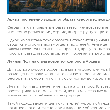
Архыз постепенно уходит от образа ку
рорта только д
Сегодня это направление развивается как всесезонная 
и качество размещения, сервис, инфраструктура для от
Одной из заметных точек развития становится Лунная 
сводится к строительству отдельных отелей. Речь иде
рядом находятся гостиничные проекты, прогулочные зо
пространства для восстановления после активного отд
Лунная Поляна стала новой точкой роста Архыза
Для горного курорта особенно важна инфраструктура. 
размещением ради катания, то сейчас запрос изменился.
рестораны, ski-room и понятную логистику до курортны
Лунная Поляна отвечает именно на этот запрос. Класте
рассматривать не только зимой, но и в межсезонье: дл
и длительного пребывания на природе.
Такой подход важен и для покупателей курортной недв
понятнее становится сценарий владения: объект можно