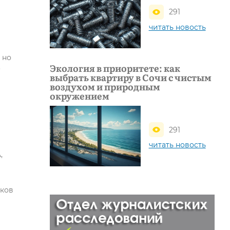
291
читать новость
 но
Экология в приоритете: как
.
выбрать квартиру в Сочи с чистым
воздухом и природным
окружением
291
читать новость
,
сков