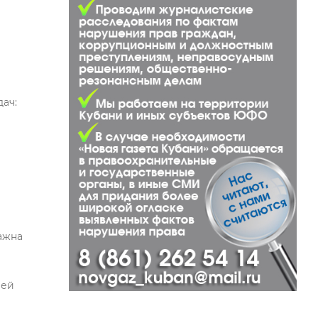
ач:
ажна
лей
м