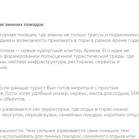
ля зимних поездок
горная локация, где важны не только трассы и подъемники,
дыха и возможность приезжать в горы в разное время года
Поляна — новый курортный кластер Архыза. Его идея не
т о формировании полноценной туристической среды, где
ны, wellness-инфраструктура, рестораны, сервисы и
ыха.
Если раньше турист был готов мириться с простым
 Гости хотят удобный номер, сервис, места для отдыха, SPA
х объектов.
р развивается как территория, где отдых в горах можно
я прогулок, перезагрузки, семейных поездок, коротких отпу
ижимости. Чем сильнее развивается сама локация, тем
 использовать для личных поездок, семейного отдыха или