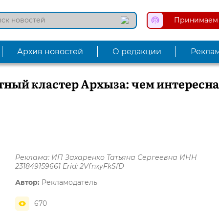
Принимаем 
Архив новостей
О редакции
Рекла
ный кластер Архыза: чем интересна
Реклама: ИП Захаренко Татьяна Сергеевна ИНН
231849159661 Erid: 2VfnxyFkSfD
Автор:
Рекламодатель
670