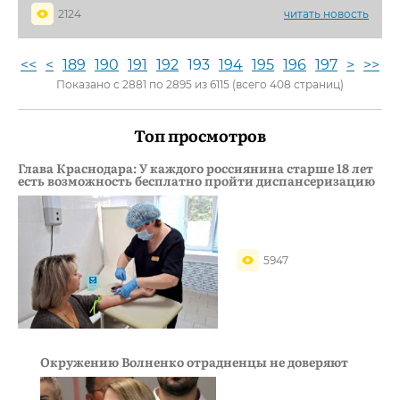
2124
читать новость
<<
<
189
190
191
192
193
194
195
196
197
>
>>
Показано с 2881 по 2895 из 6115 (всего 408 страниц)
Топ просмотров
Глава Краснодара: У каждого россиянина старше 18 лет
есть возможность бесплатно пройти диспансеризацию
5947
Окружению Волненко отрадненцы не доверяют