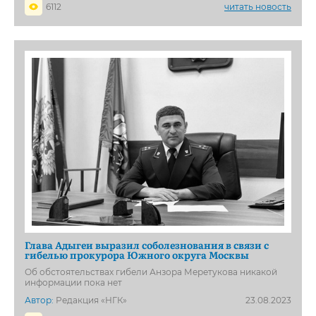
6112
читать новость
Глава Адыгеи выразил соболезнования в связи с
гибелью прокурора Южного округа Москвы
Об обстоятельствах гибели Анзора Меретукова никакой
информации пока нет
Автор:
Редакция «НГК»
23.08.2023