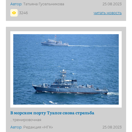
Автор:
Татьяна Гусельникова
25.08.2023
3246
читать новость
В морском порту Туапсе снова стрельба
…тренировочная
Автор:
Редакция «НГК»
25.08.2023