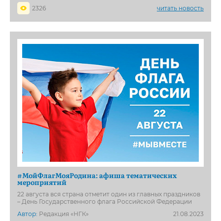
2326
читать новость
#МойФлагМояРодина: афиша тематических
мероприятий
22 августа вся страна отметит один из главных праздников
– День Государственного флага Российской Федерации
Автор:
Редакция «НГК»
21.08.2023