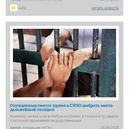
4212
читать новость
Осужденные смогут прямо в СИЗО выбрать место
дальнейшей отсидки
Конечно, не все и не в любую колонию, а только в ту, рядом
с которой проживают их родственники
Автор:
Редакция «НГК»
25.08.2023