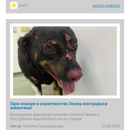
2407
читать новость
При пожаре в окрестностях Энема пострадали
животные
В минувшие выходные жителям посёлка Энема в
Республике Адыгея было не до отдыха
Автор:
Татьяна Гусельникова
21.08.2023