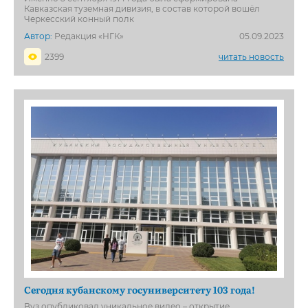
Кавказская туземная дивизия, в состав которой вошёл
Черкесский конный полк
Автор:
Редакция «НГК»
05.09.2023
2399
читать новость
Сегодня кубанскому госуниверситету 103 года!
Вуз опубликовал уникальное видео – открытие