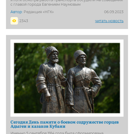
с главой города Евгением Наумовым
Автор:
Редакция «НГК»
06.09.2023
2343
читать новость
Сегодня День памяти о боевом содружестве горцев
Адыгеи и казаков Кубани
Именно 5 сентября 1914 года была сформирована