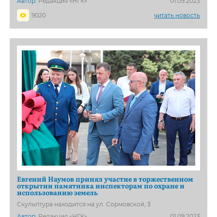
Автор:
Редакция «НГК»
01.09.2023
9020
читать новость
Евгений Наумов принял участие в торжественном
открытии памятника инспекторам по охране и
использованию земель
Скульптура находится на ул. Сормовской, 3
Автор:
Редакция «НГК»
01.09.2023