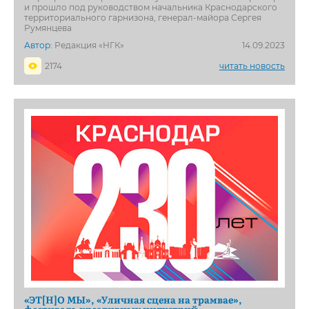
и прошло под руководством начальника Краснодарского
территориального гарнизона, генерал-майора Сергея
Румянцева
Автор:
Редакция «НГК»
14.09.2023
2174
читать новость
«ЭТ[Н]О МЫ», «Уличная сцена на трамвае»,
фестиваль креативных индустрий