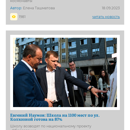
космонавты
Автор:
Елена Ташматова
18.09.2023
1981
читать новость
Евгений Наумов: Школа на 1100 мест по ул.
Колхозной готова на 87%
Школу возводят по национальному проекту