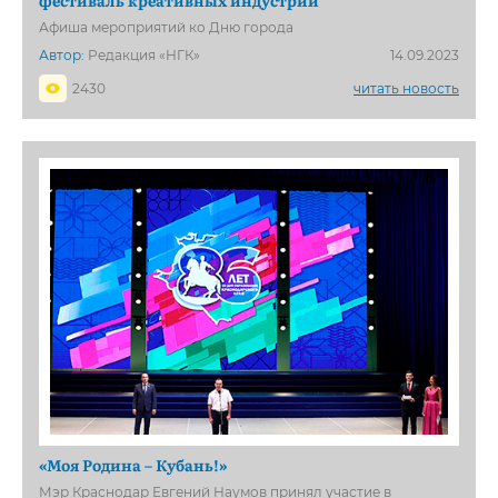
Афиша мероприятий ко Дню города
Автор:
Редакция «НГК»
14.09.2023
2430
читать новость
«Моя Родина – Кубань!»
Мэр Краснодар Евгений Наумов принял участие в