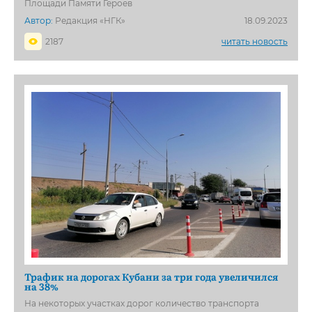
Площади Памяти Героев
Автор:
Редакция «НГК»
18.09.2023
2187
читать новость
Трафик на дорогах Кубани за три года увеличился
на 38%
На некоторых участках дорог количество транспорта