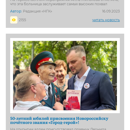
что эта больница заслуживает самых высоких похвал
Автор:
Редакция «НГК»
16.09.2023
2155
читать новость
50-летний юбилей присвоения Новороссийску
почётного звания «Город-герой»!
На открытии аллеи присутствовал правнук Леонида