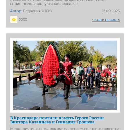
спрятанных в продуктовой передаче
Автор:
Редакция «НГК»
15.09.2023
2233
читать новость
В Краснодаре почтили память Героев России
Виктора Казанцева и Геннадия Трошева
Мероприятие открылось выступлением военного оркестра