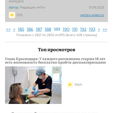
конкурса
Автор:
Редакция «НГК»
13.09.2023
2152
читать новость
<<
<
185
186
187
188
189
190
191
192
193
>
>>
Показано с 2821 по 2835 из 6115 (всего 408 страниц)
Топ просмотров
Глава Краснодара: У каждого россиянина старше 18 лет
есть возможность бесплатно пройти диспансеризацию
5949