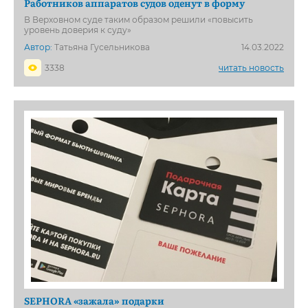
Работников аппаратов судов оденут в форму
В Верховном суде таким образом решили «повысить
уровень доверия к суду»
Автор:
Татьяна Гусельникова
14.03.2022
3338
читать новость
SEPHORA «зажала» подарки