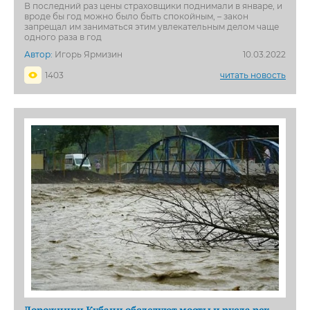
В последний раз цены страховщики поднимали в январе, и
вроде бы год можно было быть спокойным, – закон
запрещал им заниматься этим увлекательным делом чаще
одного раза в год
Автор:
Игорь Ярмизин
10.03.2022
1403
читать новость
Дорожники Кубани обследуют мосты и русла рек