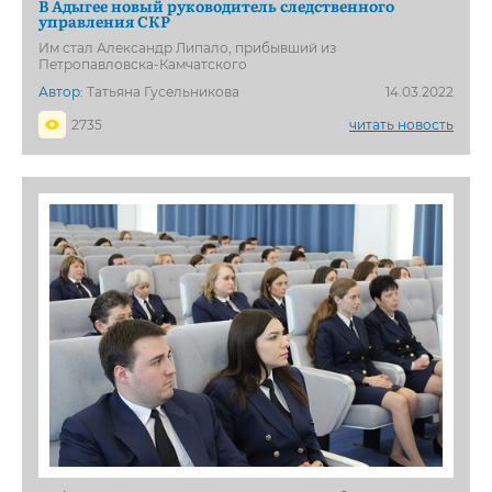
В Адыгее новый руководитель следственного
управления СКР
Им стал Александр Липало, прибывший из
Петропавловска-Камчатского
Автор:
Татьяна Гусельникова
14.03.2022
2735
читать новость