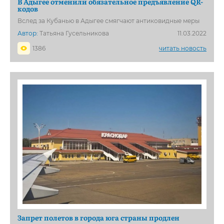
В Адыгее отменили обязательное предъявление QR-
кодов
Вслед за Кубанью в Адыгее смягчают антиковидные меры
Автор:
Татьяна Гусельникова
11.03.2022
1386
читать новость
Запрет полетов в города юга страны продлен