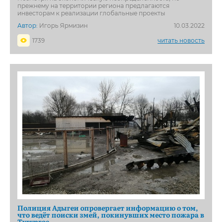
прежнему на территории региона предлагаются
инвесторам к реализации глобальные проекты
Автор:
Игорь Ярмизин
10.03.2022
1739
читать новость
Полиция Адыгеи опровергает информацию о том,
что ведёт поиски змей, покинувших место пожара в
Тугургое