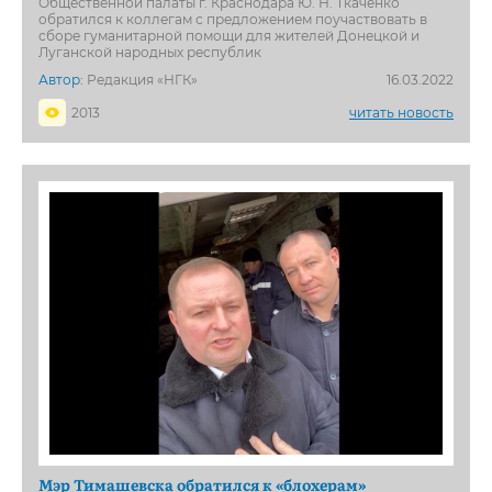
Общественной палаты г. Краснодара Ю. Н. Ткаченко
обратился к коллегам с предложением поучаствовать в
сборе гуманитарной помощи для жителей Донецкой и
Луганской народных республик
Автор:
Редакция «НГК»
16.03.2022
2013
читать новость
Мэр Тимашевска обратился к «блохерам»