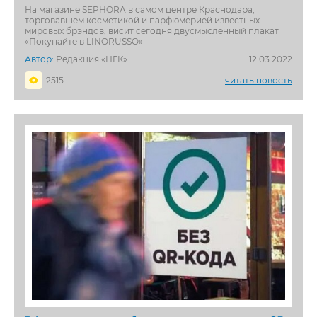
На магазине SEPHORA в самом центре Краснодара,
торговавшем косметикой и парфюмерией известных
мировых брэндов, висит сегодня двусмысленный плакат
«Покупайте в LINORUSSO»
Автор:
Редакция «НГК»
12.03.2022
2515
читать новость