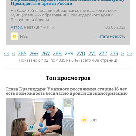
Президента и армии России
На Казачьей площади собрались сотни казаков из всех
муниципальных образований Краснодарского края и
Республики Адыгея
Автор:
Редакция «НГК»
08.03.2022
1492
читать новость
<<
<
265
266
267
268
269
270
271
272
273
>
>>
Показано с 4021 по 4035 из 6114 (всего 408 страниц)
Топ просмотров
Глава Краснодара: У каждого россиянина старше 18 лет
есть возможность бесплатно пройти диспансеризацию
5919