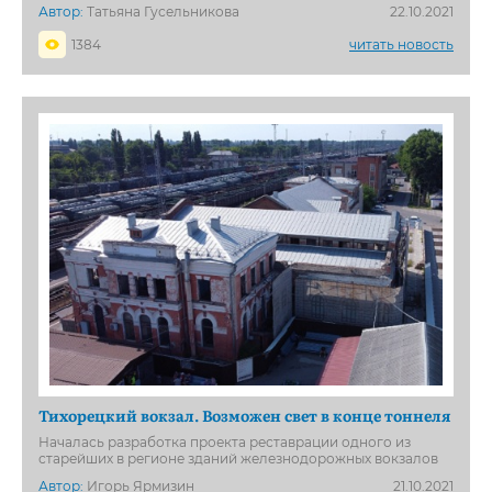
Автор:
Татьяна Гусельникова
22.10.2021
1384
читать новость
Тихорецкий вокзал. Возможен свет в конце тоннеля
Началась разработка проекта реставрации одного из
старейших в регионе зданий железнодорожных вокзалов
Автор:
Игорь Ярмизин
21.10.2021