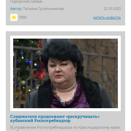
городская среда»
Автор:
Татьяна Гусельникова
22.10.2021
1399
читать новость
Следователи продолжают «раскручивать»
кубанский Роспотребнадзор
В управлении Роспотребнадзора по Краснодарскому краю