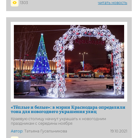
1303
читать новость
«Тёплые и белые»: в мэрии Краснодара определили
тона для новогоднего украшения улиц
Краевую столицу начнут украшать к новогодним
праздникам с середины ноября
Автор:
Татьяна Гусельникова
19.10.2021