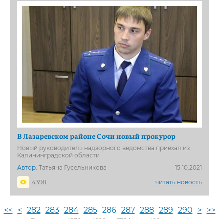
В Лазаревском районе Сочи новый прокурор
Новый руководитель надзорного ведомства приехал из
Калининградской области
Автор:
Татьяна Гусельникова
15.10.2021
4398
читать новость
<<
<
282
283
284
285
286
287
288
289
290
>
>>