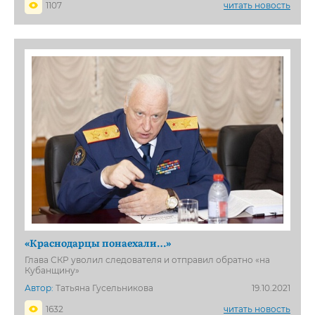
1107
читать новость
«Краснодарцы понаехали…»
Глава СКР уволил следователя и отправил обратно «на
Кубанщину»
Автор:
Татьяна Гусельникова
19.10.2021
1632
читать новость