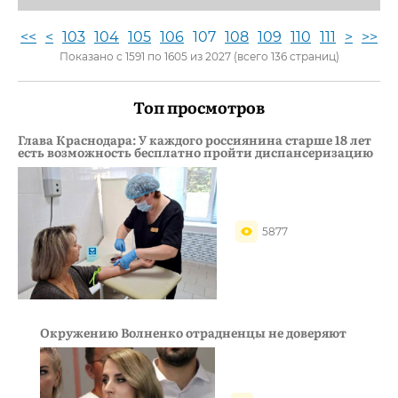
<<
<
103
104
105
106
107
108
109
110
111
>
>>
Показано с 1591 по 1605 из 2027 (всего 136 страниц)
Топ просмотров
Глава Краснодара: У каждого россиянина старше 18 лет
есть возможность бесплатно пройти диспансеризацию
5877
Окружению Волненко отрадненцы не доверяют