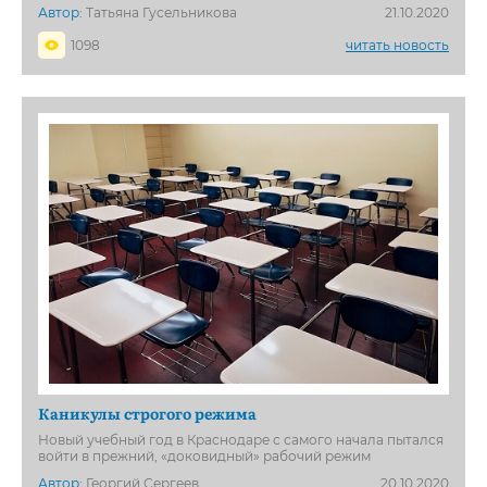
Автор:
Татьяна Гусельникова
21.10.2020
1098
читать новость
Каникулы строгого режима
Новый учебный год в Краснодаре с самого начала пытался
войти в прежний, «доковидный» рабочий режим
Автор:
Георгий Сергеев
20.10.2020