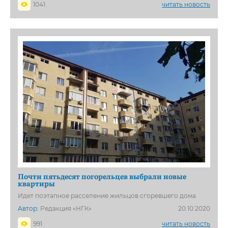
1041
читать новость
Почти пятьдесят погорельцев выбрали новые
квартиры
Идет поэтапное расселение жильцов сгоревшего дома
Автор:
Редакция «НГК»
20.10.2020
991
читать новость