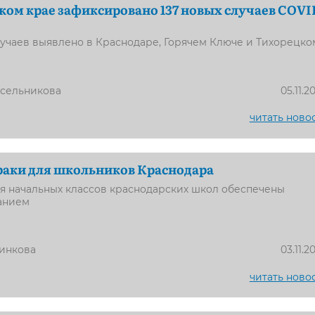
ком крае зафиксировано 137 новых случаев COVI
учаев выявлено в Краснодаре, Горячем Ключе и Тихорецко
усельникова
05.11.2
читать ново
раки для школьников Краснодара
я начальных классов краснодарских школ обеспечены
анием
инкова
03.11.2
читать ново