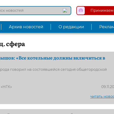
Принимаем 
Архив новостей
О редакции
Рекла
ц. сфера
ышов: «Все котельные должны включиться в
орода говорил на состоявшейся сегодня общегородской
 «НГК»
09.11.2
читать ново