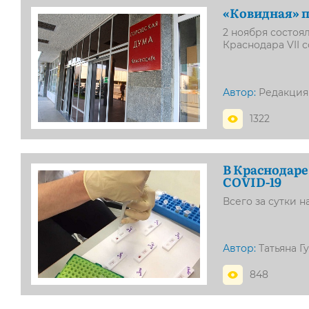
«Ковидная» 
2 ноября состоя
Краснодара VII 
Автор:
Редакция
1322
В Краснодаре
COVID-19
Всего за сутки 
Автор:
Татьяна Г
848