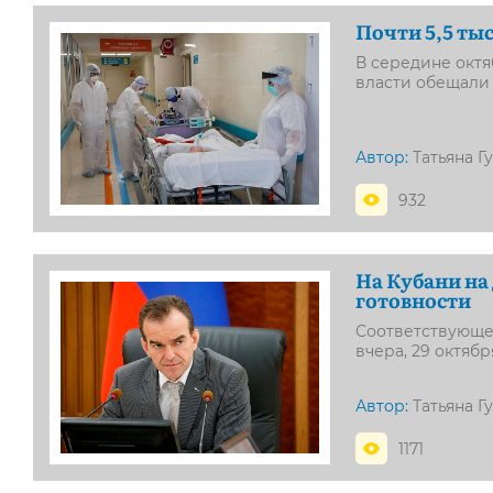
Почти 5,5 ты
В середине октя
власти обещали 
Автор:
Татьяна Г
932
На Кубани на
готовности
Соответствующе
вчера, 29 октябр
Автор:
Татьяна Г
1171