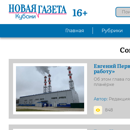
16+
Главная
Рубрики
Со
Евгений Перв
работу»
Об этом глава г
планёрке
Автор:
Редакция
848