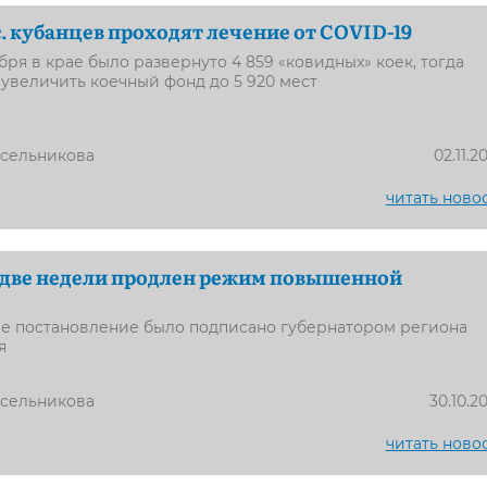
с. кубанцев проходят лечение от COVID-19
бря в крае было развернуто 4 859 «ковидных» коек, тогда
увеличить коечный фонд до 5 920 мест
усельникова
02.11.2
читать ново
 две недели продлен режим повышенной
е постановление было подписано губернатором региона
я
усельникова
30.10.2
читать ново