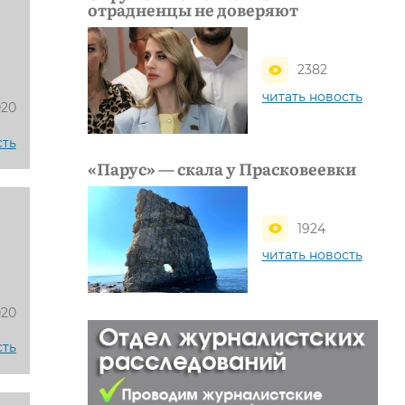
отрадненцы не доверяют
2382
читать новость
020
сть
«Парус» — скала у Прасковеевки
1924
читать новость
020
сть