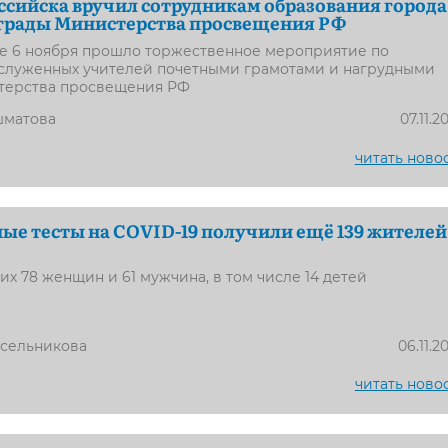
ссийска вручил сотрудникам образования города
аграды Министерства просвещения РФ
е 6 ноября прошло торжественное мероприятие по
служенных учителей почетными грамотами и нагрудными
терства просвещения РФ
шматова
07.11.2
читать ново
е тесты на COVID-19 получили ещё 139 жителей
х 78 женщин и 61 мужчина, в том числе 14 детей
усельникова
06.11.2
читать ново