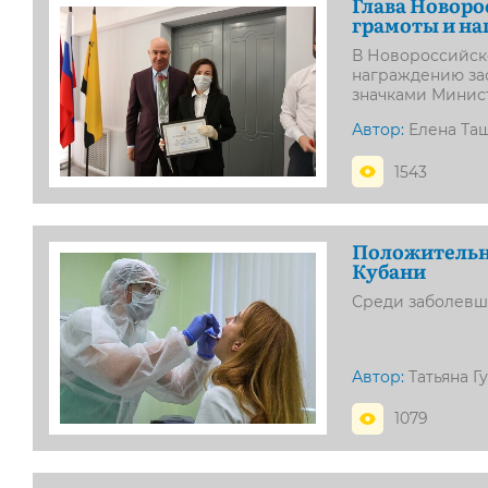
Глава Новоро
грамоты и н
В Новороссийск
награждению за
значками Минис
Автор:
Елена Та
1543
Положительны
Кубани
Среди заболевши
Автор:
Татьяна Г
1079