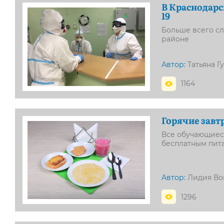
В Краснодарс
19
Больше всего сл
районе
Автор:
Татьяна Г
1164
Горячие завт
Все обучающиес
бесплатным пит
Автор:
Лидия Во
1296