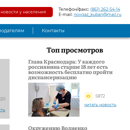
Телефон/факс:
(861) 262-54-14
новости у населения
E-mail:
novgaz_kuban@mail.ru
модателям
Контакты
Топ просмотров
Глава Краснодара: У каждого
россиянина старше 18 лет есть
возможность бесплатно пройти
диспансеризацию
5872
020
читать новость
сть
Окружению Волненко