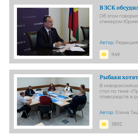
В ЗСК обсуди
Об этом говори
спикером Юрие
Автор:
Редакция
949
Рыбаки хотят
В новороссийско
стол по теме «П
плавсредств в 
Автор:
Елена Та
3892