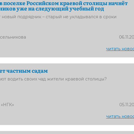
в поселке Российском краевой столицы начнёт
ников уже на следующий учебный год
 новый подрядчик – старый не укладывался в сроки
усельникова
06.11.2
читать ново
ет частным садам
ют водить своих чад жители краевой столицы?
 «НГК»
05.11.2
читать ново