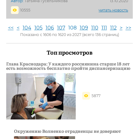
Автор:
Татьяна Гусельникова
13.10.2020
10555
читать новость
<<
<
104
105
106
107
108
109
110
111
112
>
>>
Показано с 1606 по 1620 из 2027 (всего 136 страниц)
Топ просмотров
Глава Краснодара: У каждого россиянина старше 18 лет
есть возможность бесплатно пройти диспансеризацию
5877
Окружению Волненко отрадненцы не доверяют