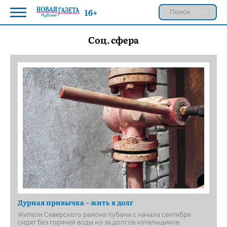
16+
Соц. сфера
Дурная привычка – жить в долг
Жители Северского района Кубани с начала сентября
сидят без горячей воды из-за долгов котельщиков