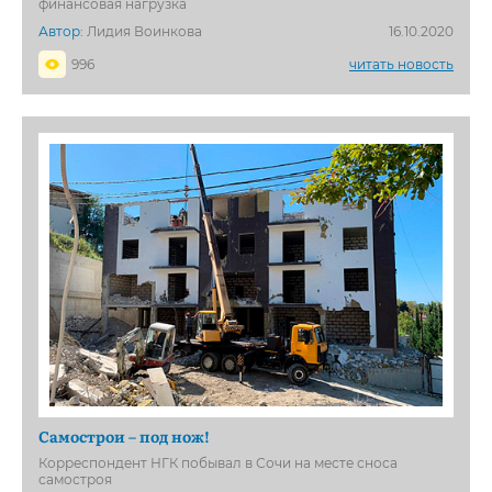
финансовая нагрузка
Автор:
Лидия Воинкова
16.10.2020
996
читать новость
Самострои – под нож!
Корреспондент НГК побывал в Сочи на месте сноса
самостроя