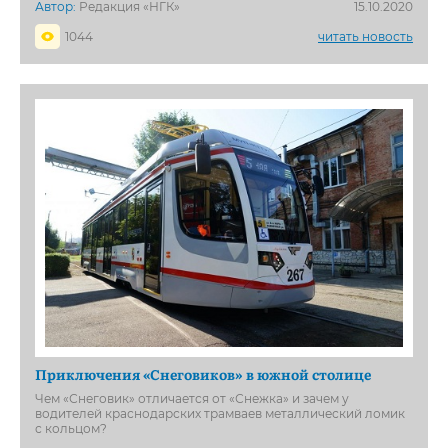
Автор:
Редакция «НГК»
15.10.2020
1044
читать новость
Приключения «Снеговиков» в южной столице
Чем «Снеговик» отличается от «Снежка» и зачем у
водителей краснодарских трамваев металлический ломик
с кольцом?