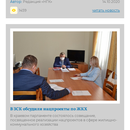
Автор:
Редакция «НГК»
14.10.2020
1459
читать новость
В ЗСК обсудили нацпроекты по ЖКХ
В краевом парламенте состоялось совещание,
посвященное реализации нацпроектов в сфере жилищно-
коммунального хозяйства