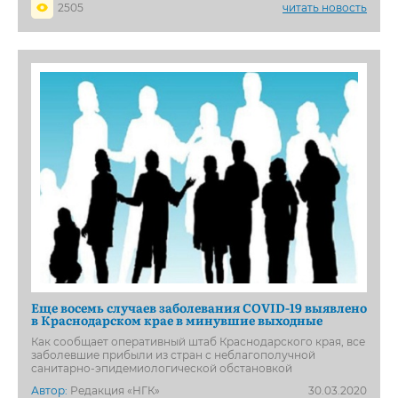
2505
читать новость
Еще восемь случаев заболевания COVID-19 выявлено
в Краснодарском крае в минувшие выходные
Как сообщает оперативный штаб Краснодарского края, все
заболевшие прибыли из стран с неблагополучной
санитарно-эпидемиологической обстановкой
Автор:
Редакция «НГК»
30.03.2020