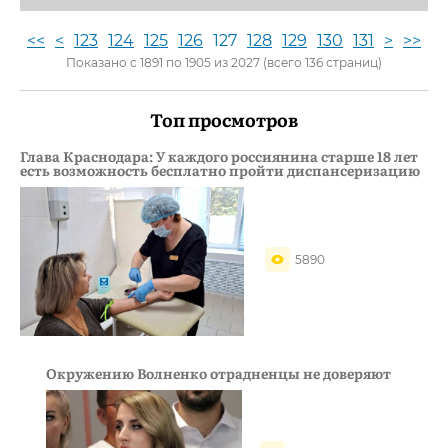
<<
<
123
124
125
126
127
128
129
130
131
>
>>
Показано с 1891 по 1905 из 2027 (всего 136 страниц)
Топ просмотров
Глава Краснодара: У каждого россиянина старше 18 лет
есть возможность бесплатно пройти диспансеризацию
5890
Окружению Волненко отрадненцы не доверяют