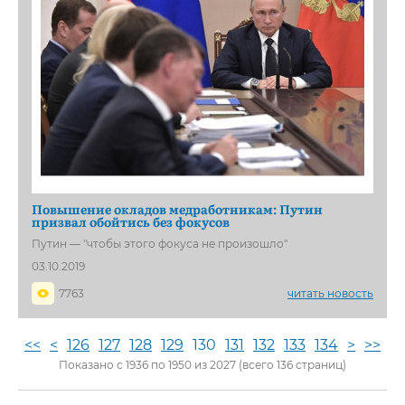
Повышение окладов медработникам: Путин
призвал обойтись без фокусов
Путин — "чтобы этого фокуса не произошло"
03.10.2019
7763
читать новость
<<
<
126
127
128
129
130
131
132
133
134
>
>>
Показано с 1936 по 1950 из 2027 (всего 136 страниц)