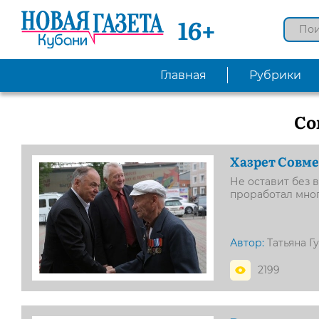
16+
Главная
Рубрики
Со
Хазрет Совме
Не оставит без 
проработал мно
Автор:
Татьяна Г
2199