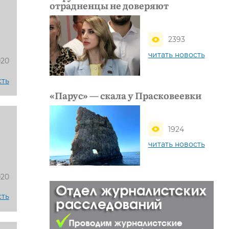
отрадненцы не доверяют
2393
читать новость
020
сть
«Парус» — скала у Прасковеевки
1924
читать новость
020
сть