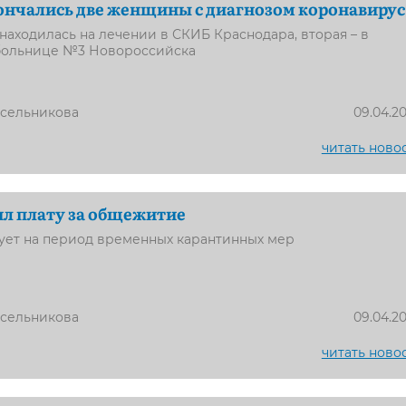
ончались две женщины с диагнозом коронавирус
находилась на лечении в СКИБ Краснодара, вторая – в
больнице №3 Новороссийска
усельникова
09.04.2
читать ново
л плату за общежитие
вует на период временных карантинных мер
усельникова
09.04.2
читать ново