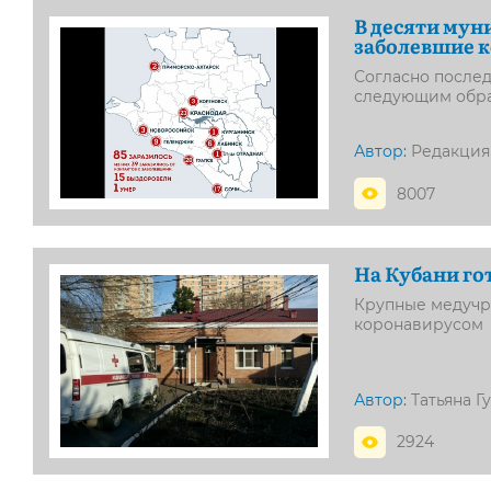
В деcяти мун
заболевшие 
Согласно после
следующим обр
Автор:
Редакция
8007
На Кубани го
Крупные медучр
коронавирусом
Автор:
Татьяна Г
2924