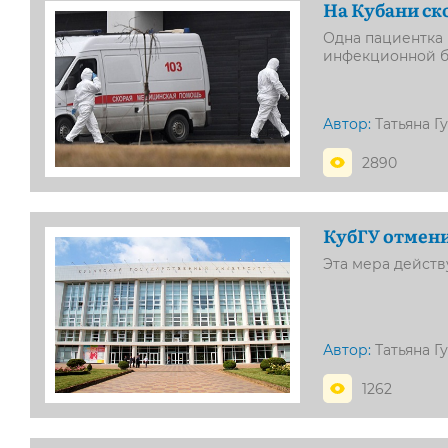
На Кубани ск
Одна пациентка 
инфекционной 
Автор:
Татьяна Г
2890
КубГУ отмени
Эта мера дейст
Автор:
Татьяна Г
1262