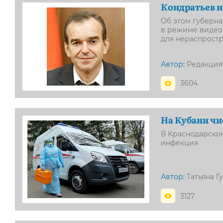
Кондратьев н
Об этом губерн
в режиме видео
для нераспрост
Автор:
Редакция
3604
На Кубани чи
В Краснодарском
инфекция
Автор:
Татьяна Г
3127