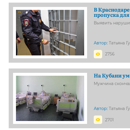
В Краснодаре
пропуска для
Выявить наруши
Автор:
Татьяна Г
2756
На Кубани у
Мужчина сконча
Автор:
Татьяна Г
2701