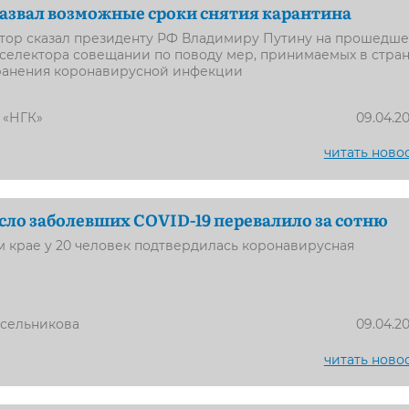
азвал возможные сроки снятия карантина
атор сказал президенту РФ Владимиру Путину на прошедш
селектора совещании по поводу мер, принимаемых в стра
ранения коронавирусной инфекции
 «НГК»
09.04.2
читать ново
сло заболевших COVID-19 перевалило за сотню
 крае у 20 человек подтвердилась коронавирусная
усельникова
09.04.2
читать ново