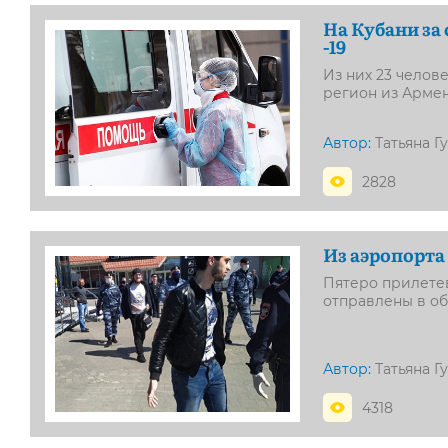
На Кубани за
-19
Из них 23 челов
регион из Арме
Автор:
Татьяна Г
2828
Из аэропорта 
Пятеро прилете
отправлены в о
Автор:
Татьяна Г
4318