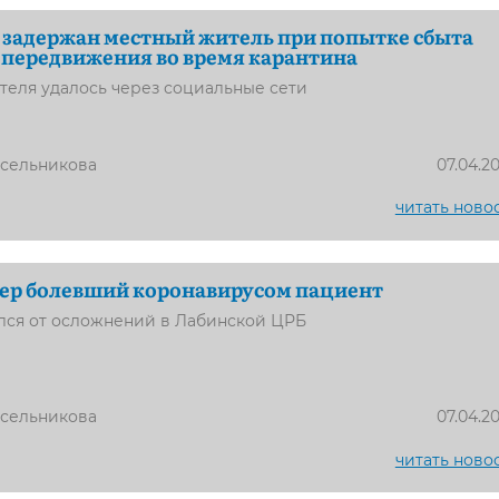
 задержан местный житель при попытке сбыта
 передвижения во время карантина
теля удалось через социальные сети
усельникова
07.04.2
читать ново
мер болевший коронавирусом пациент
лся от осложнений в Лабинской ЦРБ
усельникова
07.04.2
читать ново