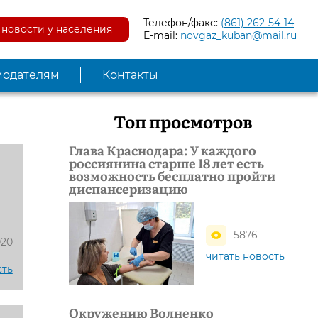
Телефон/факс:
(861) 262-54-14
новости у населения
E-mail:
novgaz_kuban@mail.ru
модателям
Контакты
Топ просмотров
Глава Краснодара: У каждого
россиянина старше 18 лет есть
возможность бесплатно пройти
диспансеризацию
5876
020
читать новость
сть
Окружению Волненко