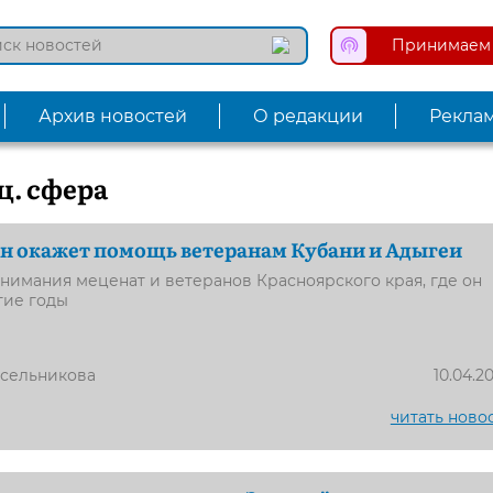
Принимаем 
Архив новостей
О редакции
Рекла
ц. сфера
н окажет помощь ветеранам Кубани и Адыгеи
внимания меценат и ветеранов Красноярского края, где он
гие годы
усельникова
10.04.2
читать ново