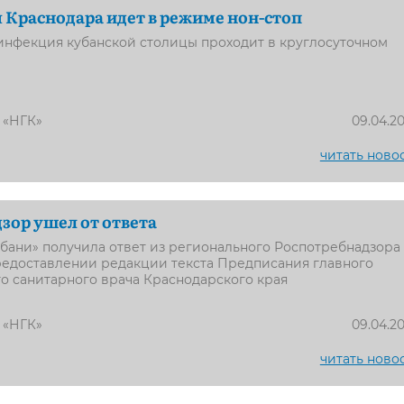
Краснодара идет в режиме нон-стоп
инфекция кубанской столицы проходит в круглосуточном
 «НГК»
09.04.2
читать ново
зор ушел от ответа
убани» получила ответ из регионального Роспотребнадзора
редоставлении редакции текста Предписания главного
о санитарного врача Краснодарского края
 «НГК»
09.04.2
читать ново