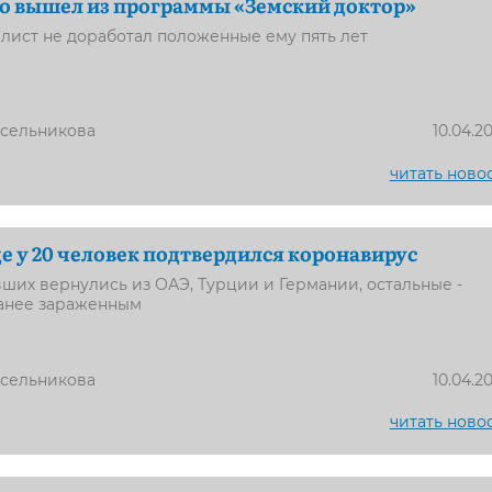
о вышел из программы «Земский доктор»
лист не доработал положенные ему пять лет
усельникова
10.04.2
читать ново
е у 20 человек подтвердился коронавирус
ших вернулись из ОАЭ, Турции и Германии, остальные -
ранее зараженным
усельникова
10.04.2
читать ново