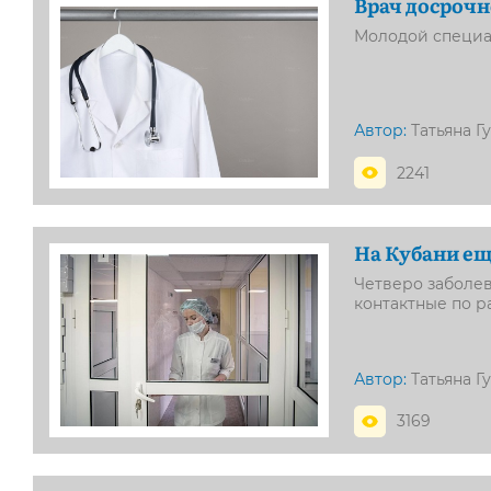
Врач досрочн
Молодой специа
Автор:
Татьяна Г
2241
На Кубани ещ
Четверо заболев
контактные по 
Автор:
Татьяна Г
3169