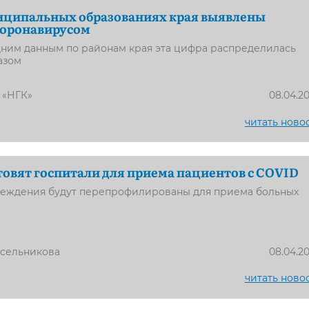
иципальных образованиях края выявлены
коронавирусом
дним данным по районам края эта цифра распределилась
азом
 «НГК»
08.04.2
читать ново
товят госпитали для приема пациентов с COVID
еждения будут перепрофилированы для приема больных
усельникова
08.04.2
читать ново