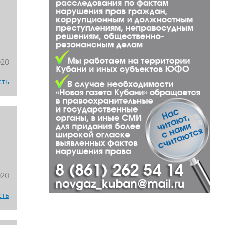
020
сть
020
сть