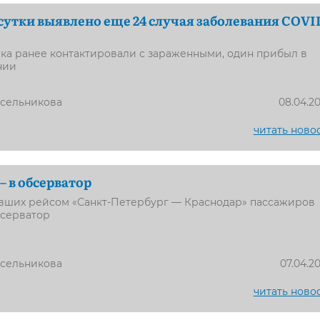
 сутки выявлено еще 24 случая заболевания COVI
ека ранее контактировали с зараженными, один прибыл в
нии
усельникова
08.04.2
читать ново
– в обсерватор
вших рейсом «Санкт-Петербург — Краснодар» пассажиров
бсерватор
усельникова
07.04.2
читать ново