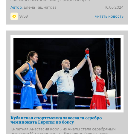
Автор:
Елена Ташматова
16.05.2024
9759
читать новость
Кубанская спортсменка завоевала серебро
чемпионата Европы по боксу
18-летняя Анастасия Кооль из Анапы стала серебряным
призёром 14-го чемпионата Европы по боксу среди