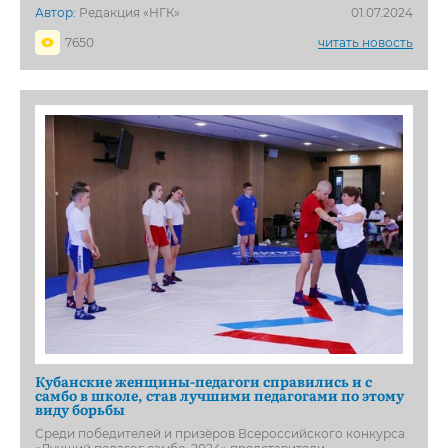
Автор:
Редакция «НГК»
01.07.2024
7650
читать новость
Кубанские женщины-педагоги справились и с
самбо в школе, став лучшими педагогами по этому
виду борьбы
Среди победителей и призёров Всероссийского конкурса