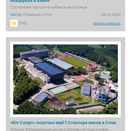
байдарках и каноэ
Состязания прошли в кубанской столице
Автор:
Редакция «НГК»
08.04.2024
11761
читать новость
«Юг Спорт» получил ещё 7,2 гектара земли в Сочи
Южный Федеральный центр спортивной подготовки