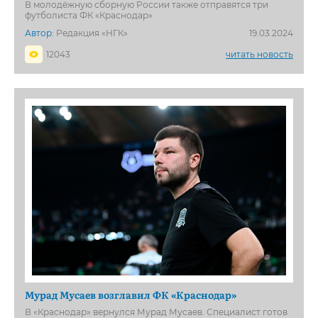
В молодёжную сборную России также отправятся три
футболиста ФК «Краснодар»
Автор:
Редакция «НГК»
19.03.2024
12043
читать новость
Мурад Мусаев возглавил ФК «Краснодар»
В «Краснодар» вернулся Мурад Мусаев. Специалист готов