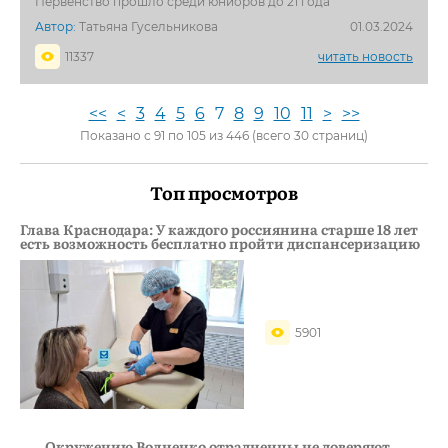
Первенство прошло среди юниоров до 21 года
Автор:
Татьяна Гусельникова
01.03.2024
11337
читать новость
<<
<
3
4
5
6
7
8
9
10
11
>
>>
Показано с 91 по 105 из 446 (всего 30 страниц)
Топ просмотров
Глава Краснодара: У каждого россиянина старше 18 лет
есть возможность бесплатно пройти диспансеризацию
5901
Окружению Волненко отрадненцы не доверяют