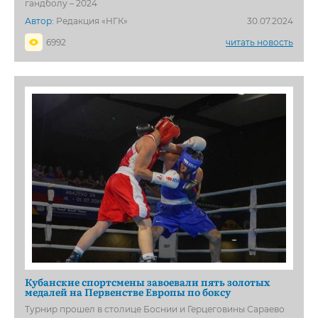
гандболу – 2024
Автор:
Редакция «НГК»
30.07.2024
6992
читать новость
Кубанские спортсмены завоевали пять золотых
медалей на Первенстве Европы по боксу
Турнир прошел в столице Боснии и Герцеговины Сараево