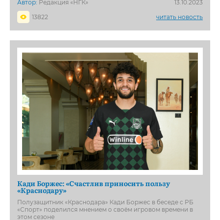
Автор:
Редакция «НГК»
13.10.2023
13822
читать новость
Кади Боржес: «Счастлив приносить пользу
«Краснодару»
Полузащитник «Краснодара» Кади Боржес в беседе с РБ
«Спорт» поделился мнением о своём игровом времени в
этом сезоне