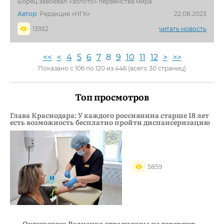
Борец завоевал «золото» первенства мира
Автор:
Редакция «НГК»
22.08.2023
13932
читать новость
<<
<
4
5
6
7
8
9
10
11
12
>
>>
Показано с 106 по 120 из 446 (всего 30 страниц)
Топ просмотров
Глава Краснодара: У каждого россиянина старше 18 лет
есть возможность бесплатно пройти диспансеризацию
5859
Окружению Волненко отрадненцы не доверяют