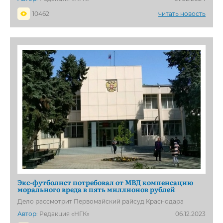
10462
читать новость
Экс-футболист потребовал от МВД компенсацию
морального вреда в пять миллионов рублей
Дело рассмотрит Первомайский райсуд Краснодара
Автор:
Редакция «НГК»
06.12.2023