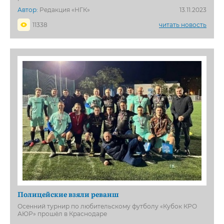
Автор:
Редакция «НГК»
13.11.2023
11338
читать новость
Полицейские взяли реванш
Осенний турнир по любительскому футболу «Кубок КРО
АЮР» прошёл в Краснодаре