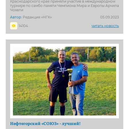
Краснодарского края приняли участие в международном
турнире по самбо памяти Чемпиона Мира и Европы Арчила
Чохели
Автор:
Редакция «НГК»
05.09.2023
14104
читать новость
Нефтегорский «СОЮЗ» - лучший!