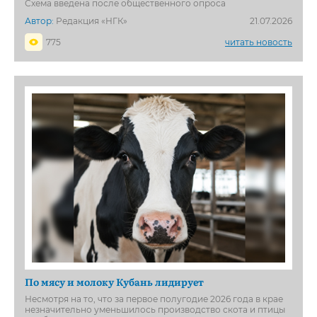
Схема введена после общественного опроса
Автор:
Редакция «НГК»
21.07.2026
775
читать новость
По мясу и молоку Кубань лидирует
Несмотря на то, что за первое полугодие 2026 года в крае
незначительно уменьшилось производство скота и птицы