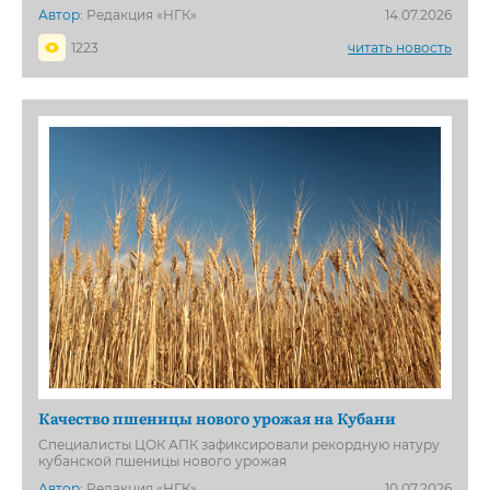
Автор:
Редакция «НГК»
14.07.2026
1223
читать новость
Качество пшеницы нового урожая на Кубани
Специалисты ЦОК АПК зафиксировали рекордную натуру
кубанской пшеницы нового урожая
Автор:
Редакция «НГК»
10.07.2026