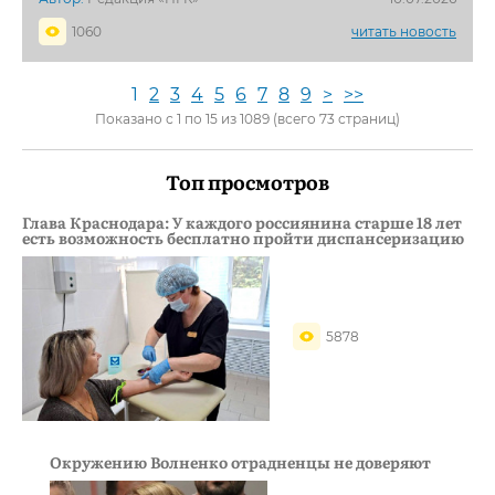
1060
читать новость
1
2
3
4
5
6
7
8
9
>
>>
Показано с 1 по 15 из 1089 (всего 73 страниц)
Топ просмотров
Глава Краснодара: У каждого россиянина старше 18 лет
есть возможность бесплатно пройти диспансеризацию
5878
Окружению Волненко отрадненцы не доверяют