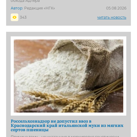
обхода Адлера
Автор:
Редакция «НГК»
05.08.2026
343
читать новость
Россельхознадзор не допустил ввоз в
Краснодарский край итальянской муки из мягких
сортов пшеницы
Причина тому - не указанные в маркировке генетически