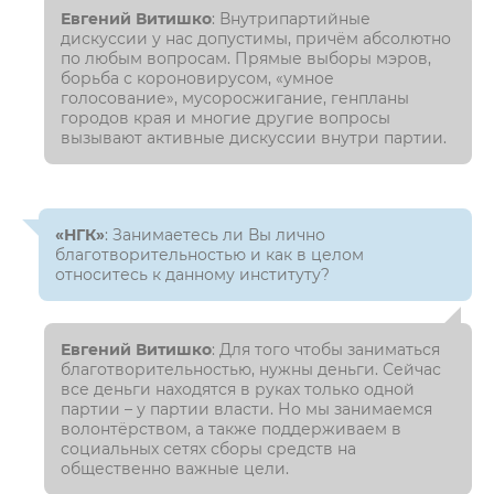
Евгений Витишко
: Внутрипартийные
дискуссии у нас допустимы, причём абсолютно
по любым вопросам. Прямые выборы мэров,
борьба с короновирусом, «умное
голосование», мусоросжигание, генпланы
городов края и многие другие вопросы
вызывают активные дискуссии внутри партии.
«НГК»
: Занимаетесь ли Вы лично
благотворительностью и как в целом
относитесь к данному институту?
Евгений Витишко
: Для того чтобы заниматься
благотворительностью, нужны деньги. Сейчас
все деньги находятся в руках только одной
партии – у партии власти. Но мы занимаемся
волонтёрством, а также поддерживаем в
социальных сетях сборы средств на
общественно важные цели.