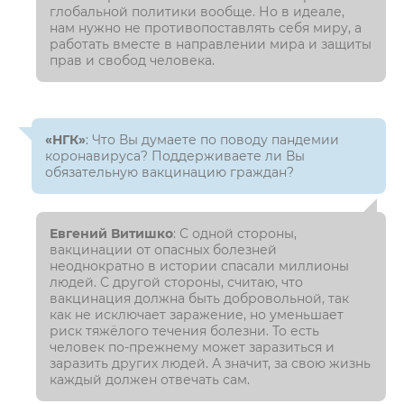
глобальной политики вообще. Но в идеале,
нам нужно не противопоставлять себя миру, а
работать вместе в направлении мира и защиты
прав и свобод человека.
«НГК»
: Что Вы думаете по поводу пандемии
коронавируса? Поддерживаете ли Вы
обязательную вакцинацию граждан?
Евгений Витишко
: С одной стороны,
вакцинации от опасных болезней
неоднократно в истории спасали миллионы
людей. С другой стороны, считаю, что
вакцинация должна быть добровольной, так
как не исключает заражение, но уменьшает
риск тяжёлого течения болезни. То есть
человек по-прежнему может заразиться и
заразить других людей. А значит, за свою жизнь
каждый должен отвечать сам.