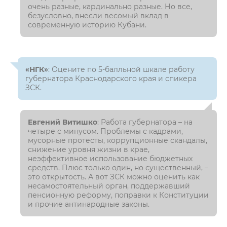
очень разные, кардинально разные. Но все,
безусловно, внесли весомый вклад в
современную историю Кубани.
«НГК»
: Оцените по 5-балльной шкале работу
губернатора Краснодарского края и спикера
ЗСК.
Евгений Витишко
: Работа губернатора – на
четыре с минусом. Проблемы с кадрами,
мусорные протесты, коррупционные скандалы,
снижение уровня жизни в крае,
неэффективное использование бюджетных
средств. Плюс только один, но существенный, –
это открытость. А вот ЗСК можно оценить как
несамостоятельный орган, поддержавший
пенсионную реформу, поправки к Конституции
и прочие антинародные законы.