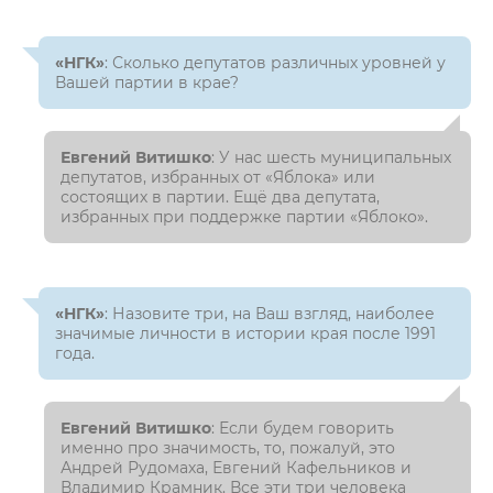
«НГК»
: Сколько депутатов различных уровней у
Вашей партии в крае?
Евгений Витишко
: У нас шесть муниципальных
депутатов, избранных от «Яблока» или
состоящих в партии. Ещё два депутата,
избранных при поддержке партии «Яблоко».
«НГК»
: Назовите три, на Ваш взгляд, наиболее
значимые личности в истории края после 1991
года.
Евгений Витишко
: Если будем говорить
именно про значимость, то, пожалуй, это
Андрей Рудомаха, Евгений Кафельников и
Владимир Крамник. Все эти три человека