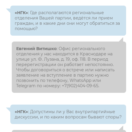
«НГК»
: Где располагаются региональные
отделения Вашей партии, ведётся ли прием
граждан, и в какие дни они могут обратиться за
помощью?
Евгений Витишко
: Офис регионального
отделения у нас находится в Краснодаре на
улице ул. Ф. Лузана, д. 19, оф. 118. В период
перерегистрации он работает непостоянно.
Чтобы договориться о встрече или написать
заявление на вступление в партию нужно
позвонить по телефону, WhatsApp или
Telegram по номеру: +7(902)404-09-65.
«НГК»
: Допустимы ли у Вас внутрипартийные
дискуссии, и по каким вопросам бывают споры?