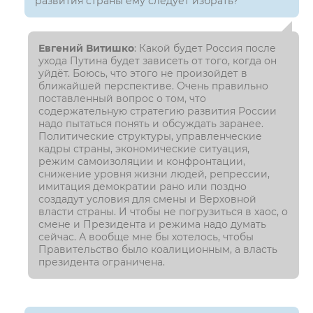
развития страны ему следует избрать?
Евгений Витишко
: Какой будет Россия после
ухода Путина будет зависеть от того, когда он
уйдёт. Боюсь, что этого не произойдет в
ближайшей перспективе. Очень правильно
поставленный вопрос о том, что
содержательную стратегию развития России
надо пытаться понять и обсуждать заранее.
Политические структуры, управленческие
кадры страны, экономические ситуация,
режим самоизоляции и конфронтации,
снижение уровня жизни людей, репрессии,
имитация демократии рано или поздно
создадут условия для смены и Верховной
власти страны. И чтобы не погрузиться в хаос, о
смене и Президента и режима надо думать
сейчас. А вообще мне бы хотелось, чтобы
Правительство было коалиционным, а власть
президента ограничена.