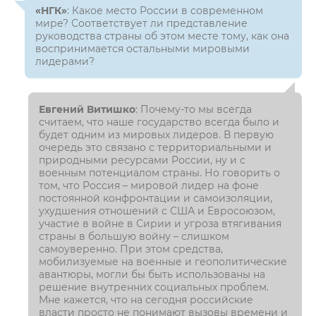
«НГК»
: Какое место России в современном
мире? Соответствует ли представление
руководства страны об этом месте тому, как она
воспринимается остальными мировыми
лидерами?
Евгений Витишко
: Почему-то мы всегда
считаем, что наше государство всегда было и
будет одним из мировых лидеров. В первую
очередь это связано с территориальными и
природными ресурсами России, ну и с
военным потенциалом страны. Но говорить о
том, что Россия – мировой лидер на фоне
постоянной конфронтации и самоизоляции,
ухудшения отношений с США и Евросоюзом,
участие в войне в Сирии и угроза втягивания
страны в большую войну – слишком
самоуверенно. При этом средства,
мобилизуемые на военные и геополитические
авантюры, могли бы быть использованы на
решение внутренних социальных проблем.
Мне кажется, что на сегодня российские
власти просто не понимают вызовы времени и