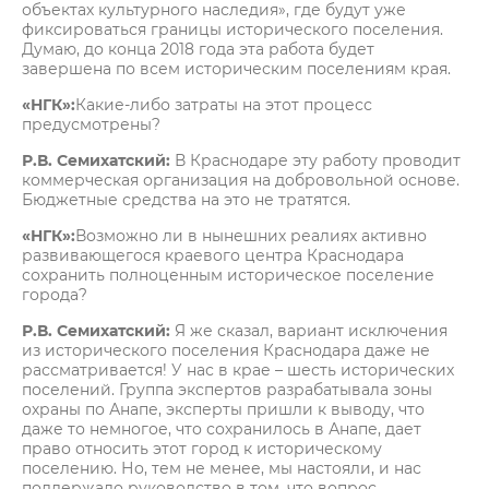
объектах культурного наследия», где будут уже
фиксироваться границы исторического поселения.
Думаю, до конца 2018 года эта работа будет
завершена по всем историческим поселениям края.
«НГК»:
Какие-либо затраты на этот процесс
предусмотрены?
Р.В. Семихатский:
В Краснодаре эту работу проводит
коммерческая организация на добровольной основе.
Бюджетные средства на это не тратятся.
«НГК»:
Возможно ли в нынешних реалиях активно
развивающегося краевого центра Краснодара
сохранить полноценным историческое поселение
города?
Р.В. Семихатский:
Я же сказал, вариант исключения
из исторического поселения Краснодара даже не
рассматривается! У нас в крае – шесть исторических
поселений. Группа экспертов разрабатывала зоны
охраны по Анапе, эксперты пришли к выводу, что
даже то немногое, что сохранилось в Анапе, дает
право относить этот город к историческому
поселению. Но, тем не менее, мы настояли, и нас
поддержало руководство в том, что вопрос