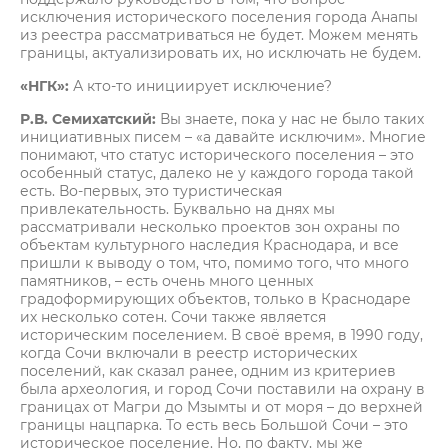
исключения исторического поселения города Анапы
из реестра рассматриваться не будет. Можем менять
границы, актуализировать их, но исключать не будем.
«НГК»:
А кто-то инициирует исключение?
Р.В. Семихатский:
Вы знаете, пока у нас не было таких
инициативных писем – «а давайте исключим». Многие
понимают, что статус исторического поселения – это
особенный статус, далеко не у каждого города такой
есть. Во-первых, это туристическая
привлекательность. Буквально на днях мы
рассматривали несколько проектов зон охраны по
объектам культурного наследия Краснодара, и все
пришли к выводу о том, что, помимо того, что много
памятников, – есть очень много ценных
градоформирующих объектов, только в Краснодаре
их несколько сотен. Сочи также является
историческим поселением. В своё время, в 1990 году,
когда Сочи включали в реестр исторических
поселений, как сказал ранее, одним из критериев
была археология, и город Сочи поставили на охрану в
границах от Магри до Мзымты и от моря – до верхней
границы нацпарка. То есть весь Большой Сочи – это
историческое поселение. Но, по факту, мы же