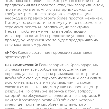
этим пока не сталкивался. Когда мы выносили свои
предложения для правительства, они говорили о том,
что зачастую в этих многоквартирных домах, где
требуется ремонт всех текущих коммуникаций,
необходимо предусмотреть более простой механизм.
Потому что, если идти по этому пути, то невозможно
отремонтировать ни отопление, ни электрику.
Первая проблема – именно в неработающих
инженерных сетях. Мы предложили упрощенную
процедуру, надеемся, что-то будет предпринято на
законодательном уровне.
«НГК»:
Каково состояние городских памятников
архитектуры?
Р.В. Семихатский:
Если говорить о Краснодаре, мы
отслеживаем все сообщения в соцсетях, где
неравнодушные граждане размещают фотографии
якобы объектов культурного наследия. И если судить
исключительно по этим публикациям, то может
сложиться впечатление, что у нас полностью центр
разрушен. Но, опять же, вернусь к тому вопросу,
который мы обсуждали с коллегами – экспертами. В
центре Краснодара около 400 объектов, которые
имеют ценность не как объекты культурного
наследия, а как ценные градоформирующие объекты.