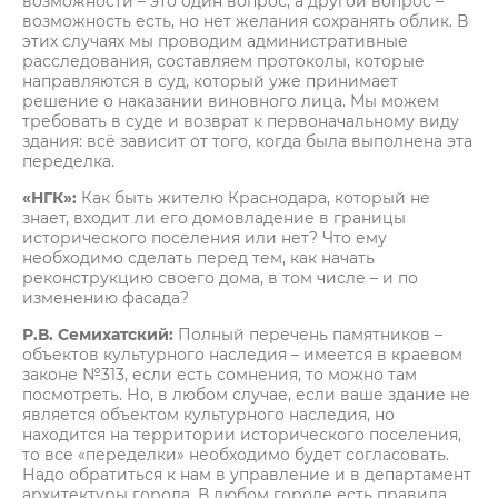
возможности – это один вопрос, а другой вопрос –
возможность есть, но нет желания сохранять облик. В
этих случаях мы проводим административные
расследования, составляем протоколы, которые
направляются в суд, который уже принимает
решение о наказании виновного лица. Мы можем
требовать в суде и возврат к первоначальному виду
здания: всё зависит от того, когда была выполнена эта
переделка.
«НГК»:
Как быть жителю Краснодара, который не
знает, входит ли его домовладение в границы
исторического поселения или нет? Что ему
необходимо сделать перед тем, как начать
реконструкцию своего дома, в том числе – и по
изменению фасада?
Р.В. Семихатский:
Полный перечень памятников –
объектов культурного наследия – имеется в краевом
законе №313, если есть сомнения, то можно там
посмотреть. Но, в любом случае, если ваше здание не
является объектом культурного наследия, но
находится на территории исторического поселения,
то все «переделки» необходимо будет согласовать.
Надо обратиться к нам в управление и в департамент
архитектуры города. В любом городе есть правила