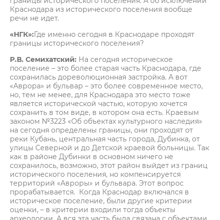
границы исторического поселения. А об исключении
Краснодара из исторического поселения вообще
речи не идет.
«НГК»:
Где именно сегодня в Краснодаре проходят
границы исторического поселения?
Р.В. Семихатский:
На сегодня историческое
поселение – это более старая часть Краснодара, где
сохранилась дореволюционная застройка. А вот
«Аврора» и бульвар – это более современное место,
но, тем не менее, для Краснодара это место тоже
является исторической частью, которую хочется
сохранить в том виде, в котором она есть. Краевым
законом №3223 «Об объектах культурного наследия»
на сегодня определены границы, они проходят от
реки Кубань, центральная часть города, Дубинка, от
улицы Северной и до Детской краевой больницы. Так
как в районе Дубинки в основном ничего не
сохранилось, возможно, этот район выйдет из границ
исторического поселения, но компенсируется
территорий «Авроры» и бульвара. Этот вопрос
прорабатывается. Когда Краснодар включался в
историческое поселение, были другие критерии
оценки, – в критерии входили тогда объекты
археологии. А вся эта часть была связана с объектами