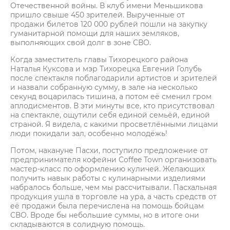
Отечественной войны. В клуб имени Меньшикова
пришло свыше 450 зрителей. Вырученные от
продажи билетов 120 000 рублей пошли на закупку
гуманитарной помощи для наших земляков,
выполняющих свой долг в зоне СВО.
Когда заместитель главы Тихорецкого района
Наталья Куксова и мэр Тихорецка Евгений Голубь
после спектакля поблагодарили артистов и зрителей
и назвали собранную сумму, в зале на несколько
секунд воцарилась тишина, а потом её сменил гром
аплодисментов. В эти минуты все, кто присутствовал
на спектакле, ощутили себя единой семьёй, единой
страной. Я видела, с какими просветлёнными лицами
люди покидали зал, особенно молодёжь!
Потом, накануне Пасхи, поступило предложение от
предпринимателя кофейни Coffee Town организовать
мастер-класс по оформлению куличей. Желающих
получить навык работы с кулинарными изделиями
набралось больше, чем мы рассчитывали. Пасхальная
продукция ушла в торговле на ура, а часть средств от
её продажи была перечислена на помощь бойцам
СВО. Вроде бы небольшие суммы, но в итоге они
складываются в солидную помощь.