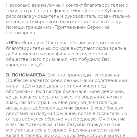
Насколько важен личный контакт благотворителей с
теми, кто работает в фонде, «Новой газете Кубани»
рассказала учредитель и руководитель сравнительно
молодого Тихорецкого благотворительного фонда
помощи гражданам «Притяжение» Вероника
Пономарева.
«НГК»
: Вероника Олеговна, обычно учредителями
благотворительных фондов выступают люди зрелые,
добившиеся в жизни финансовых успехов и
общественного признания. Что побудило Вас
учредить фонд?
В. ПОНОМАРЕВА
: Всё, что происходит сегодня на
Донбассе, касается моей семьи. Наши родственники
живут в Донецке, девять лет они живут под
обстрелами. Моя сестра была маленькой девочкой,
когда начался весь этот ужас. Из общения с ними я
знаю, как это страшно. Мой родной дядя полгода
назад ушел добровольцем на фронт. В ходе боевых
действий он получил ранение, попал в госпиталь, но
оттуда вернулся обратно на передовую. Он стоял на
флангах Артемовска. Я им безумно горжусь и я не
могу оставаться в стороне. Я должна внести свой
вклад в поддержку мирных людей, которые живут в