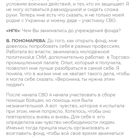
условиях военных действий, и тех, кто их защищает. Я
не могу оставаться равнодушной и сидеть сложа
руки. Теперь мне есть что сказать, и не только моей
родне с Украины и моему дяде – участнику СВО.
«НГК»
: Чем Вы занимались до учреждения фонда?
В. ПОНОМАРЕВА
: До того, как открыть фонд, мне
довелось попробовать себя в разных профессиях.
Работала во власти, занималась молодёжной
политикой,в СМИ, дополнительно работаю в Торгово-
промышленной палате. Опыт, который я получила,
позволил мне лучше разобраться в самой себе. Я
поняла, что в жизни мне не хватает такого дела, чтобы
я могла себе сказать: «Вероника, ты нужна этим
людям!»
После начала СВО я начала участвовать в сборе
помощи бойцам, но помощь моя была
незначительной. А вот чувство, которое я испытала
при этом, меня потрясло. Хотелось, чтобы оно
повторялось вновь и вновь. Для себя я его
определила как чувство необходимости людям.
Именно тогда пришла мысль организовать и
возглавить фонд, чтобы всё своё время заниматься