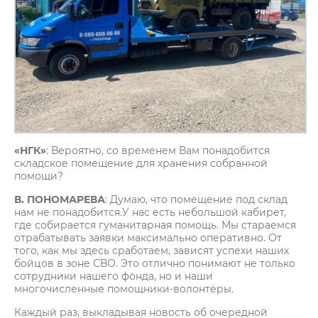
«НГК»
: Вероятно, со временем Вам понадобится
складское помещение для хранения собранной
помощи?
В. ПОНОМАРЕВА
: Думаю, что помещение под склад
нам не понадобится.У нас есть небольшой кабирет,
где собирается гуманитарная помощь. Мы стараемся
отрабатывать заявки максимально оперативно. От
того, как мы здесь сработаем, зависят успехи наших
бойцов в зоне СВО. Это отлично понимают не только
сотрудники нашего фонда, но и наши
многочисленные помощники-волонтёры.
Каждый раз, выкладывая новость об очередной