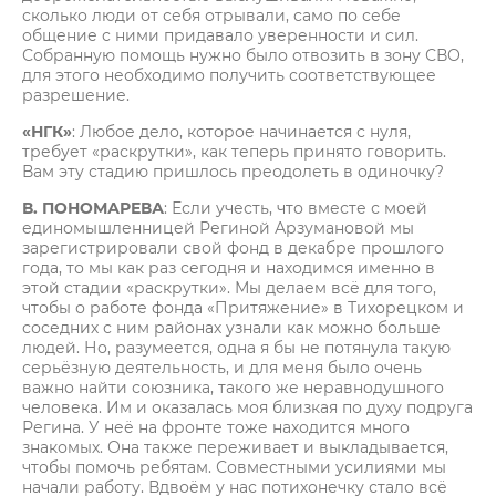
сколько люди от себя отрывали, само по себе
общение с ними придавало уверенности и сил.
Собранную помощь нужно было отвозить в зону СВО,
для этого необходимо получить соответствующее
разрешение.
«НГК»
: Любое дело, которое начинается с нуля,
требует «раскрутки», как теперь принято говорить.
Вам эту стадию пришлось преодолеть в одиночку?
В. ПОНОМАРЕВА
: Если учесть, что вместе с моей
единомышленницей Региной Арзумановой мы
зарегистрировали свой фонд в декабре прошлого
года, то мы как раз сегодня и находимся именно в
этой стадии «раскрутки». Мы делаем всё для того,
чтобы о работе фонда «Притяжение» в Тихорецком и
соседних с ним районах узнали как можно больше
людей. Но, разумеется, одна я бы не потянула такую
серьёзную деятельность, и для меня было очень
важно найти союзника, такого же неравнодушного
человека. Им и оказалась моя близкая по духу подруга
Регина. У неё на фронте тоже находится много
знакомых. Она также переживает и выкладывается,
чтобы помочь ребятам. Совместными усилиями мы
начали работу. Вдвоём у нас потихонечку стало всё