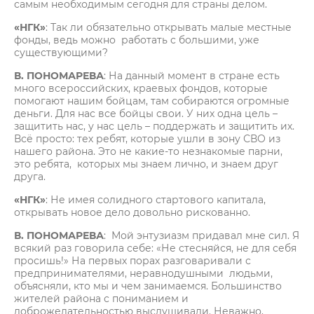
самым необходимым сегодня для страны делом.
«НГК»
: Так ли обязательно открывать малые местные
фонды, ведь можно работать с большими, уже
существующими?
В. ПОНОМАРЕВА
: На данный момент в стране есть
много всероссийских, краевых фондов, которые
помогают нашим бойцам, там собираются огромные
деньги. Для нас все бойцы свои. У них одна цель –
защитить нас, у нас цель – поддержать и защитить их.
Всё просто: тех ребят, которые ушли в зону СВО из
нашего района. Это не какие-то незнакомые парни,
это ребята, которых мы знаем лично, и знаем друг
друга.
«НГК»
: Не имея солидного стартового капитала,
открывать новое дело довольно рискованно.
В. ПОНОМАРЕВА
: Мой энтузиазм придавал мне сил. Я
всякий раз говорила себе: «Не стесняйся, не для себя
просишь!» На первых порах разговаривали с
предпринимателями, неравнодушными людьми,
объясняли, кто мы и чем занимаемся. Большинство
жителей района с пониманием и
доброжелательностью выслушивали. Неважно,