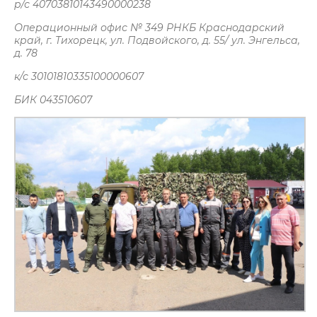
р/с 40703810143490000238
Операционный офис № 349 РНКБ Краснодарский
край, г. Тихорецк, ул. Подвойского, д. 55/ ул. Энгельса,
д. 78
к/с 30101810335100000607
БИК 043510607