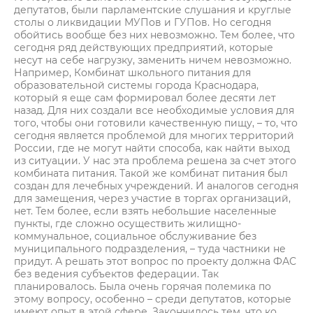
депутатов, были парламентские слушания и круглые
столы о ликвидации МУПов и ГУПов. Но сегодня
обойтись вообще без них невозможно. Тем более, что
сегодня ряд действующих предприятий, которые
несут на себе нагрузку, заменить ничем невозможно.
Например, Комбинат школьного питания для
образовательной системы города Краснодара,
который я еще сам формировал более десяти лет
назад. Для них создали все необходимые условия для
того, чтобы они готовили качественную пищу, – то, что
сегодня является проблемой для многих территорий
России, где не могут найти способа, как найти выход
из ситуации. У нас эта проблема решена за счет этого
комбината питания. Такой же комбинат питания был
создан для лечебных учреждений. И аналогов сегодня
для замещения, через участие в торгах организаций,
нет. Тем более, если взять небольшие населенные
пункты, где сложно осуществить жилищно-
коммунальное, социальное обслуживание без
муниципального подразделения, – туда частники не
придут. А решать этот вопрос по проекту должна ФАС
без ведения субъектов федерации. Так
планировалось. Была очень горячая полемика по
этому вопросу, особенно – среди депутатов, которые
имеют опыт в этой сфере. Закончилось тем, что ко