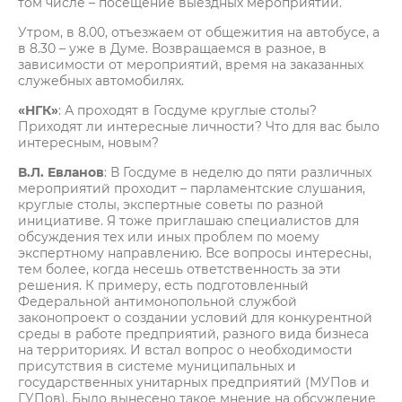
том числе – посещение выездных мероприятий.
Утром, в 8.00, отъезжаем от общежития на автобусе, а
в 8.30 – уже в Думе. Возвращаемся в разное, в
зависимости от мероприятий, время на заказанных
служебных автомобилях.
«НГК»
: А проходят в Госдуме круглые столы?
Приходят ли интересные личности? Что для вас было
интересным, новым?
В.Л. Евланов
: В Госдуме в неделю до пяти различных
мероприятий проходит – парламентские слушания,
круглые столы, экспертные советы по разной
инициативе. Я тоже приглашаю специалистов для
обсуждения тех или иных проблем по моему
экспертному направлению. Все вопросы интересны,
тем более, когда несешь ответственность за эти
решения. К примеру, есть подготовленный
Федеральной антимонопольной службой
законопроект о создании условий для конкурентной
среды в работе предприятий, разного вида бизнеса
на территориях. И встал вопрос о необходимости
присутствия в системе муниципальных и
государственных унитарных предприятий (МУПов и
ГУПов). Было вынесено такое мнение на обсуждение