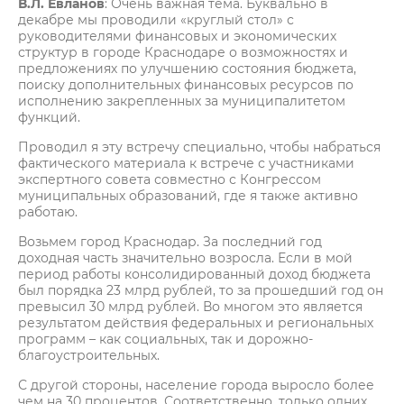
В.Л. Евланов
: Очень важная тема. Буквально в
декабре мы проводили «круглый стол» с
руководителями финансовых и экономических
структур в городе Краснодаре о возможностях и
предложениях по улучшению состояния бюджета,
поиску дополнительных финансовых ресурсов по
исполнению закрепленных за муниципалитетом
функций.
Проводил я эту встречу специально, чтобы набраться
фактического материала к встрече с участниками
экспертного совета совместно с Конгрессом
муниципальных образований, где я также активно
работаю.
Возьмем город Краснодар. За последний год
доходная часть значительно возросла. Если в мой
период работы консолидированный доход бюджета
был порядка 23 млрд рублей, то за прошедший год он
превысил 30 млрд рублей. Во многом это является
результатом действия федеральных и региональных
программ – как социальных, так и дорожно-
благоустроительных.
С другой стороны, население города выросло более
чем на 30 процентов. Соответственно, только одних