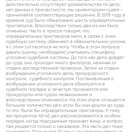
действительно отсутствуют доказательства по делу,
нет данных о причастности, мы ориентируем судей –
принимайте соответствующее решение. В 2019 году в
краевой суд было обжаловано шесть оправдательных
приговоров. Впоследствии только два из них было
отменено. Часто в прессе говорят, что
оправдательных приговоров мало, в связи с этим
судебную систему обвиняют в обвинительном уклоне,
я с этим согласиться не могу. Чтобы в этом вопросе
давать оценку, необходимо учитывать специфику
уголовно-судебной системы. До того как дело дойдет
до суда, оно проходит много фильтров, начиная от
стадии доследственной проверки. Затем на стадии
возбуждения уголовного дела, прокурорского
контроля, судебного контроля. Постановления о
возбуждении уголовного дела обжалуются в
судебном порядке и зачастую признаются или
прокурором или судом незаконными и
впоследствиии отменяются. На этом этапе отсекается
большое количество дел, если бы они дошли до суда,
то это были бы оправдательные приговоры. К тому
же процентов 40-45 дел рассматриваются в особом
порядке, когда подсудимый признает вину, и вопрос
там решается только о наказании. Эта часть дел тоже
отсекается. Процентов 10 дел у нас прекращается на