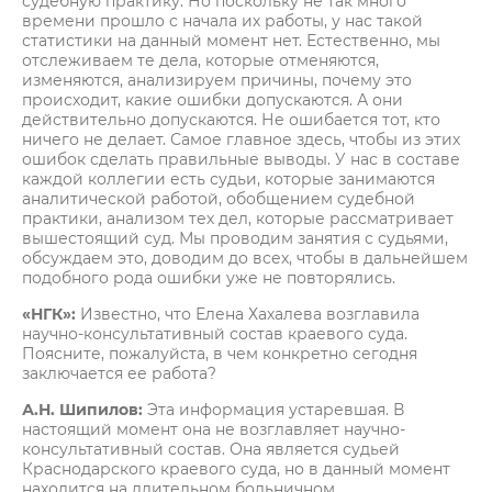
судебную практику. Но поскольку не так много
времени прошло с начала их работы, у нас такой
статистики на данный момент нет. Естественно, мы
отслеживаем те дела, которые отменяются,
изменяются, анализируем причины, почему это
происходит, какие ошибки допускаются. А они
действительно допускаются. Не ошибается тот, кто
ничего не делает. Самое главное здесь, чтобы из этих
ошибок сделать правильные выводы. У нас в составе
каждой коллегии есть судьи, которые занимаются
аналитической работой, обобщением судебной
практики, анализом тех дел, которые рассматривает
вышестоящий суд. Мы проводим занятия с судьями,
обсуждаем это, доводим до всех, чтобы в дальнейшем
подобного рода ошибки уже не повторялись.
«НГК»:
Известно, что Елена Хахалева возглавила
научно-консультативный состав краевого суда.
Поясните, пожалуйста, в чем конкретно сегодня
заключается ее работа?
А.Н. Шипилов:
Эта информация устаревшая. В
настоящий момент она не возглавляет научно-
консультативный состав. Она является судьей
Краснодарского краевого суда, но в данный момент
находится на длительном больничном.