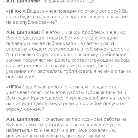
А.Н. Шипилов:
На данный момент – да.
«НГК»:
А Ваша личная позиция по этому вопросу? Вы
когда будете подавать декларацию, дадите согласие
на ее опубликование?
А.Н. Шипилов:
Я в этом никакой проблемы не вижу.
Все предыдущие годы работы я эту декларацию
подавал, и мы ее публиковали на сайте суда. И
впредь мы будем ее размещать в публичном доступе.
А что касается других коллег, поскольку требование
закона позволяет им делать соответствующий выбор,
соответственно, это на их усмотрение. Давать
указания или заставлять публиковать я не имею таких
полномочий.
«НГК»:
Судейская работа опасная, и государство
учитывает опасность этой работы. Обращались ли к
Вам судьи Краснодарского края с жалобами на то, что
на них идет давление, угрозы и просьбой получить
охрану, оружие?
А.Н. Шипилов:
К счастью, за период моей работы на
Кубани таких ситуаций у нас не возникало. Будем
надеяться, что и не возникнет. Но, к сожалению,
нельзя ничего исключать, поэтому законом