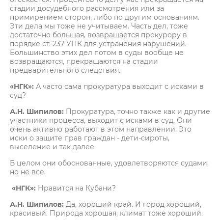
стадии досудебного рассмотрения или за
примирением сторон, либо по другим основаниям.
Эти дела мы тоже не учитываем. Часть дел, тоже
достаточно большая, возвращается прокурору в
порядке ст. 237 УПК для устранения нарушений.
Большинство этих дел потом в суды вообще не
возвращаются, прекращаются на стадии
предварительного следствия.
«НГК»:
А часто сама прокуратура выходит с исками в
суд?
А.Н. Шипилов:
Прокуратура, точно также как и другие
участники процесса, выходит с исками в суд. Они
очень активно работают в этом направлении. Это
иски о защите прав граждан - дети-сироты,
выселение и так далее.
В целом они обоснованные, удовлетворяются судами,
но не все.
«НГК»:
Нравится на Кубани?
А.Н. Шипилов:
Да, хороший край. И город хороший,
красивый. Природа хорошая, климат тоже хороший.