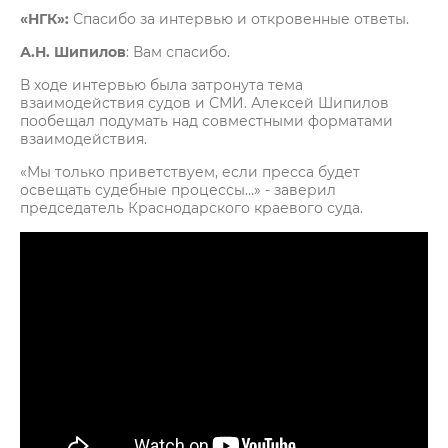
«НГК»:
Спасибо за интервью и откровенные ответы.
А.Н. Шипилов
: Вам спасибо.
В ходе интервью была затронута тема
взаимодействия судов и СМИ. Алексей Шипилов
пообещал подумать над совместными форматами
взаимодействия.
«Мы только приветствуем, если пресса будет
освещать судебные процессы…» - заверил
председатель Краснодарского краевого суда.