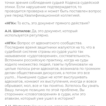
точки зрения соблюдения судьей Кодекса судейской
этики. Если нарушение подтверждается, то
проводится проверка и может быть поставлен вопрос
уже перед Квалификационной коллегией.
«НГК»:
То есть, это документ прямого действия?
А.Н. Шипилов:
Да, это документ, который
используется регулярно.
«НГК»:
Вопрос от адвокатского сообщества.
Последнее время защитники жалуются на то, что в
судебной системе страны из судов ушло так
называемое «судоговорение», состязательность.
Вспомним российскую практику, когда на суды
ходило множество людей, газеты публиковали на
целые полосы речи адвокатов, возникала по громким
делам общественная дискуссия, а потом это все
ушло… Нынешние судьи не хотят выслушивать
адвокатов, комкают их выступления, иногда и вовсе
обрывают, мол, все и так понятно. Хотелось бы узнать
Вашу личную позицию по этой проблеме, Вы
сторонник «словоговорения» в судах, или это
атавизм, который уже ушел в историю?