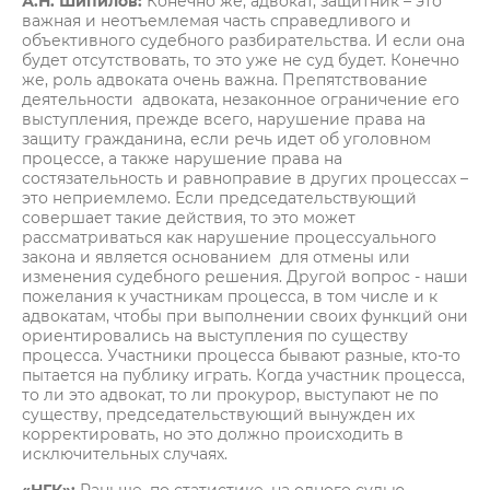
А.Н. Шипилов:
Конечно же, адвокат, защитник – это
важная и неотъемлемая часть справедливого и
объективного судебного разбирательства. И если она
будет отсутствовать, то это уже не суд будет. Конечно
же, роль адвоката очень важна. Препятствование
деятельности адвоката, незаконное ограничение его
выступления, прежде всего, нарушение права на
защиту гражданина, если речь идет об уголовном
процессе, а также нарушение права на
состязательность и равноправие в других процессах –
это неприемлемо. Если председательствующий
совершает такие действия, то это может
рассматриваться как нарушение процессуального
закона и является основанием для отмены или
изменения судебного решения. Другой вопрос - наши
пожелания к участникам процесса, в том числе и к
адвокатам, чтобы при выполнении своих функций они
ориентировались на выступления по существу
процесса. Участники процесса бывают разные, кто-то
пытается на публику играть. Когда участник процесса,
то ли это адвокат, то ли прокурор, выступают не по
существу, председательствующий вынужден их
корректировать, но это должно происходить в
исключительных случаях.