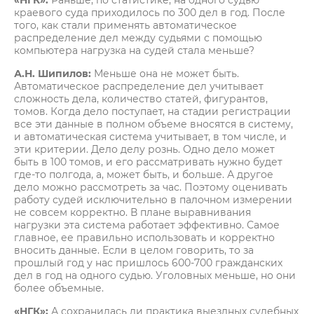
«НГК»:
Раньше, по статистике, на одного судью
краевого суда приходилось по 300 дел в год. После
того, как стали применять автоматическое
распределение дел между судьями с помощью
компьютера нагрузка на судей стала меньше?
А.Н. Шипилов:
Меньше она не может быть.
Автоматическое распределение дел учитывает
сложность дела, количество статей, фигурантов,
томов. Когда дело поступает, на стадии регистрации
все эти данные в полном объеме вносятся в систему,
и автоматическая система учитывает, в том числе, и
эти критерии. Дело делу рознь. Одно дело может
быть в 100 томов, и его рассматривать нужно будет
где-то полгода, а, может быть, и больше. А другое
дело можно рассмотреть за час. Поэтому оценивать
работу судей исключительно в палочном измерении
не совсем корректно. В плане выравнивания
нагрузки эта система работает эффективно. Самое
главное, ее правильно использовать и корректно
вносить данные. Если в целом говорить, то за
прошлый год у нас пришлось 600-700 гражданских
дел в год на одного судью. Уголовных меньше, но они
более объемные.
«НГК»:
А сохранилась ли практика выездных судебных