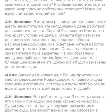
краевого суда было шесть заместителей. Кто сейчас
занимает эти должности? Кто Ваши заместители, и за
какое направление работы они отвечают? И все ли
вакансии заместителей заняты?
А.Н. Шипилов:
В штатном расписании осталось также
шесть заместителей. На сегодняшний день работают
два заместителя – это Сергей Евгеньевич Кротов, он
курирует уголовные дела, и 18 марта был назначен
еще один заместитель председателя – Ольга
Васильевна Борисова, она будет заниматься работой
административной коллегии. Остальные 4 места
заместителей пока вакантны. На них объявлены
конкурсы, работа ведется, будем надеяться, что в
ближайшее время на эти должности будут назначены
достойные люди.
«НГК»:
Алексей Николаевич, с Вашим приходом на
место председателя Краснодарского краевого суда
судейский состав существенно изменился? Много ли
еще открытых вакансий на должности судей?
А.Н. Шипилов:
Эта работа текущая. Я не могу сказать,
что с моим приходом она радикально изменилась.
Судьи уходят в отставку, получают назначения в
другие суды. Возникают вакансии, мы работаем в