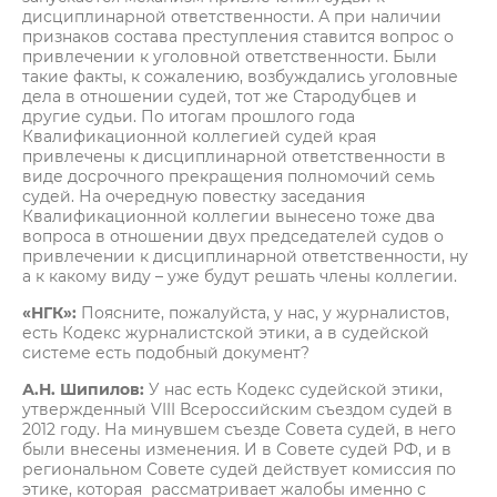
дисциплинарной ответственности. А при наличии
признаков состава преступления ставится вопрос о
привлечении к уголовной ответственности. Были
такие факты, к сожалению, возбуждались уголовные
дела в отношении судей, тот же Стародубцев и
другие судьи. По итогам прошлого года
Квалификационной коллегией судей края
привлечены к дисциплинарной ответственности в
виде досрочного прекращения полномочий семь
судей. На очередную повестку заседания
Квалификационной коллегии вынесено тоже два
вопроса в отношении двух председателей судов о
привлечении к дисциплинарной ответственности, ну
а к какому виду – уже будут решать члены коллегии.
«НГК»:
Поясните, пожалуйста, у нас, у журналистов,
есть Кодекс журналистской этики, а в судейской
системе есть подобный документ?
А.Н. Шипилов:
У нас есть Кодекс судейской этики,
утвержденный VIII Всероссийским съездом судей в
2012 году. На минувшем съезде Совета судей, в него
были внесены изменения. И в Совете судей РФ, и в
региональном Совете судей действует комиссия по
этике, которая рассматривает жалобы именно с