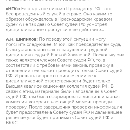
«НГК»:
Ее открытое письмо Президенту РФ – это
беспрецедентный случай в стране. Оно каким-то
образом обсуждалось в Краснодарском краевом
суде? А не так давно Совет судей РФ усмотрел
дисциплинарные проступки в ее действиях…
А.Н. Шипилов:
По поводу этой ситуации могу
пояснить следующее. Мной, как председателем суда,
были установлены факты нарушения трудовой
дисциплины судьей Еленой Хахалевой. Поскольку она
также является членом Совета судей РФ, то, в
соответствии с требованиями закона, проверку в
отношении нее может проводить только Совет судей
РФ. И решать вопрос о привлечении ее к
дисциплинарной ответственности будет только
Высшая квалификационная коллегия судей РФ. В
связи с этим, материалы были направлены в Совет
судей РФ, там была сформирована дисциплинарная
комиссия, которая в настоящий момент проводит
проверку. После завершения проверки информация
будет предоставлена Совету судей РФ и дальнейшее
решение уже будет принимать Совет судей РФ и
ВККС.