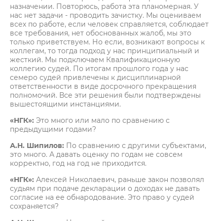
назначении. Повторюсь, работа эта планомерная. У
нас нет задачи - проводить зачистку. Мы оцениваем
всех по работе, если человек справляется, соблюдает
все требования, нет обоснованных жалоб, мы это
только приветствуем. Но если, возникают вопросы к
коллегам, то тогда подход у нас принципиальный и
жесткий. Мы подключаем Квалификационную
коллегию судей. По итогам прошлого года у нас
семеро судей привлечены к дисциплинарной
ответственности в виде досрочного прекращения
полномочий. Все эти решения были подтверждены
вышестоящими инстанциями.
«НГК»:
Это много или мало по сравнению с
предыдущими годами?
А.Н. Шипилов:
По сравнению с другими субъектами,
это много. А давать оценку по годам не совсем
корректно, год на год не приходится.
«НГК»:
Алексей Николаевич, раньше закон позволял
судьям при подаче декларации о доходах не давать
согласие на ее обнародование. Это право у судей
сохраняется?