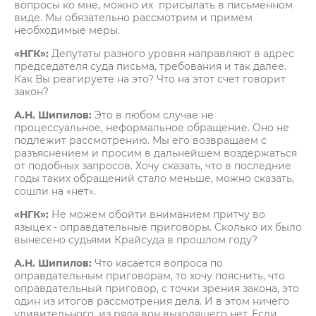
вопросы ко мне, можно их присылать в письменном
виде. Мы обязательно рассмотрим и примем
необходимые меры.
«НГК»:
Депутаты разного уровня направляют в адрес
председателя суда письма, требования и так далее.
Как Вы реагируете на это? Что на этот счет говорит
закон?
А.Н. Шипилов:
Это в любом случае не
процессуальное, неформальное обращение. Оно не
подлежит рассмотрению. Мы его возвращаем с
разъяснением и просим в дальнейшем воздержаться
от подобных запросов. Хочу сказать, что в последние
годы таких обращений стало меньше, можно сказать,
сошли на «нет».
«НГК»:
Не можем обойти вниманием притчу во
языцех - оправдательные приговоры. Сколько их было
вынесено судьями Крайсуда в прошлом году?
А.Н. Шипилов:
Что касается вопроса по
оправдательным приговорам, то хочу пояснить, что
оправдательный приговор, с точки зрения закона, это
один из итогов рассмотрения дела. И в этом ничего
удивительного, из ряда вон выходящего нет. Если