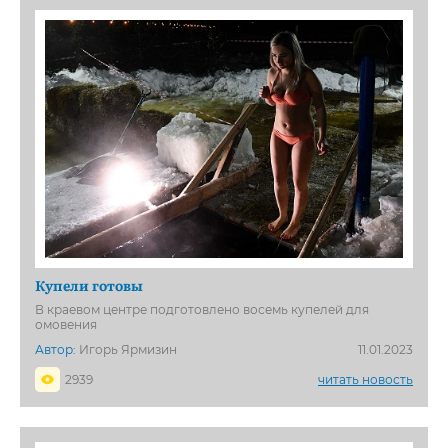
Купели готовы
В краевом центре подготовлено восемь купелей для
омовения
Автор:
Игорь Ярмизин
11.01.2023
2939
читать новость