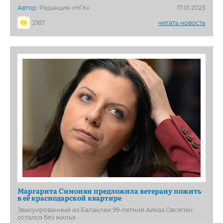
Автор:
Редакция «НГК»
17.01.2023
2167
читать новость
Маргарита Симонян предложила ветерану пожить
в её краснодарской квартире
Эвакуированный из Балаклеи 99-летний Айказ Овсепян
остался без жилья