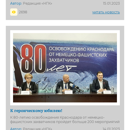
Автор:
Редакция «НГК»
15.01.2023
2698
читать новость
К героическому юбилею!
К 80-летию освобождения Краснодара от немецко-
фашистских захватчиков пройдет больше 200 мероприятий
Автор:
Редакция «НГК»
14.01.2023