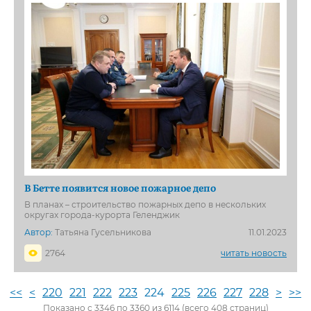
В Бетте появится новое пожарное депо
В планах – строительство пожарных депо в нескольких
округах города-курорта Геленджик
Автор:
Татьяна Гусельникова
11.01.2023
2764
читать новость
<<
<
220
221
222
223
224
225
226
227
228
>
>>
Показано с 3346 по 3360 из 6114 (всего 408 страниц)