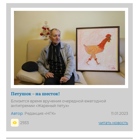
Петушок – на шесток!
Близится время вручения очередной ежегодной
антипремии «Жареный петух»
Автор:
Редакция «НГК»
11.01.2023
2933
читать новость