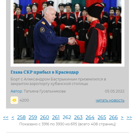
Глава СКР прибыл в Краснодар
Борт с Александром Бастрыкиным приземлился в
закрытом аэропорту кубанской столицы
Автор:
Татьяна Гусельникова
05.05.2022
4200
читать новость
<<
<
258
259
260
261
262
263
264
265
266
>
>>
Показано с 3916 по 3930 из 6115 (всего 408 страниц)