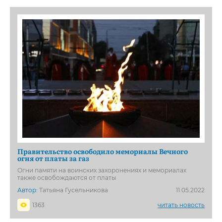
Правительство освободило мемориалы Вечного
огня от платы за газ
Огни памяти на воинских захоронениях и мемориалах
также освобождаются от платы
Автор:
Татьяна Гусельникова
11.05.2022
1363
читать новость