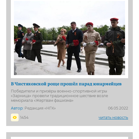
В Чистяковской роще прошёл парад юнармейцев
Победители и призёры военно-спортивной игры
«Зарница» провели традиционное шествие возле
мемориала «Жертвам фашизма»
Автор:
Редакция «НГК»
06.05.2022
1454
читать новость