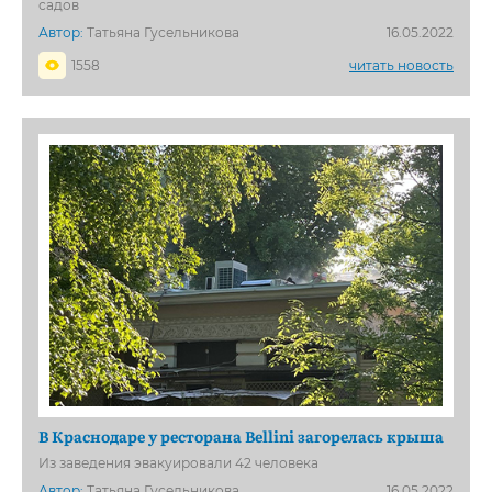
садов
Автор:
Татьяна Гусельникова
16.05.2022
1558
читать новость
В Краснодаре у ресторана Bellini загорелась крыша
Из заведения эвакуировали 42 человека
Автор:
Татьяна Гусельникова
16.05.2022