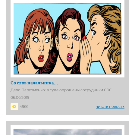
Со слов начальника…
Дело Пархоменко: в суде опрошены сотрудники СЭС
06.06.2019
4966
читать новость