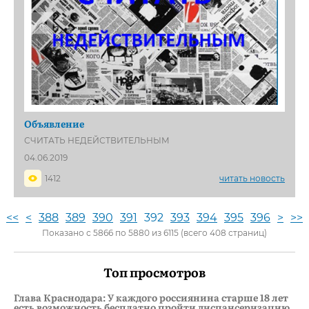
Объявление
СЧИТАТЬ НЕДЕЙСТВИТЕЛЬНЫМ
04.06.2019
1412
читать новость
<<
<
388
389
390
391
392
393
394
395
396
>
>>
Показано с 5866 по 5880 из 6115 (всего 408 страниц)
Топ просмотров
Глава Краснодара: У каждого россиянина старше 18 лет
есть возможность бесплатно пройти диспансеризацию