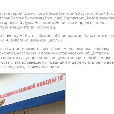
астие Герой Советского Союза Григорий Хаустов, Герой Ро
талья Белокобыльская (Трошева). Городскую Думу Краснод
я городской Думы Владимир Недилько и председатель
и туризма Дмитрий Коломиец.
онденту НГК это событие : «Мероприятие было организо
» и «Символика именной школы».
онд патриотического воспитания молодежи им. генерала
округом, Российским военно-историческим обществом и
зация этих двух проектов предусматривает целый комплек
ость учебных заведений традиций и церемониалов по вое
молодежи», - пояснил депутат.