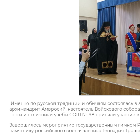
Именно по русской традиции и обычаям состоялась в 
архимандрит Амвросий, настоятель Войскового собора
гости и отличники учебы СОШ № 98 приняли участие в
Завершилось мероприятие государственным гимном Р
памятнику российского военачальника Геннадия Троше