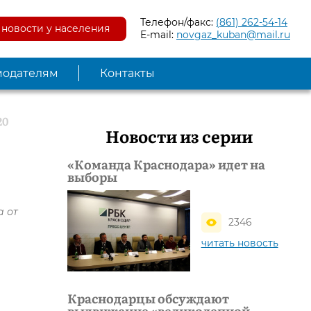
Телефон/факс:
(861) 262-54-14
новости у населения
E-mail:
novgaz_kuban@mail.ru
модателям
Контакты
20
Новости из серии
«Команда Краснодара» идет на
выборы
а от
2346
читать новость
Краснодарцы обсуждают
выдвижение «великолепной