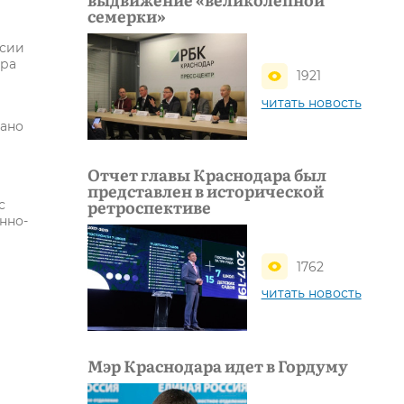
семерки»
ссии
ара
1921
читать новость
вано
Отчет главы Краснодара был
представлен в исторической
ретроспективе
с
нно-
1762
читать новость
Мэр Краснодара идет в Гордуму