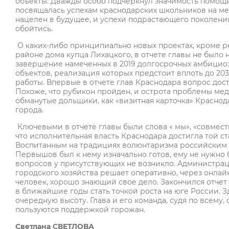
объекты. Дважды особо подчеркнул значимость помощи
посвящалась успехам краснодарских школьников на ме
нацелен в будущее, и успехи подрастающего поколения
обойтись.
О каких-либо принципиально новых проектах, кроме р
районе дома купца Лихацкого, в отчете главы не было 
завершение намеченных в 2019 долгосрочных амбицио
объектов, реализация которых предстоит вплоть до 2030
работы. Впервые в отчете глав Краснодара вопрос до
Похоже, что рубикон пройден, и острота проблемы медле
обманутые дольщики, как «визитная карточка» Краснод
города.
Ключевыми в отчете главы были слова « мы», «совмест
что исполнительная власть Краснодара достигла той с
Воспитанным на традициях волюнтаризма российским ч
Первышов был к нему изначально готов, ему не нужно 
вопросов у присутствующих не возникло. Администра
городского хозяйства решает оперативно, через онла
человек, хорошо знающий свое дело. Закончился отчет
в ближайшие годы стать точкой роста на юге России. З
очередную высоту. Глава и его команда, судя по всему,
пользуются поддержкой горожан.
Светлана СВЕТЛОВА