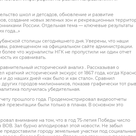
ельство школ и детсадов, обновление и развитие
ов, создание новых зеленых зон и рекреационных террито
онниками России. Отдельная тема — ключевые результаты
их года…»
убанской столицы сегодняшнего дня. Уверены, что наши
главы, размещенном на официальном сайте администрации.
 более что журналисты НГК не пропустили ни один отчет
ость их сравнивать.
 сравнительный исторический анализ . Рассказывая о
 краткий исторический экскурс от 1867 года, когда Красн
 и до наших дней «как было и как стало». Сравнил
других городов-милионников, показав графически тот рыв
налитика получилась убедительная.
тчету прошлого года. Продемонстрировал видеоотчеты
ей презентации были только в планах. В основном это
ровал внимание на том, что в год 75-летия Победы число
 ВОВ. Зал бурно аплодировал этой новости. Не забыл
е предоставили городу земельные участки под социальны