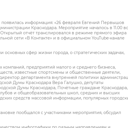
а появилась информация: «26 февраля Евгений Первышов
дминистрации Краснодара. Мероприятие началось в 11.00 в
5. Открытый отчёт транслировался в режиме прямого эфира 
льной сети «В Контакте» и в официальном YouTube-канале
и основных сфер жизни города, о стратегических задачах,
 компаний, предприятий малого и среднего бизнеса,
еств, известные спортсмены и общественные деятели,
 директор департамента внутренней политики администра
одской Думы Краснодара Вера Галушко, депутаты
родской Думы Краснодара, Почётные граждане Краснодара,
лубов и общеобразовательных школ, средних и высших
одских средств массовой информации, популярных городск
ановке пообщался с участниками мероприятия, обсудил
личеством инфографики по разным направлениям и