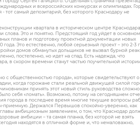
 городу Сергея Галицкого. Отдельная страничка презента
ждународных и всероссийских конкурсах и олимпиадах. Го
 - тот самый депозитарий, без которого Краснодару не
еконструкции квартала в историческом центре Краснодара
ни слова. Это и понятно. Предстоящий год уйдет в основном
зных планов и подготовку проектной документации новых
 года. Это естественно, любой серьезный проект – это 2-3 
стройки домов обманутых дольщиков не вызвал бурной реак
нно, постепенно, но идет на спад. Есть надежда, что
ара, в скором времени станут частью поучительной истори
но с общественностью города», которые свидетельствуют о 
тадии, когда горожане стали реальной движущей силой гор
иновникам принять этот новый стиль руководства сложно
было себя «ломать». Возможно, потому на сегодняшнем отче
ция города в последнее время многие текущие вопросы ра
йн-приемную. Держался Первышов спокойно-уверенно, как
 главы амбициозным заявлением, о том, что Краснодар дол
доровые амбиции – та самая планка, без которой не взять
 сегодня находятся в отличной форме и, что немаловажно,