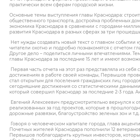
практически всем сферам городской жизни.
Основные темы выступления главы Краснодара: строит
общественного транспорта, достройка проблемных дом
экономика Краснодара в сравнении с городами-милли
развития Краснодара в разных сферах за три прошедш
Нет нужды создавать новый текст о главном событии к
читатели охотно и подробно познакомятся с отчетом 
Другое дело – поделиться личными впечатлениями. Тем
главы Краснодара за последние 15 лет и имеют возможн
Первая часть отчета на этот раз представляла из себя
достижениях в работе своей команды, Первышов провел
стал открытым для поселения гражданских лиц городом
сегодняшние достижения со статистическими данными 
который совершил Краснодар за последние 2-3 года. А
Евгений Алексеевич предусмотрительно вернулся к о
реализованных за год проектов, которые в прошлогодн
дорожные развязки, благоустройство зеленых зон и т.д.
Говоря о человеческом капитале города, глава акценти
Почетных жителей Краснодара пополнили 12 ветеранов
Первышов поблагодарить крупных инвесторов, которы