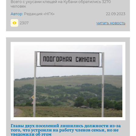
Всего с укусами клещей на Кубани обратились 3270
человек
Автор:
Редакция «НГК»
22.09.2023
2307
читать новость
Главы двух поселений лишились должности из-за
того, что устроили на работу членов семьи, но не
уведомили об этом