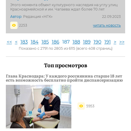
Этого момента объект культурного наследия на углу улиц
Красноармейской и им. Чапаева ждал более 70 лет
Автор:
Редакция «НГК»
22.09.2023
2253
читать новость
<<
<
183
184
185
186
187
188
189
190
191
>
>>
Показано с 2791 по 2805 из 6115 (всего 408 страниц)
Топ просмотров
Глава Краснодара: У каждого россиянина старше 18 лет
есть возможность бесплатно пройти диспансеризацию
5953