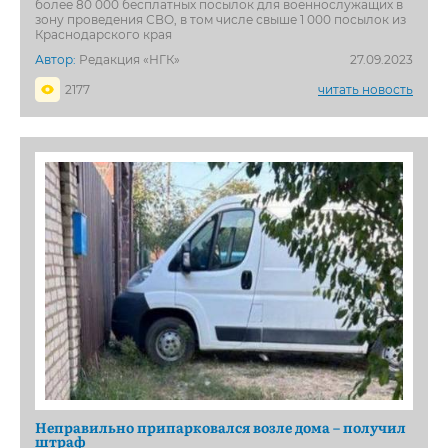
более 80 000 бесплатных посылок для военнослужащих в
зону проведения СВО, в том числе свыше 1 000 посылок из
Краснодарского края
Автор:
Редакция «НГК»
27.09.2023
2177
читать новость
Неправильно припарковался возле дома – получил
штраф