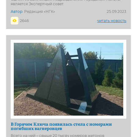
является Экспертный совет
Автор:
Редакция «НГК»
25.09.2023
2646
читать новость
В Горячем Ключа появилась стела с номерами
погибших вагнеровцев
Всего на ней – свыше 20 тысяч номеров жетонов