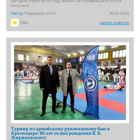
сегодня утром на 59 году жизни, не оправившись после
инсульта
Автор:
Редакция «НГК»
26.02.2026
1564
читать новость
Турнир по армейскому рукопашному бою в
Краснодаре: 80 лет со дня рождения В. В.
Жириновского!