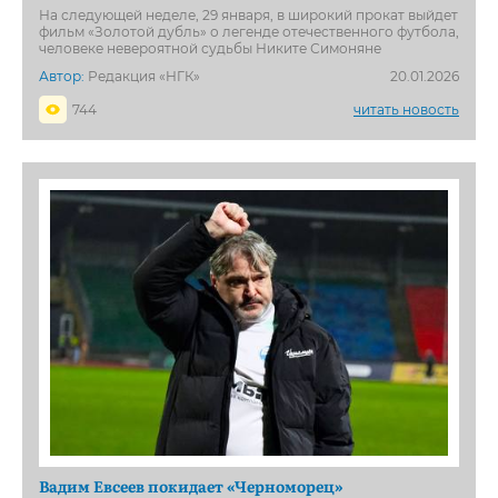
На следующей неделе, 29 января, в широкий прокат выйдет
фильм «Золотой дубль» о легенде отечественного футбола,
человеке невероятной судьбы Никите Симоняне
Автор:
Редакция «НГК»
20.01.2026
744
читать новость
Вадим Евсеев покидает «Черноморец»