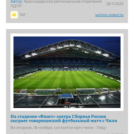
Автор:
Краснодарское региональное отделение
28.11.2025
ЛДПР
747
читать новость
На стадионе «Фишт» завтра Сборная России
сыграет товарищеский футбольный матч с Чили
Во вторник, 18 ноября, состоится матч Чили - Перу