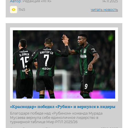
Автор:
Редакция «НГК»
14.11.2025
1145
читать новость
«Краснодар» победил «Рубин» и вернулся в лидеры
Благодаря победе над «Рубином» команда Мурада
Мусаева вернула себе единоличное лидерство в
турнирной таблице Мир РПЛ 2025/26