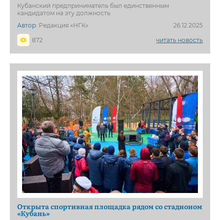
Кубанский предприниматель был единственным
кандидатом на эту должность
Автор:
Редакция «НГК»
26.12.2025
872
читать новость
Открыта спортивная площадка рядом со стадионом
«Кубань»