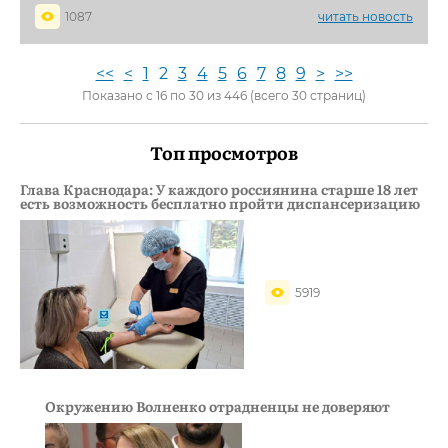
1087
читать новость
<<
<
1
2
3
4
5
6
7
8
9
>
>>
Показано с 16 по 30 из 446 (всего 30 страниц)
Топ просмотров
Глава Краснодара: У каждого россиянина старше 18 лет
есть возможность бесплатно пройти диспансеризацию
5919
Окружению Волненко отрадненцы не доверяют