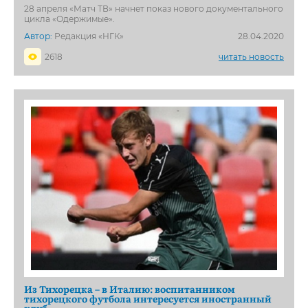
28 апреля «Матч ТВ» начнет показ нового документального
цикла «Одержимые».
Автор:
Редакция «НГК»
28.04.2020
2618
читать новость
Из Тихорецка – в Италию: воспитанником
тихорецкого футбола интересуется иностранный