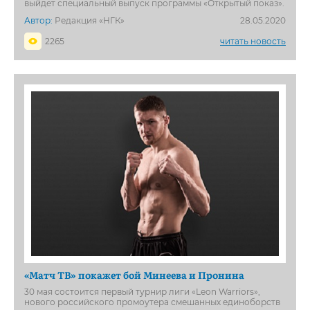
выйдет специальный выпуск программы «Открытый показ».
Автор:
Редакция «НГК»
28.05.2020
2265
читать новость
«Матч ТВ» покажет бой Минеева и Пронина
30 мая состоится первый турнир лиги «Leon Warriors»,
нового российского промоутера смешанных единоборств