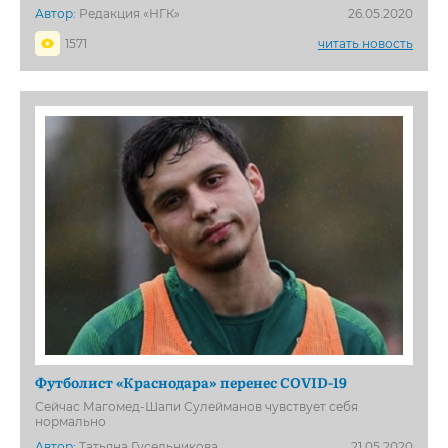
Автор:
Редакция «НГК»
26.05.2020
1571
читать новость
Футболист «Краснодара» перенес COVID-19
Сейчас Магомед-Шапи Сулейманов чувствует себя
нормально
Автор:
Татьяна Гусельникова
21.05.2020