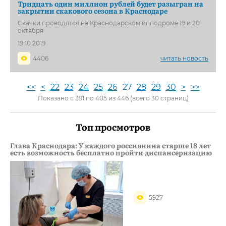
Тридцать один миллион рублей будет разыгран на
закрытии скакового сезона в Краснодаре
Скачки проводятся на Краснодарском ипподроме 19 и 20
октября
19.10.2019
4406
читать новость
<<
<
22
23
24
25
26
27
28
29
30
>
>>
Показано с 391 по 405 из 446 (всего 30 страниц)
Топ просмотров
Глава Краснодара: У каждого россиянина старше 18 лет
есть возможность бесплатно пройти диспансеризацию
5927