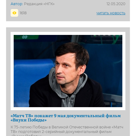
Автор:
Редакция «НГК»
12.05.2020
1618
читать новость
«Матч ТВ» покажет 9 мая документальный фильм
«Внуки Победы»
К 75-летию Победы в Великой Отечественной войне «Матч
ТВ» подготовил 2-серийный документальный фильм