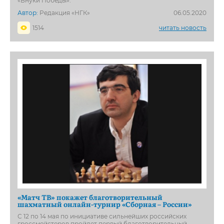
«Внуки Победы».
Автор:
Редакция «НГК»
06.05.2020
1514
читать новость
«Матч ТВ» покажет благотворительный
шахматный онлайн-турнир «Сборная – России»
С 12 по 14 мая по инициативе сильнейших российских
гроссмейстеров пройдет первый благотворительный