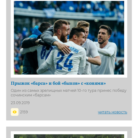
Прыжок «барса» и бой «быков» с «конями»
Один из самых зрелищных матчей 10-го тура принес победу
сочинским «барсам»
23.09.2019
2159
читать новость