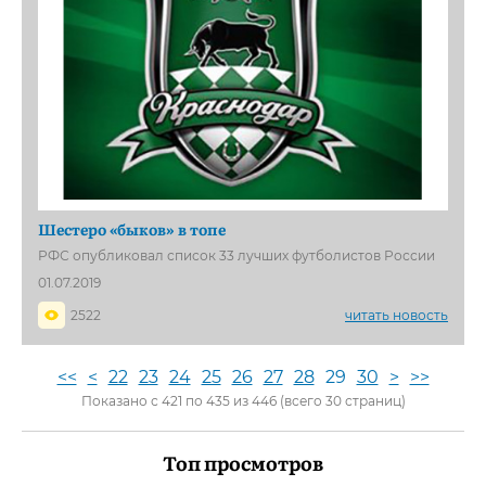
Шестеро «быков» в топе
РФС опубликовал список 33 лучших футболистов России
01.07.2019
2522
читать новость
<<
<
22
23
24
25
26
27
28
29
30
>
>>
Показано с 421 по 435 из 446 (всего 30 страниц)
Топ просмотров