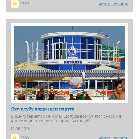
2357
читать новость
Яхт-клубу подрезали паруса
Вице-губернатор Николай Долуда возмутился сносом в
Анапе единственного в городе яхт-клуба
14.08.2019
2369
читать новость