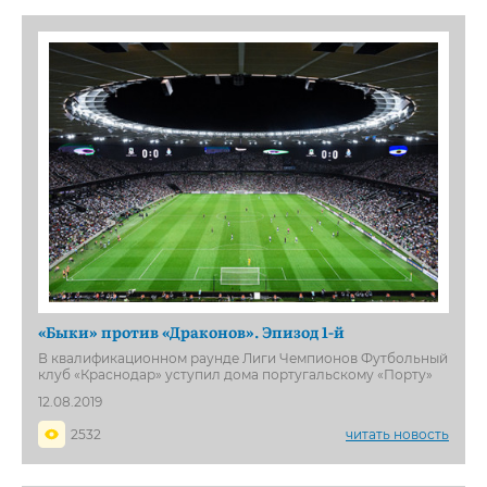
«Быки» против «Драконов». Эпизод 1-й
В квалификационном раунде Лиги Чемпионов Футбольный
клуб «Краснодар» уступил дома португальскому «Порту»
12.08.2019
2532
читать новость