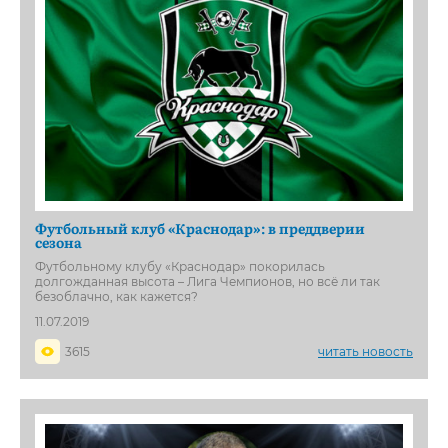
Футбольный клуб «Краснодар»: в преддверии
сезона
Футбольному клубу «Краснодар» покорилась
долгожданная высота – Лига Чемпионов, но всё ли так
безоблачно, как кажется?
11.07.2019
3615
читать новость