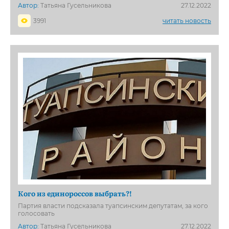
Автор:
Татьяна Гусельникова
27.12.2022
3991
читать новость
Кого из единороссов выбрать?!
Партия власти подсказала туапсинским депутатам, за кого
голосовать
Автор:
Татьяна Гусельникова
27.12.2022