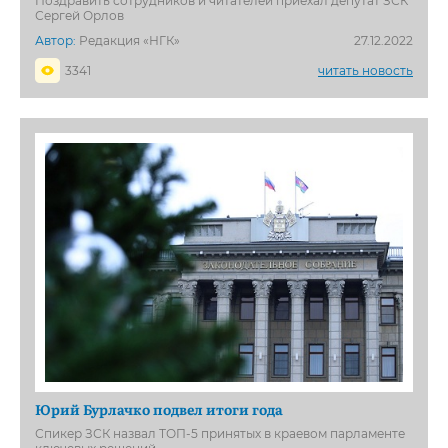
Поздравить сотрудников и читателей приехал депутат ЗСК
Сергей Орлов
Автор:
Редакция «НГК»
27.12.2022
3341
читать новость
Юрий Бурлачко подвел итоги года
Спикер ЗСК назвал ТОП-5 принятых в краевом парламенте