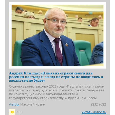
Андрей Клишас: «Никаких ограничений для
россиян на въезд и выезд из страны не вводилось и
вводиться не будет»
О самых важных законах 2022 года «Парламентская газета»
поговорила с председателем Комитета Совета Федерации
по конституционному законодательству и
государственному строительству Андреем Клишасом
Автор:
Николай Козин
22.12.2022
3151
читать новость