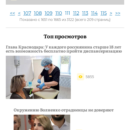
<<
<
107
108
109
110
111
112
113
114
115
>
>>
Показано с 1651 по 1665 из 3122 (всего 209 страниц)
Топ просмотров
Глава Краснодара: У каждого россиянина старше 18 лет
есть возможность бесплатно пройти диспансеризацию
5855
Окружению Волненко отрадненцы не доверяют