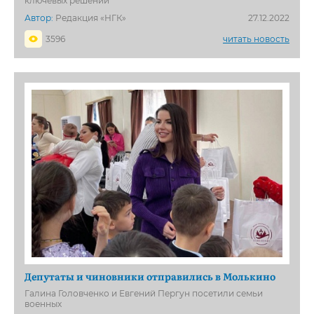
ключевых решений
Автор:
Редакция «НГК»
27.12.2022
3596
читать новость
Депутаты и чиновники отправились в Молькино
Галина Головченко и Евгений Пергун посетили семьи
военных