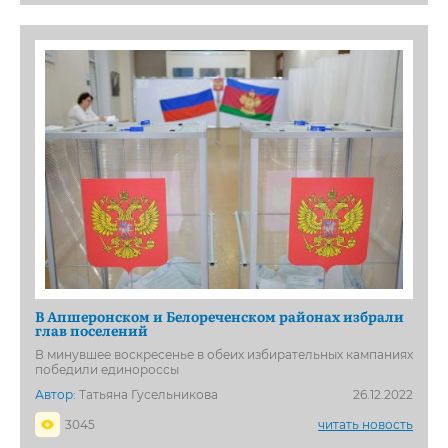
В Апшеронском и Белореченском районах избрали
глав поселений
В минувшее воскресенье в обеих избирательных кампаниях
победили единороссы
Автор:
Татьяна Гусельникова
26.12.2022
3045
читать новость