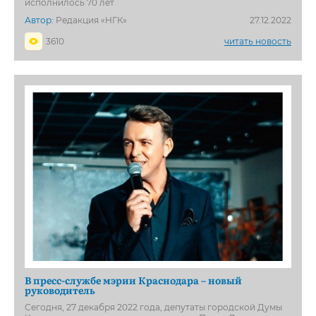
исполнилось 70 лет
Автор:
Редакция «НГК»
27.12.2022
3610
читать новость
В пресс-службе мэрии Краснодара – новый
руководитель
Сегодня, 27 декабря 2022 года, депутаты городской Думы