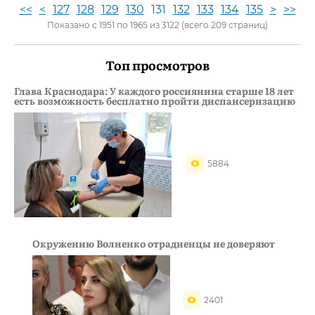
<<
<
127
128
129
130
131
132
133
134
135
>
>>
Показано с 1951 по 1965 из 3122 (всего 209 страниц)
Топ просмотров
Глава Краснодара: У каждого россиянина старше 18 лет
есть возможность бесплатно пройти диспансеризацию
5884
Окружению Волненко отрадненцы не доверяют
2401