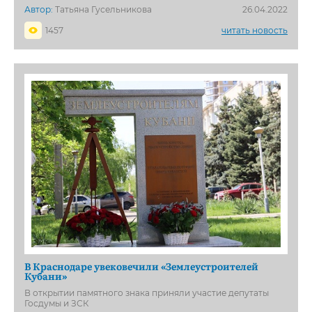
Автор:
Татьяна Гусельникова
26.04.2022
1457
читать новость
В Краснодаре увековечили «Землеустроителей
Кубани»
В открытии памятного знака приняли участие депутаты
Госдумы и ЗСК