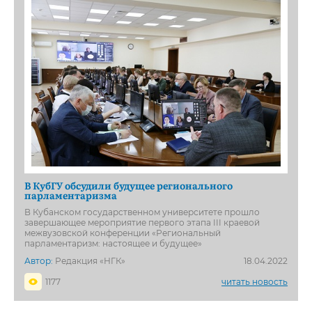
В КубГУ обсудили будущее регионального
парламентаризма
В Кубанском государственном университете прошло
завершающее мероприятие первого этапа III краевой
межвузовской конференции «Региональный
парламентаризм: настоящее и будущее»
Автор:
Редакция «НГК»
18.04.2022
1177
читать новость