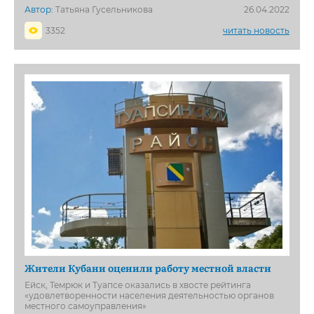
Автор:
Татьяна Гусельникова
26.04.2022
3352
читать новость
Жители Кубани оценили работу местной власти
Ейск, Темрюк и Туапсе оказались в хвосте рейтинга
«удовлетворенности населения деятельностью органов
местного самоуправления»