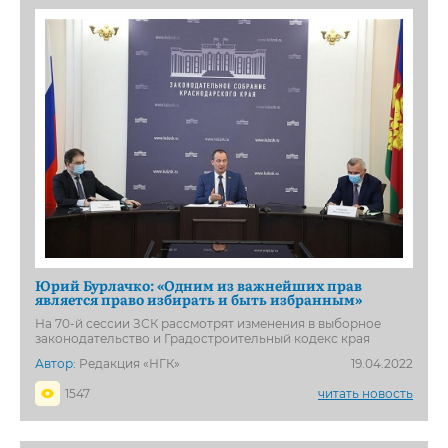
Юрий Бурлачко: «Одним из важнейших прав
является право избирать и быть избранным»
На 70-й сессии ЗСК рассмотрят изменения в выборное
законодательство и Градостроительный кодекс края
Автор:
Редакция «НГК»
19.04.2022
1547
читать новость