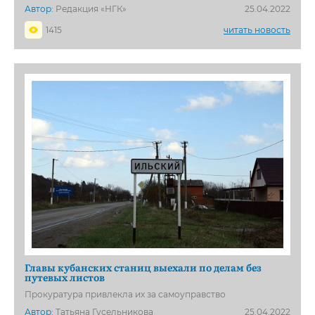
Автор:
Редакция «НГК»
25.04.2022
1415
читать новость
Главы кубанских станиц выехали по делам без
путевых листов
Прокуратура привлекла их за самоуправство
Автор:
Татьяна Гусельникова
25.04.2022