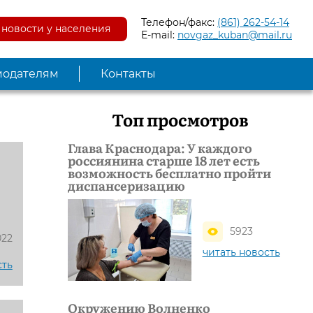
Телефон/факс:
(861) 262-54-14
новости у населения
E-mail:
novgaz_kuban@mail.ru
модателям
Контакты
Топ просмотров
Глава Краснодара: У каждого
россиянина старше 18 лет есть
возможность бесплатно пройти
диспансеризацию
5923
022
читать новость
сть
Окружению Волненко