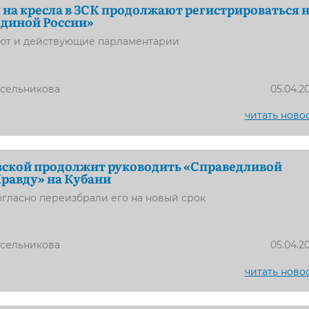
на кресла в ЗСК продолжают регистрироваться 
Единой России»
ют и действующие парламентарии
усельникова
05.04.2
читать ново
вской продолжит руководить «Справедливой
Правду» на Кубани
гласно переизбрали его на новый срок
усельникова
05.04.2
читать ново