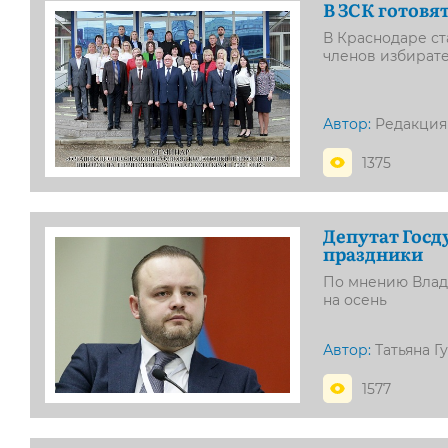
В ЗСК готовя
В Краснодаре с
членов избират
Автор:
Редакция
1375
Депутат Госд
праздники
По мнению Влади
на осень
Автор:
Татьяна Г
1577