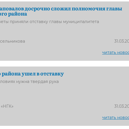
аповалов досрочно сложил полномочия главы
ого района
веты приняли отставку главы муниципалитета
усельникова
31.03.2
читать ново
о района ушел в отставку
словиях нужна твердая рука
 «НГК»
31.03.2
читать ново