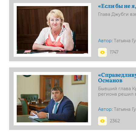
«Если бы не я,
Глава Джубги вз
Автор:
Татьяна Г
1747
«Справедливу
Османов
Бывший глава К
региона решил 
Автор:
Татьяна Г
2362