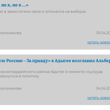
 не я, не я …»
ял в заместители своего оппонента на выборах
усельникова
05.04.2
читать ново
ю Россию – За правду» в Адыгее возглавил Альбе
расногвардейского района Адыгеи и министр соцтруда
вернуться в политику
усельникова
04.04.2
читать ново