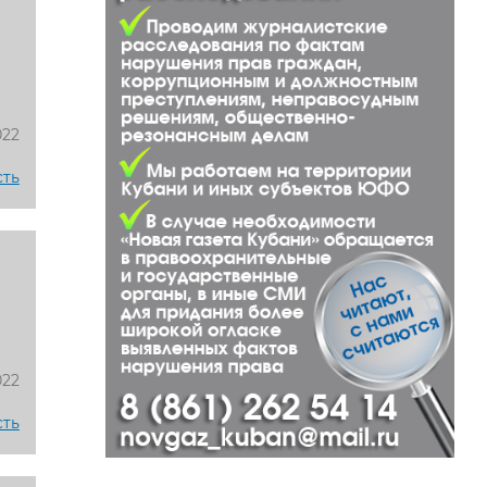
022
сть
ы
022
сть