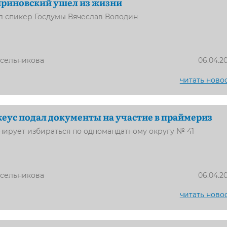
риновский ушел из жизни
л спикер Госдумы Вячеслав Володин
усельникова
06.04.2
читать ново
еус подал документы на участие в праймериз
нирует избираться по одномандатному округу № 41
усельникова
06.04.2
читать ново