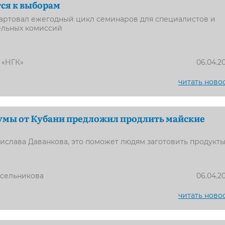
тся к выборам
тартовал ежегодный цикл семинаров для специалистов и
ельных комиссий
 «НГК»
06.04.2
читать ново
умы от Кубани предложил продлить майские
слава Даванкова, это поможет людям заготовить продукт
усельникова
06.04.2
читать ново