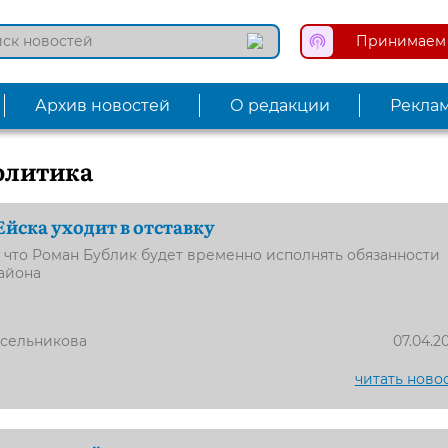
Принимаем 
Архив новостей
О редакции
Рекла
олитика
Ейска уходит в отставку
 что Роман Бублик будет временно исполнять обязанности
айона
усельникова
07.04.2
читать ново