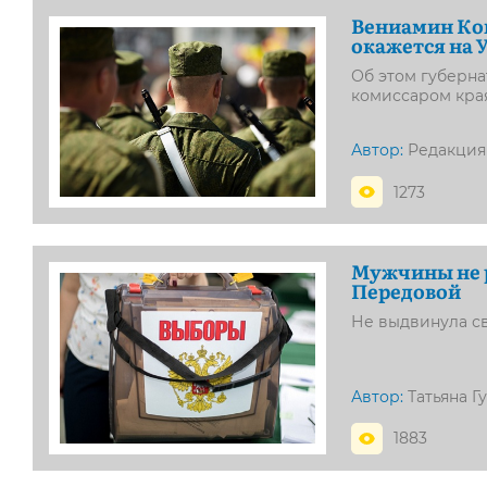
Вениамин Кон
окажется на 
Об этом губерна
комиссаром кра
Автор:
Редакция
1273
Мужчины не р
Передовой
Не выдвинула св
Автор:
Татьяна Г
1883