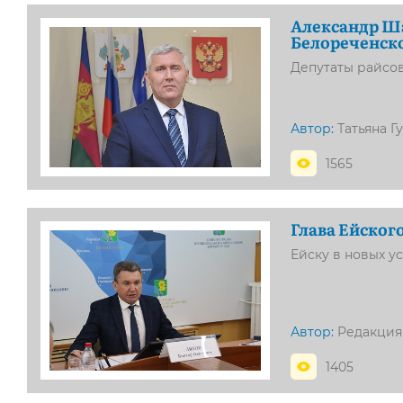
Александр Ш
Белореченск
Депутаты райсо
Автор:
Татьяна Г
1565
Глава Ейског
Ейску в новых у
Автор:
Редакция
1405