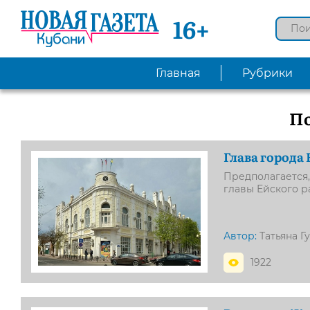
16+
Главная
Рубрики
П
Глава города 
Предполагается,
главы Ейского р
Автор:
Татьяна Г
1922