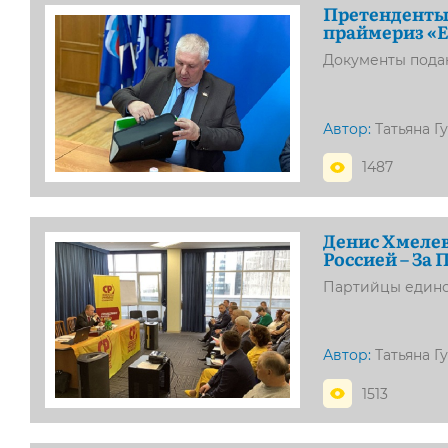
Претенденты 
праймериз «
Документы пода
Автор:
Татьяна Г
1487
Денис Хмеле
Россией – За 
Партийцы едино
Автор:
Татьяна Г
1513