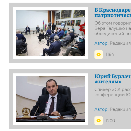
В Краснодаре
патриотичес
Об этом говори
Вера Галушко н
объединений по
Автор:
Редакция
1164
Юрий Бурлачк
жителям»
Спикер ЗСК расс
конференции Юж
Автор:
Редакция
1200