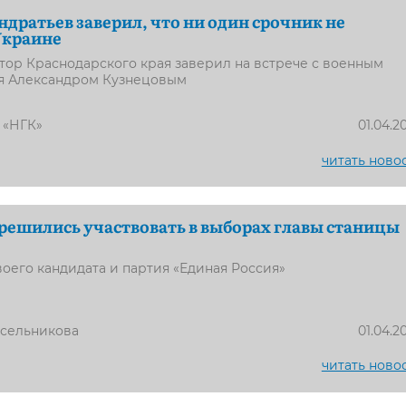
дратьев заверил, что ни один срочник не
Украине
тор Краснодарского края заверил на встрече с военным
я Александром Кузнецовым
 «НГК»
01.04.2
читать ново
ешились участвовать в выборах главы станицы
оего кандидата и партия «Единая Россия»
усельникова
01.04.2
читать ново