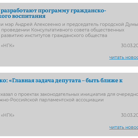
 разработают программу гражданско-
кого воспитания
ли мэр Андрей Алексеенко и председатель городской Дум
а проведении Консультативного совета общественных
 развитию институтов гражданского общества
 «НГК»
30.03.2
читать ново
о: «Главная задача депутата – быть ближе к
казал о проектах законодательных инициатив для очередн
но-Российской парламентской ассоциации
 «НГК»
30.03.2
читать ново