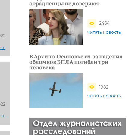
отрадненцы не доверяют
2464
читать новость
022
сть
В Архипо-Осиповке из-за падения
обломков БПЛА погибли три
человека
1982
читать новость
022
сть