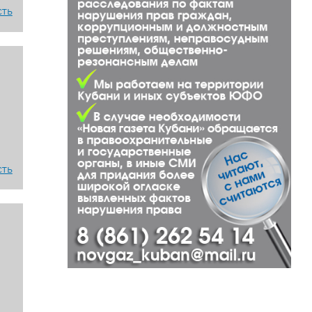
сть
сть