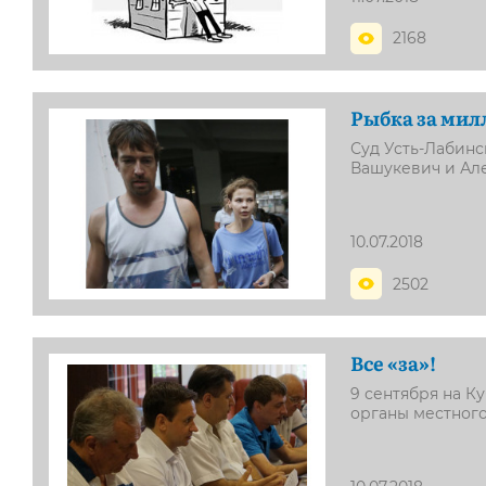
2168
Рыбка за мил
Суд Усть-Лабинс
Вашукевич и Ал
10.07.2018
2502
Все «за»!
9 сентября на К
органы местног