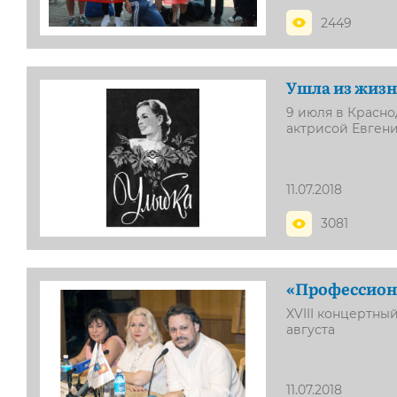
2449
Ушла из жизн
9 июля в Красн
актрисой Евген
11.07.2018
3081
«Профессиона
XVIII концертны
августа
11.07.2018