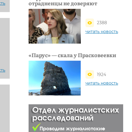
отрадненцы не доверяют
сть
2388
читать новость
«Парус» — скала у Прасковеевки
сть
1924
читать новость