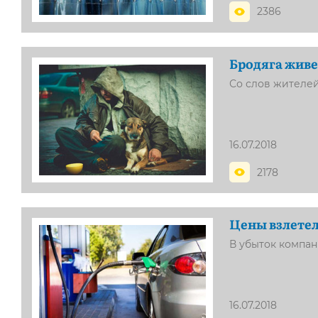
2386
Бродяга живе
Со слов жителей
16.07.2018
2178
Цены взлете
В убыток компан
16.07.2018