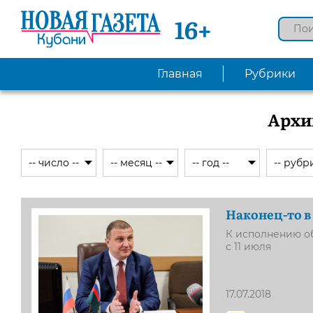
16+
Главная
Рубрики
Архи
Наконец-то в
К исполнению о
с 11 июля
17.07.2018