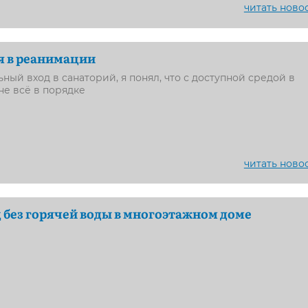
читать ново
я в реанимации
ный вход в санаторий, я понял, что с доступной средой в
не всё в порядке
читать ново
 без горячей воды в многоэтажном доме