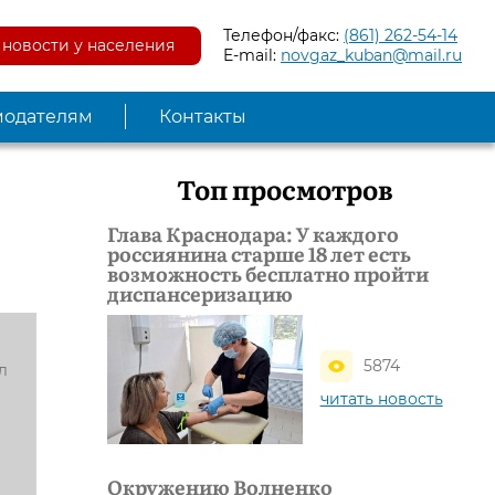
Телефон/факс:
(861) 262-54-14
новости у населения
E-mail:
novgaz_kuban@mail.ru
модателям
Контакты
Топ просмотров
Глава Краснодара: У каждого
россиянина старше 18 лет есть
возможность бесплатно пройти
диспансеризацию
5874
л
читать новость
Окружению Волненко