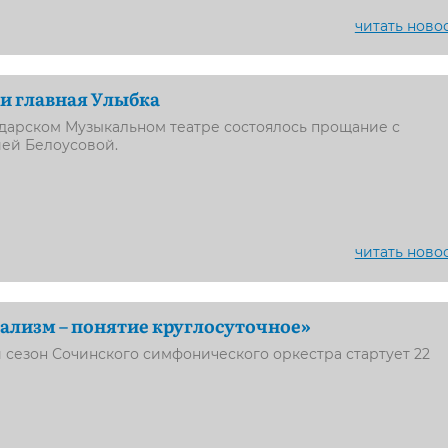
читать ново
и главная Улыбка
одарском Музыкальном театре состоялось прощание с
ией Белоусовой.
читать ново
лизм – понятие круглосуточное»
й сезон Сочинского симфонического оркестра стартует 22