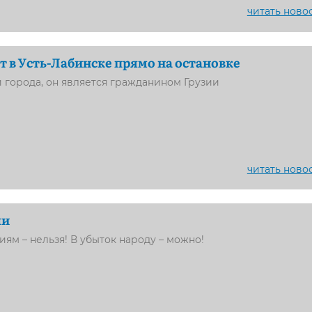
читать ново
т в Усть-Лабинске прямо на остановке
 города, он является гражданином Грузии
читать ново
ли
иям – нельзя! В убыток народу – можно!