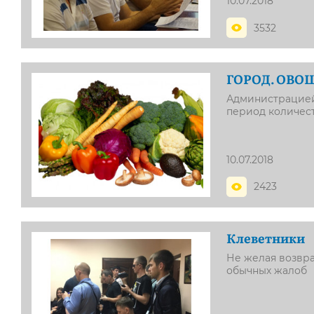
10.07.2018
3532
ГОРОД. ОВО
Администрацией
период количес
10.07.2018
2423
Клеветники
Не желая возвра
обычных жалоб