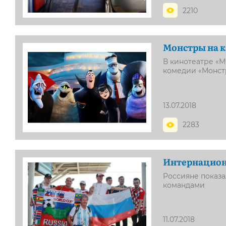
2210
Монстры на 
В кинотеатре «
комедии «Монстр
13.07.2018
2283
Интернацион
Россияне показа
командами
11.07.2018