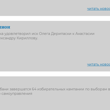
читать ново
лион
ка удовлетворил иск Олега Дерипаски к Анастасии
ександру Кириллову.
читать ново
убани завершатся 64 избирательных кампании по выборам 
о самоуправления