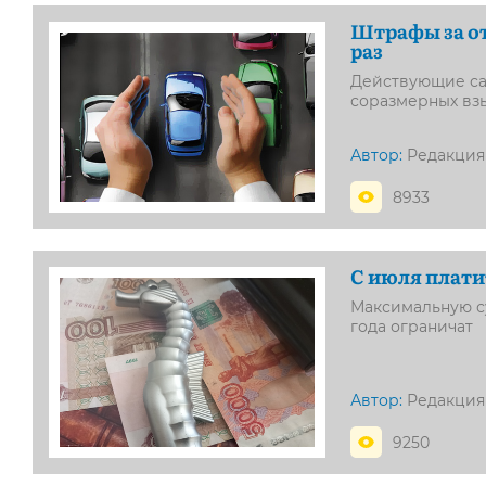
Штрафы за от
раз
Действующие сан
соразмерных вз
Автор:
Редакция
8933
С июля плати
Максимальную с
года ограничат
Автор:
Редакция
9250