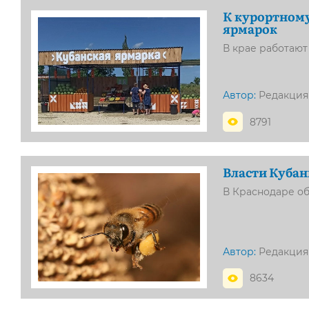
К курортному
ярмарок
В крае работают
Автор:
Редакция
8791
Власти Кубан
В Краснодаре о
Автор:
Редакция
8634