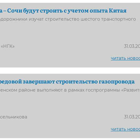
а – Сочи будут строить с учетом опыта Китая
одорожники изучат строительство шестого транспортного
 «НГК»
31.03.2
читать ново
редовой завершают строительство газопровода
ненском районе выполняют в рамках госпрограммы «Разви
усельникова
31.03.2
читать ново