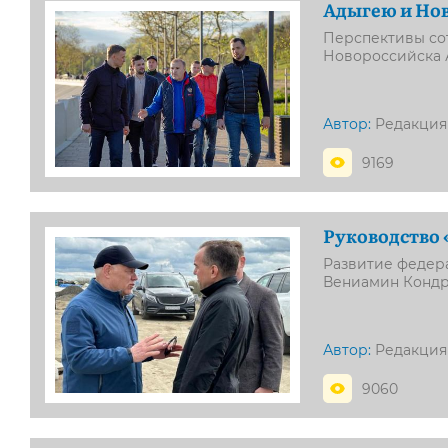
Адыгею и Нов
Перспективы со
Новороссийска 
Автор:
Редакция
9169
Руководство 
Развитие федер
Вениамин Кондр
Автор:
Редакция
9060