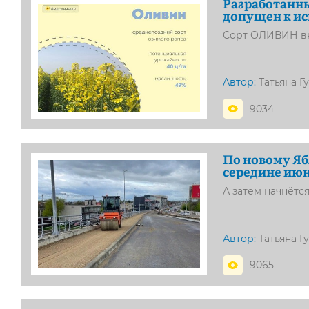
Разработанны
допущен к ис
Сорт ОЛИВИН вн
Автор:
Татьяна Г
9034
По новому Яб
середине ию
А затем начнётс
Автор:
Татьяна Г
9065