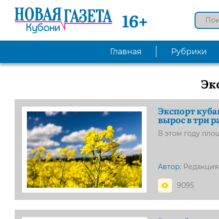
16+
Главная
Рубрики
Эк
Экспорт куба
вырос в три р
В этом году пло
Автор:
Редакция
9095