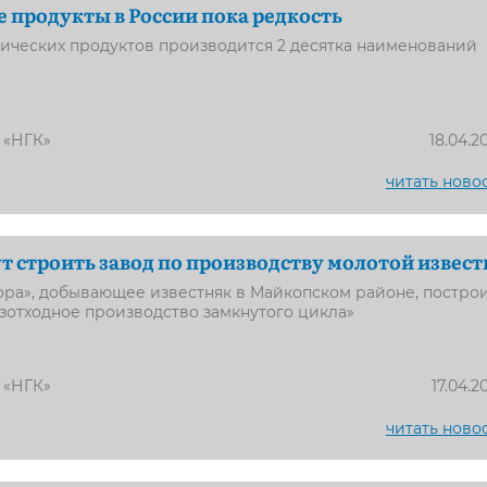
 продукты в России пока редкость
ических продуктов производится 2 десятка наименований
 «НГК»
18.04.2
читать ново
ут строить завод по производству молотой извест
ра», добывающее известняк в Майкопском районе, постро
зотходное производство замкнутого цикла»
 «НГК»
17.04.2
читать ново