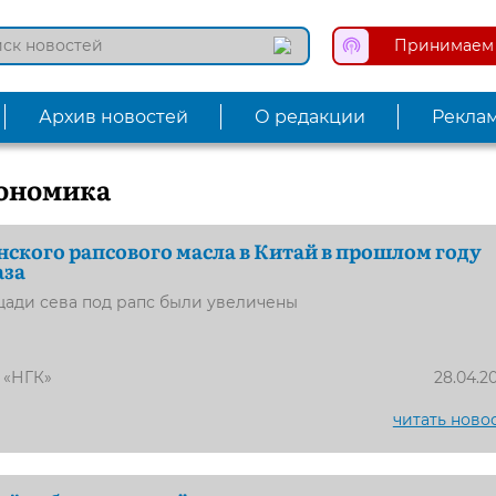
Принимаем 
Архив новостей
О редакции
Рекла
ономика
нского рапсового масла в Китай в прошлом году
аза
щади сева под рапс были увеличены
 «НГК»
28.04.2
читать ново