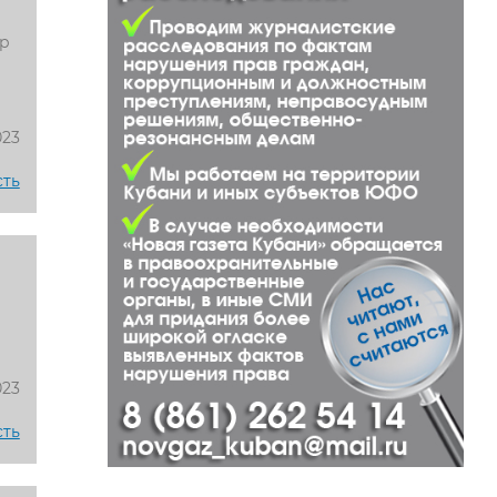
эр
023
сть
023
сть