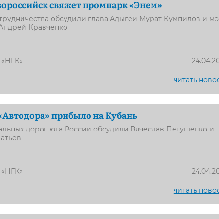
ороссийск свяжет промпарк «Энем»
трудничества обсудили глава Адыгеи Мурат Кумпилов и м
Андрей Кравченко
 «НГК»
24.04.2
читать ново
«Автодора» прибыло на Кубань
альных дорог юга России обсудили Вячеслав Петушенко и
атьев
 «НГК»
24.04.2
читать ново