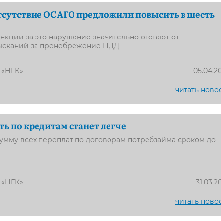
сутствие ОСАГО предложили повысить в шесть
кции за это нарушение значительно отстают от
ысканий за пренебрежение ПДД
 «НГК»
05.04.2
читать ново
ть по кредитам станет легче
умму всех переплат по договорам потребзайма сроком до
 «НГК»
31.03.2
читать ново