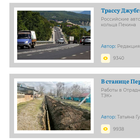
Трассу Джубг
Российские авт
кольца Пекина
Автор:
Редакция
9340
В станице Пе
Работы в Отрад
ТЭК»
Автор:
Татьяна Г
9938