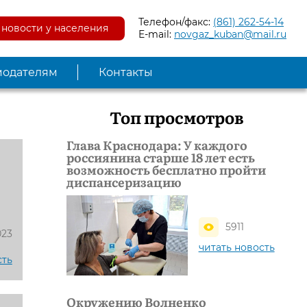
Телефон/факс:
(861) 262-54-14
новости у населения
E-mail:
novgaz_kuban@mail.ru
модателям
Контакты
Топ просмотров
Глава Краснодара: У каждого
россиянина старше 18 лет есть
возможность бесплатно пройти
диспансеризацию
5911
023
читать новость
сть
Окружению Волненко