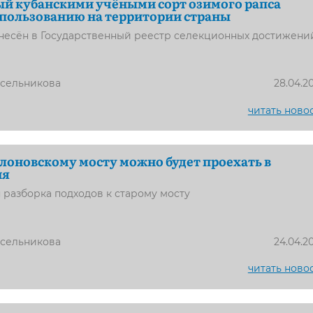
й кубанскими учёными сорт озимого рапса
пользованию на территории страны
есён в Государственный реестр селекционных достижени
усельникова
28.04.2
читать ново
лоновскому мосту можно будет проехать в
ня
я разборка подходов к старому мосту
усельникова
24.04.2
читать ново