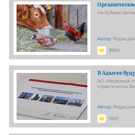
Органические
На Кубани орган
Автор:
Редакция
8884
В Адыгее буд
АО «Медвежья го
«практически бе
Автор:
Редакция
9167