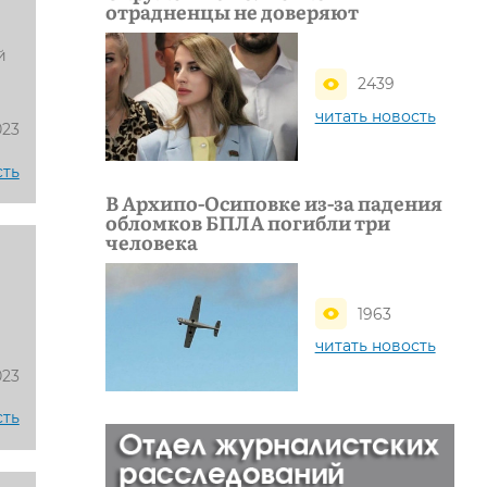
отрадненцы не доверяют
й
2439
читать новость
023
сть
В Архипо-Осиповке из-за падения
обломков БПЛА погибли три
человека
1963
читать новость
023
сть