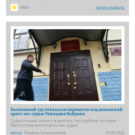
4900
читать новость
Басманный суд отказался перевести под домашний
арест экс-судью Геннадия Байрака
Судья отказал также и в залоге в 1 млн рублей, который
была готова внести дочь экс-судьи
Автор:
Татьяна Гусельникова
31.03.2022