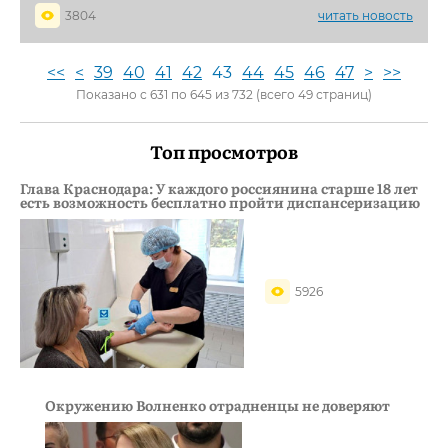
3804
читать новость
<<
<
39
40
41
42
43
44
45
46
47
>
>>
Показано с 631 по 645 из 732 (всего 49 страниц)
Топ просмотров
Глава Краснодара: У каждого россиянина старше 18 лет
есть возможность бесплатно пройти диспансеризацию
5926
Окружению Волненко отрадненцы не доверяют