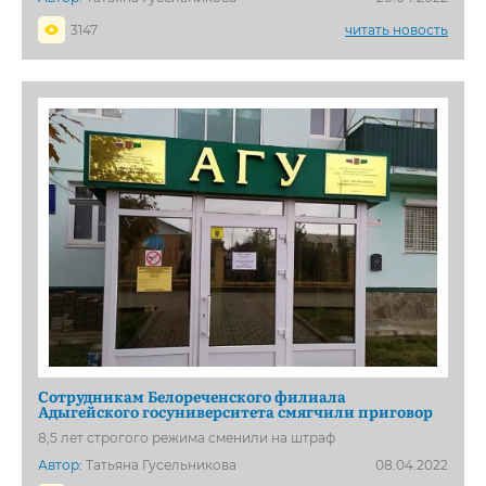
3147
читать новость
Сотрудникам Белореченского филиала
Адыгейского госуниверситета смягчили приговор
8,5 лет строгого режима сменили на штраф
Автор:
Татьяна Гусельникова
08.04.2022