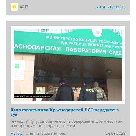
4818
читать новость
Дело начальника Краснодарской ЛСЭ передают в
суд
Геннадий Кутузов обвиняется в совершении должностных
и коррупционного преступлений
Автор:
Татьяна Гусельникова
24.03.2022