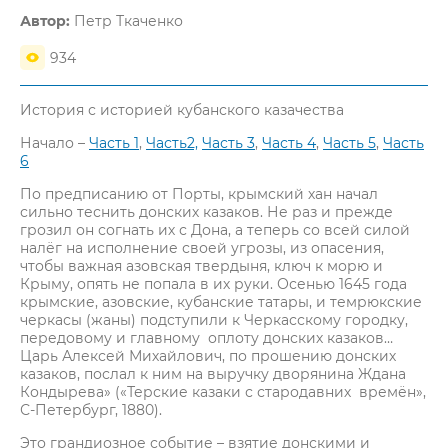
Автор:
Петр Ткаченко
934
История с историей кубанского казачества
Начало –
Часть 1
,
Часть2,
Часть 3
,
Часть 4
,
Часть 5
,
Часть
6
По предписанию от Порты, крымский хан начал
сильно теснить донских казаков. Не раз и прежде
грозил он согнать их с Дона, а теперь со всей силой
налёг на исполнение своей угрозы, из опасения,
чтобы важная азовская твердыня, ключ к морю и
Крыму, опять не попала в их руки. Осенью 1645 года
крымские, азовские, кубанские татары, и темрюкские
черкасы (жаны) подступили к Черкасскому городку,
передовому и главному оплоту донских казаков…
Царь Алексей Михайлович, по прошению донских
казаков, послал к ним на выручку дворянина Ждана
Кондырева» («Терские казаки с стародавних времён»,
С-Петербург, 1880).
Это грандиозное событие – взятие донскими и