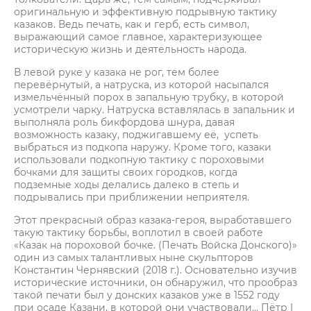
оригинальную и эффективную подрывную тактику
казаков. Ведь печать, как и герб, есть символ,
выражающий самое главное, характеризующее
историческую жизнь и деятельность народа.
В левой руке у казака не рог, тем более
перевёрнутый, а натруска, из которой насыпался
измельчённый порох в запальную трубку, в которой
усмотрели чарку. Натруска вставлялась в запальник и
выполняла роль бикфордова шнура, давая
возможность казаку, поджигавшему её, успеть
выбраться из подкопа наружу. Кроме того, казаки
использовали подкопную тактику с пороховыми
бочками для защиты своих городков, когда
подземные ходы делались далеко в степь и
подрывались при приближении неприятеля.
Этот прекрасный образ казака-героя, выработавшего
такую тактику борьбы, воплотил в своей работе
«Казак на пороховой бочке. (Печать Войска Донского)»
один из самых талантливых ныне скульпторов
Константин Чернявский (2018 г.). Основательно изучив
исторические источники, он обнаружил, что прообраз
такой печати был у донских казаков уже в 1552 году
при осаде Казани, в которой они участвовали… Пётр I