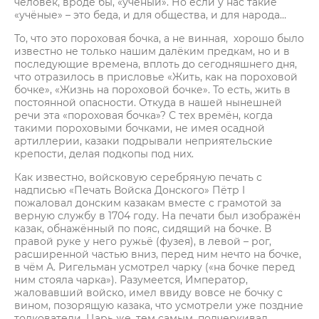
человек, вроде бы, «учёный». Но если у нас такие
«учёные» – это беда, и для общества, и для народа…
То, что это пороховая бочка, а не винная, хорошо было
известно не только нашим далёким предкам, но и в
последующие времена, вплоть до сегодняшнего дня,
что отразилось в присловье «Жить, как на пороховой
бочке», «Жизнь на пороховой бочке». То есть, жить в
постоянной опасности. Откуда в нашей нынешней
речи эта «пороховая бочка»? С тех времён, когда
такими пороховыми бочками, не имея осадной
артиллерии, казаки подрывали неприятельские
крепости, делая подкопы под них.
Как известно, войсковую серебряную печать с
надписью «Печать Войска Донского» Пётр I
пожаловал донским казакам вместе с грамотой за
верную службу в 1704 году. На печати был изображён
казак, обнажённый по пояс, сидящий на бочке. В
правой руке у него ружьё (фузея), в левой – рог,
расширенной частью вниз, перед ним нечто на бочке,
в чём А. Ригельман усмотрел чарку («на бочке перед
ним стояла чарка»). Разумеется, Император,
жаловавший войско, имел ввиду вовсе не бочку с
вином, позорящую казака, что усмотрели уже поздние
толкователи. Царь же, тем самым, подчеркивал