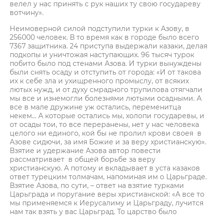
велел у нас принять с рук наших ту свою государеву
вотчину».
Неимоверной силой подступили турки к Азову, в
256000 человек. В то время как в городе было всего
7367 защитника. 24 приступа выдержали казаки, делая
подкопы и уничтожая наступающих. 96 тысяч турок
побито было под стенами Азова. И турки вынуждены
были снять осаду и отступить от города: «И от такова
их к себе зла и ухищренного промыслу, от всяких
лютых нужд, и от духу смрадного трупилова отягчали
мы все и изнемогли болезнями лютыми осадными. А
все в мале дружине уж остались, переменитца
некем… А которые остались мы, холопи государевы, и
от осады тои, то все переранены, нет у нас человека
целого ни единого, кой бы не пролил крови своея в
Азове сидючи, за имя Божие и за веру христианскую».
Взятие и удержание Азова автор повести
рассматривает в общей борьбе за веру
христианскую. А потому и вкладывает в уста казаков
ответ турецким толмачам, напоминая им о Царьграде.
Взятие Азова, по сути, – ответ на взятие турками
Царьграда и поругание веры христианской: «А все то
мы применяемся к Иерусалиму и Царьграду, лучится
нам так взять у вас Царьград. То царство было