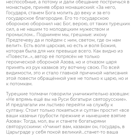
неспособные, а потому и дали обещание постричься в
монастыре, приняв образ монашеский: «За него,
Государя, станем Бога молить до веку и за его
государское благородие. Его то государскою
обороною оборонил нас Бог, верою, от таких турецких
сил, а не нашим то молодецким мужеством и
промыслом… Поднимем мы, грешные: икону
Предтечеву да и пойдем с ним, светом, где он нам
велит». Есть воля царская, но есть и воля Божия,
которая была для них превыше всего. Как видно из
«Повести…», автор её потрясён не только
героической обороной Азова, но и отказом царя
принять из рук казаков эту вотчину свою. По всей
видимости, это и стало главной причиной написания
этой повести обращённой уже не только к царю, но и
к потомкам.
Турецкие толмачи говорили уничижительно азовцам:
«Не впрямь ещё вы на Руси богатыри святорусские».
И предлагали им льстиво перейти на службу к
султану. Стоит только покаяться и султан простит «все
ваши казачьи грубости прежние и нынешнее взятие
Азова»: Тогда, мол, вы и станете богатырями
святорусскими: «Учинит вам, казакам он, государь, в
Царьграде у себя покой великий…станет-то ваша