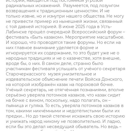
истории, находится под постоянной угрозой
радикальных искажений. Разумеется, под лозунгом
возвращения к традиционным ценностям. И не
только извне, но и изнутри нашего общества. Не могу
не привести пример из нынешней жизни, связанный
с той давней историей. В июне 2025 года в Усть-
Лабинске прошёл очередной Всероссийский форум –
фестиваль «Быть казаком». Мероприятие масштабное.
И хорошо, что проводятся такие форумы. Но если на
них главное внимание уделяется форме и
игнорируется их содержание, то это будет уже не о
народных традициях и не о казачестве, хотя внешне,
вроде бы, о них. В самом деле, странно было
участникам фестиваля услышать от учёного секретаря
Старочеркасского музея унизительное и
издевательское объяснение печати Войска Донского,
на которой изображён казак на пороховой бочке.
Учёный секретарь, не отягчённая познаниями, вполне
серьёзно уверяла потомков казаков, что казак сидит
на бочке с вином, поскольку, надо полагать, он –
пьяница и гуляка. То есть, уверяла потомков казаков в
том, какими никчёмными и недотёпистыми были их
предки… Но до такой степени искажать свою историю
и унижать народ никому не позволительно. И ладно,
если бы это делал несведущий обыватель. Но ведь –