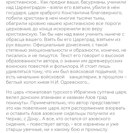
христианское… Как предки ваши, басурманы, учинили
над Царемградом – взяли его взятьем, убили в нём
государя, царя храброго Константина благоверного,
побили христиан в нем многие тысячи тьмы,
обагрили кровию нашею христианскою все пороги
церковныя, до конца искоренили всю веру
христианскую. Так бы нам над вами учинить нынече с
обрасца вашего. Взять бы его Цареград, взятьем из
рук ваших». Официальные донесения, с такой
степенью эмоциональности и образности, конечно, не
писались и не пишутся. Текст его говорит о высокой
образованности автора, о знании им древнерусских
воинских повестей и фольклора. И стоит лишь
удивляться тому, что им был войсковой подьячий, то
есть начальник войсковой канцелярии, в прошлом –
беглый холоп князя Н.И. Одоевского…
Но царь «пожаловал турского Ибрагима султана царя,
велел донским атаманам и казакам Азов град
покинуть». Примечательно, что автор представляет
это как повеление царя, хотя распоряжение взорвать
и оставить Азов азовские сидельцы получили из
Черкас, с Дону… А все, кто остался от азовского
сидения, – повествует автор, – все изранены и уже
старцы увечные, ни к какому бою и промыслу