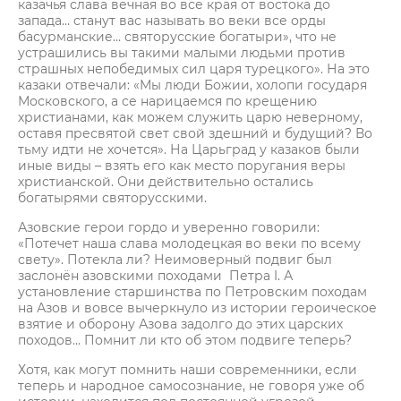
казачья слава вечная во все края от востока до
запада… станут вас называть во веки все орды
басурманские… святорусские богатыри», что не
устрашились вы такими малыми людьми против
страшных непобедимых сил царя турецкого». На это
казаки отвечали: «Мы люди Божии, холопи государя
Московского, а се нарицаемся по крещению
христианами, как можем служить царю неверному,
оставя пресвятой свет свой здешний и будущий? Во
тьму идти не хочется». На Царьград у казаков были
иные виды – взять его как место поругания веры
христианской. Они действительно остались
богатырями святорусскими.
Азовские герои гордо и уверенно говорили:
«Потечет наша слава молодецкая во веки по всему
свету». Потекла ли? Неимоверный подвиг был
заслонён азовскими походами Петра I. А
установление старшинства по Петровским походам
на Азов и вовсе вычеркнуло из истории героическое
взятие и оборону Азова задолго до этих царских
походов… Помнит ли кто об этом подвиге теперь?
Хотя, как могут помнить наши современники, если
теперь и народное самосознание, не говоря уже об