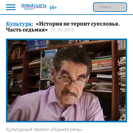
16+
Культура:
«История не терпит суесловья.
Часть седьмая»
24.09.2025
Культурный проект «Родная речь»