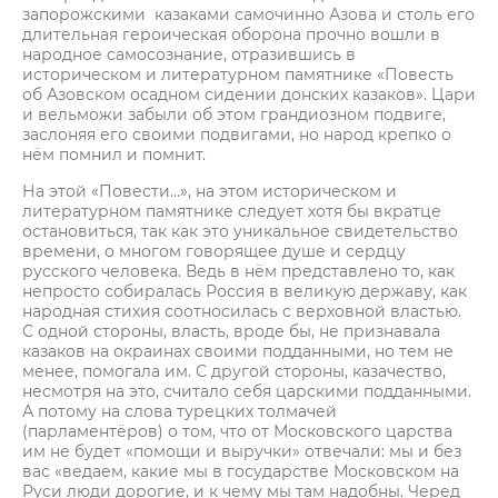
запорожскими казаками самочинно Азова и столь его
длительная героическая оборона прочно вошли в
народное самосознание, отразившись в
историческом и литературном памятнике «Повесть
об Азовском осадном сидении донских казаков». Цари
и вельможи забыли об этом грандиозном подвиге,
заслоняя его своими подвигами, но народ крепко о
нём помнил и помнит.
На этой «Повести…», на этом историческом и
литературном памятнике следует хотя бы вкратце
остановиться, так как это уникальное свидетельство
времени, о многом говорящее душе и сердцу
русского человека. Ведь в нём представлено то, как
непросто собиралась Россия в великую державу, как
народная стихия соотносилась с верховной властью.
С одной стороны, власть, вроде бы, не признавала
казаков на окраинах своими подданными, но тем не
менее, помогала им. С другой стороны, казачество,
несмотря на это, считало себя царскими подданными.
А потому на слова турецких толмачей
(парламентёров) о том, что от Московского царства
им не будет «помощи и выручки» отвечали: мы и без
вас «ведаем, какие мы в государстве Московском на
Руси люди дорогие, и к чему мы там надобны. Черед