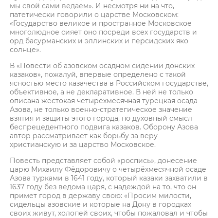
мы свой сами ведаем». И несмотря ни на что,
патетически говорили о царстве Московском:
«Государство великое и пространное Московское
многолюдное сияет оно посреди всех государств и
орд басурманских и эллинских и персидских яко
солнце».
В «Повести об азовском осадном сидении донских
казаков», пожалуй, впервые определено с такой
ясностью место казачества в Российском государстве,
объективное, а не декларативное. В ней не только
описана жестокая четырёхмесячная турецкая осада
Азова, не только военно-стратегическое значение
взятия и защиты этого города, но духовный смысл
беспрецедентного подвига казаков. Оборону Азова
автор рассматривает как борьбу за веру
христианскую и за царство Московское.
Повесть представляет собой «роспись», донесение
царю Михаилу Фёдоровичу о четырёхмесячной осаде
Азова турками в 1641 году, который казаки захватили в
1637 году без ведома царя, с надеждой на то, что он
примет город в державу свою: «Просим милости,
сидельцы азовские и которые на Дону в городках
своих живут, холопей своих, чтобы пожаловал и чтобы