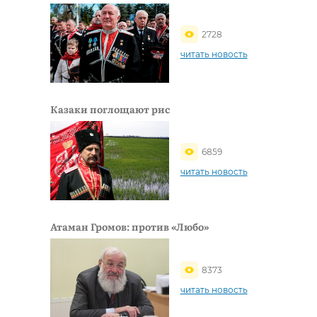
2728
читать новость
Казаки поглощают рис
6859
читать новость
Атаман Громов: против «Любо»
8373
читать новость