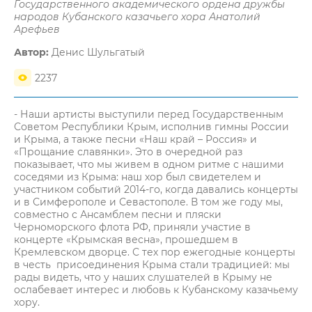
Государственного академического ордена дружбы
народов Кубанского казачьего хора Анатолий
Арефьев
Автор:
Денис Шульгатый
2237
- Наши артисты выступили перед Государственным
Советом Республики Крым, исполнив гимны России
и Крыма, а также песни «Наш край – Россия» и
«Прощание славянки». Это в очередной раз
показывает, что мы живем в одном ритме с нашими
соседями из Крыма: наш хор был свидетелем и
участником событий 2014-го, когда давались концерты
и в Симферополе и Севастополе. В том же году мы,
совместно с Ансамблем песни и пляски
Черноморского флота РФ, приняли участие в
концерте «Крымская весна», прошедшем в
Кремлевском дворце. С тех пор ежегодные концерты
в честь присоединения Крыма стали традицией: мы
рады видеть, что у наших слушателей в Крыму не
ослабевает интерес и любовь к Кубанскому казачьему
хору.