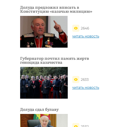
Долуда предложил вписать в
Конституцию «казачью милицию»
2646
читать новость
Губернатор почтил память жертв
геноцида казачества
2633
читать новость
Долуда сдал булаву
2532