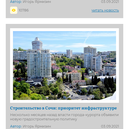
Автор:
Игорь Ярмизин
03.09.2021
10786
читать новость
Строительство в Сочи: приоритет инфраструктуре
Несколько месяцев назад власти города-курорта объявили
новую градостроительную политику
Автор:
Игорь Ярмизин
03.09.2021