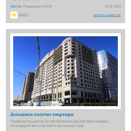
Автор:
Редакция «НГК»
14.12.2021
8882
читать новость
Дольщики получат квартиры
Права дольщиков 20 проблемных домов Краснодара
планируют восстановить до конца года