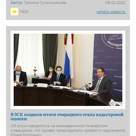
Автор:
Татьяна Гусельникова
08.02.2022
7629
читать новость
В ЗСК подвели итоги очередного этапа кадастровой
оценки
Об этом говорилось на еженедельном планёрном
совещании, что провёл председатель краевого парламента
Юрий Бурлачко