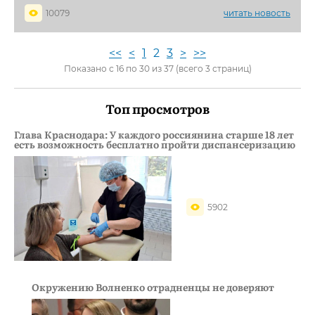
10079
читать новость
<<
<
1
2
3
>
>>
Показано с 16 по 30 из 37 (всего 3 страниц)
Топ просмотров
Глава Краснодара: У каждого россиянина старше 18 лет
есть возможность бесплатно пройти диспансеризацию
5902
Окружению Волненко отрадненцы не доверяют