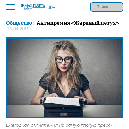
16+
Общество:
Антипремия «Жареный петух»
15.04.2019
Ежегодная антипремия на самую плохую пресс-