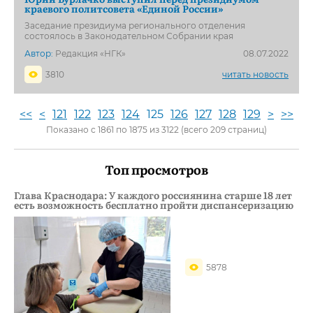
краевого политсовета «Единой России»
Заседание президиума регионального отделения
состоялось в Законодательном Собрании края
Автор:
Редакция «НГК»
08.07.2022
3810
читать новость
<<
<
121
122
123
124
125
126
127
128
129
>
>>
Показано с 1861 по 1875 из 3122 (всего 209 страниц)
Топ просмотров
Глава Краснодара: У каждого россиянина старше 18 лет
есть возможность бесплатно пройти диспансеризацию
5878