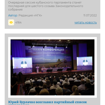
Очередная сессия кубанского парламента станет
последней для шестого созыва Законодательного
собрания
Автор:
Редакция «НГК»
11.07.2022
4164
читать новость
Юрий Бурлачко возглавил партийный список
единороссов