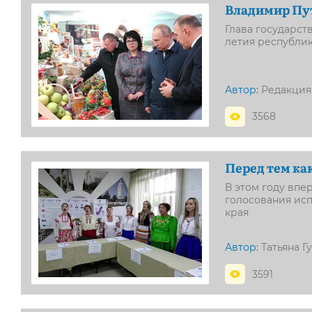
Владимир Пут
Глава государст
летия республи
Автор:
Редакция
3568
Перед тем ка
В этом году впе
голосования ис
края
Автор:
Татьяна Г
3591