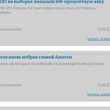
ЗО на выборах показали 100-процентную явку
УФСИН России по Краснодарскому краю состоялись
выборы
усельникова
12.09.2
читать ново
ов вновь избран главой Адыгеи
срок, на который он избирается руководителем региона
усельникова
12.09.2
читать ново