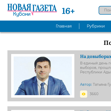
16+
Главная
Рубрики
П
На довыборах
В единый день г
выборов, прошли
Республики Ады
Автор:
Татьяна Г
3660