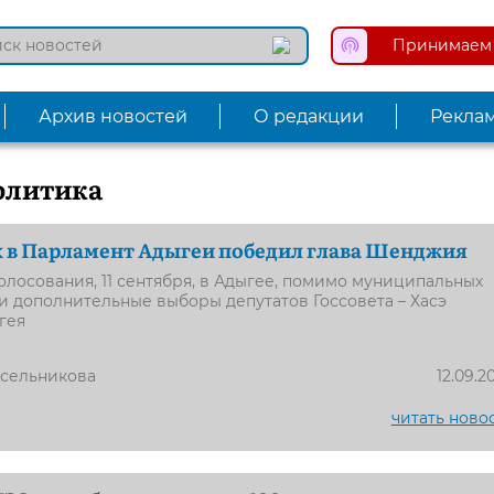
Принимаем 
Архив новостей
О редакции
Рекла
олитика
 в Парламент Адыгеи победил глава Шенджия
олосования, 11 сентября, в Адыгее, помимо муниципальных
 дополнительные выборы депутатов Госсовета – Хасэ
гея
усельникова
12.09.2
читать ново