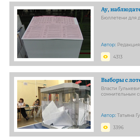
Ау, наблюдат
Бюллетени для 
Автор:
Редакция
4313
Выборы с лот
Власти Гулькеви
сомнительным с
Автор:
Татьяна Г
3396