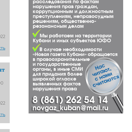
022
сть
ят
90
022
сть