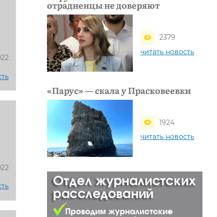
отрадненцы не доверяют
2379
читать новость
022
сть
«Парус» — скала у Прасковеевки
1924
читать новость
022
сть