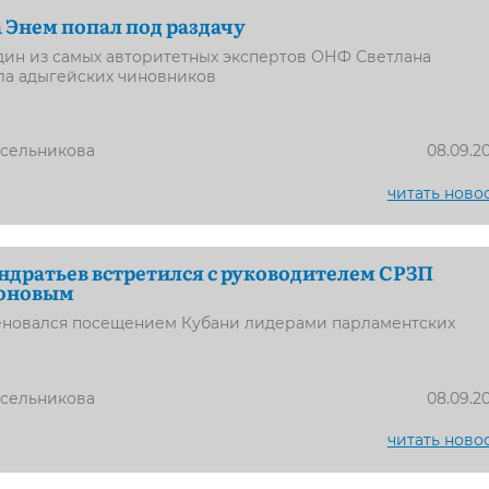
а Энем попал под раздачу
один из самых авторитетных экспертов ОНФ Светлана
ла адыгейских чиновников
усельникова
08.09.2
читать ново
дратьев встретился с руководителем СРЗП
оновым
еновался посещением Кубани лидерами парламентских
усельникова
08.09.2
читать ново