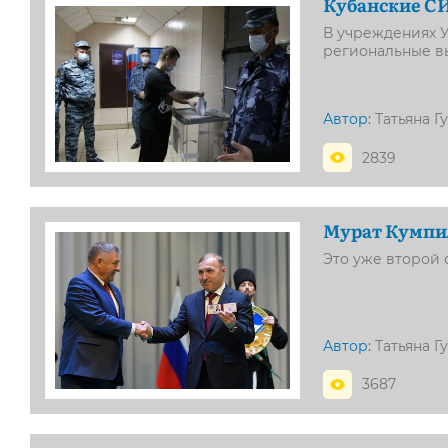
Кубанские СИ
В учреждениях 
региональные 
Автор:
Татьяна Г
2839
Мурат Кумпил
Это уже второй 
Автор:
Татьяна Г
3687