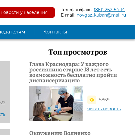
Телефон/факс:
(861) 262-54-14
новости у населения
E-mail:
novgaz_kuban@mail.ru
модателям
Контакты
Топ просмотров
Глава Краснодара: У каждого
россиянина старше 18 лет есть
возможность бесплатно пройти
диспансеризацию
5869
022
читать новость
сть
Окружению Волненко