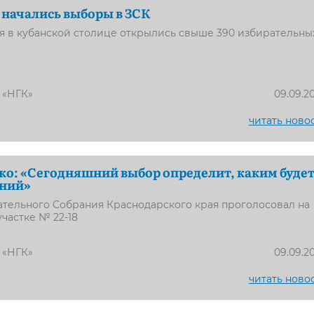
 начались выборы в ЗСК
я в кубанской столице открылись свыше 390 избирательны
 «НГК»
09.09.2
читать ново
о: «Сегодняшний выбор определит, каким буде
шний»
ательного Собрания Краснодарского края проголосовал на
частке № 22-18
 «НГК»
09.09.2
читать ново