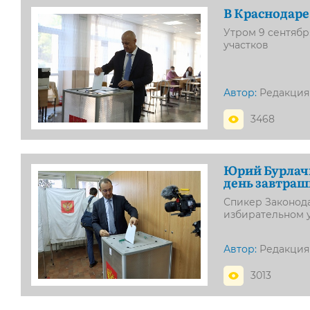
В Краснодаре
Утром 9 сентябр
участков
Автор:
Редакция
3468
Юрий Бурлачк
день завтра
Спикер Законод
избирательном у
Автор:
Редакция
3013