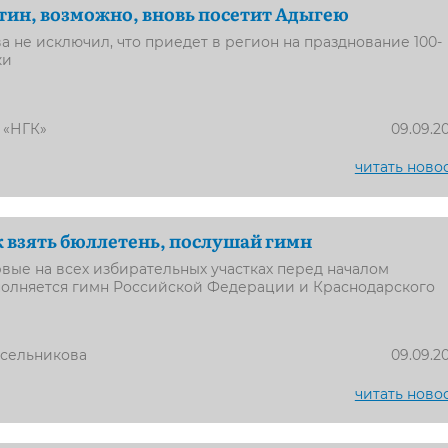
ин, возможно, вновь посетит Адыгею
ва не исключил, что приедет в регион на празднование 100-
ки
 «НГК»
09.09.2
читать ново
к взять бюллетень, послушай гимн
рвые на всех избирательных участках перед началом
полняется гимн Российской Федерации и Краснодарского
усельникова
09.09.2
читать ново