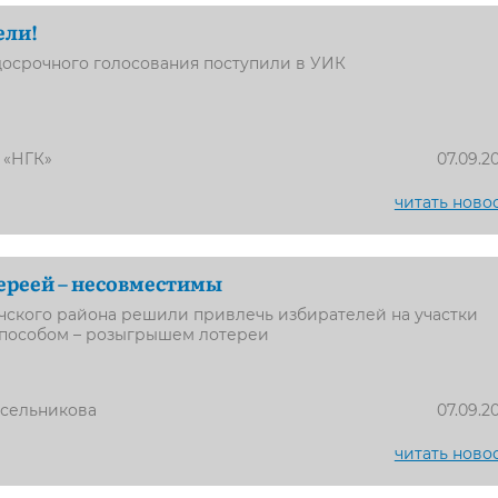
ели!
досрочного голосования поступили в УИК
 «НГК»
07.09.2
читать ново
ереей – несовместимы
чского района решили привлечь избирателей на участки
пособом – розыгрышем лотереи
усельникова
07.09.2
читать ново