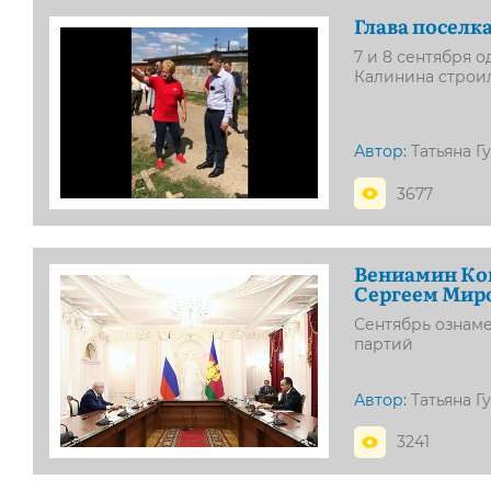
Глава поселк
7 и 8 сентября 
Калинина строи
Автор:
Татьяна Г
3677
Вениамин Кон
Сергеем Мир
Сентябрь ознам
партий
Автор:
Татьяна Г
3241