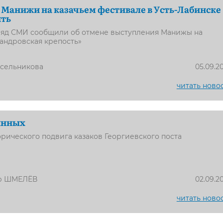
Манижи на казачьем фестивале в Усть-Лабинске
ить
ряд СМИ сообщили об отмене выступления Манижы на
андровская крепость»
усельникова
05.09.2
читать ново
инных
орического подвига казаков Георгиевского поста
р ШМЕЛЁВ
02.09.2
читать ново