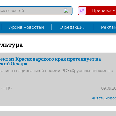
Принимаем 
Архив новостей
О редакции
Рекла
ультура
ект из Краснодарского края претендует на
ский Оскар»
алисты национальной премии РГО «Хрустальный компас»
 «НГК»
09.09.2
читать ново