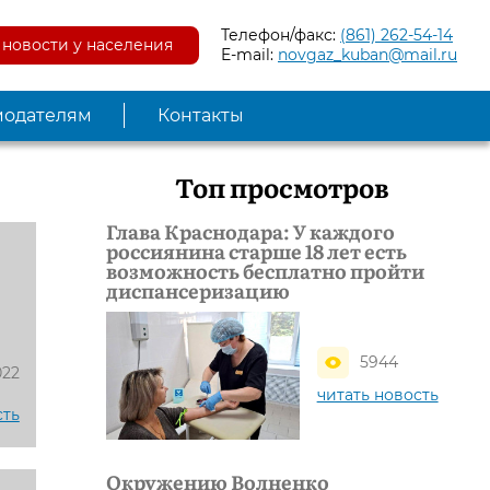
Телефон/факс:
(861) 262-54-14
новости у населения
E-mail:
novgaz_kuban@mail.ru
модателям
Контакты
Топ просмотров
Глава Краснодара: У каждого
россиянина старше 18 лет есть
возможность бесплатно пройти
диспансеризацию
5944
022
читать новость
сть
Окружению Волненко