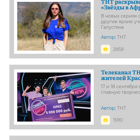
ТНТ раскрыва
«Звёзды в Аф
В новых сериях 
другие яркие у
Галустяна
Автор:
ТНТ
2959
Телеканал ТН
жителей Кра
17 и 18 сентябр
главную творче
Автор:
ТНТ
1590