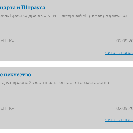
царта и Штрауса
арках Краснодара выступит камерный «Премьер-оркестр»
 «НГК»
02.09.2
читать ново
е искусство
ведут краевой фестиваль гончарного мастерства
 «НГК»
02.09.2
читать ново