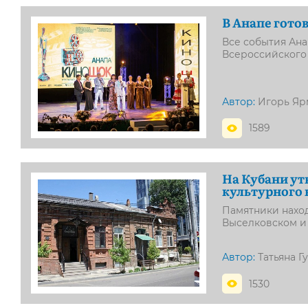
В Анапе гото
Все события Ана
Всероссийского
Автор:
Игорь Яр
1589
На Кубани ут
культурного 
Памятники наход
Выселковском и
Автор:
Татьяна Г
1530