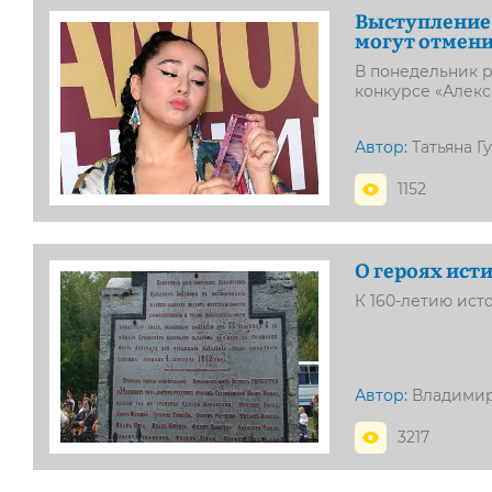
Выступление 
могут отмен
В понедельник 
конкурсе «Алекс
Автор:
Татьяна Г
1152
О героях ист
К 160-летию ист
Автор:
Владими
3217