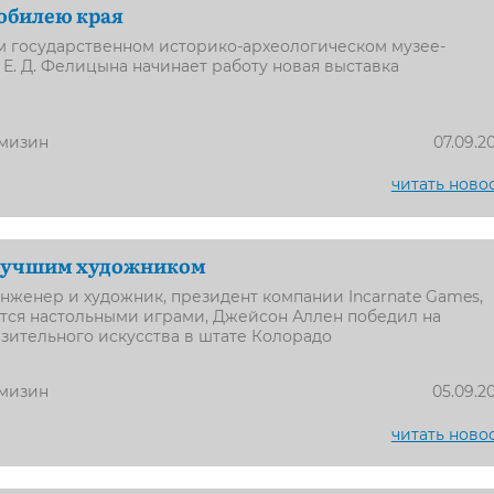
 юбилею края
м государственном историко-археологическом музее-
 Е. Д. Фелицына начинает работу новая выставка
мизин
07.09.2
читать ново
лучшим художником
женер и художник, президент компании Incarnate Games,
ется настольными играми, Джейсон Аллен победил на
зительного искусства в штате Колорадо
мизин
05.09.2
читать ново