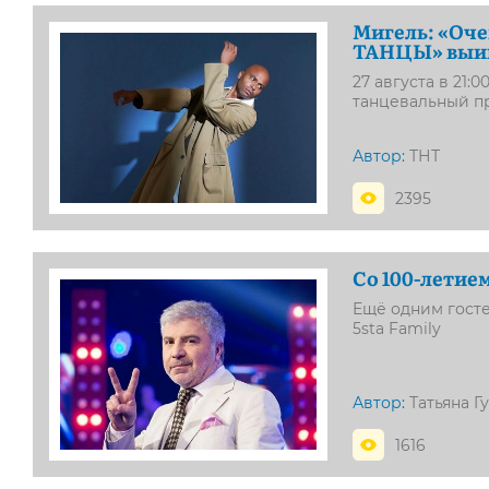
Мигель: «Оче
ТАНЦЫ» выиг
27 августа в 21
танцевальный 
Автор:
ТНТ
2395
Со 100-летие
Ещё одним гост
5sta Family
Автор:
Татьяна Г
1616