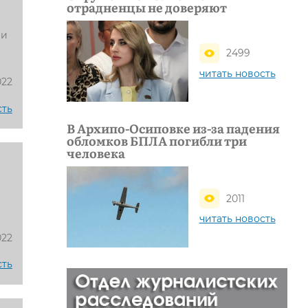
отрадненцы не доверяют
 и
2499
читать новость
022
сть
В Архипо-Осиповке из-за падения
обломков БПЛА погибли три
человека
2011
читать новость
022
сть