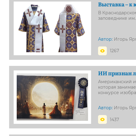
Выставка – к
В Краснодарско
заповеднике им.
Автор:
Игорь Яр
1267
ИИ признан 
Американский ин
которая занима
конкурсе изобра
Автор:
Игорь Яр
1437