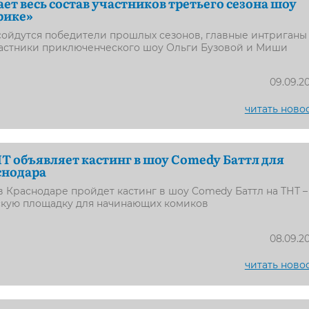
ет весь состав участников третьего сезона шоу
рике»
сойдутся победители прошлых сезонов, главные интриганы
частники приключенческого шоу Ольги Бузовой и Миши
09.09.2
читать ново
Т объявляет кастинг в шоу Comedy Баттл для
снодара
я в Краснодаре пройдет кастинг в шоу Comedy Баттл на ТНТ –
скую площадку для начинающих комиков
08.09.2
читать ново