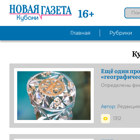
16+
Главная
Рубрики
К
Ещё один про
«географиче
Определены фин
Автор:
Редакция
1312