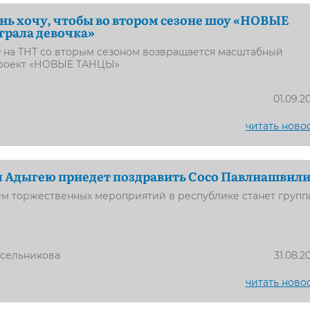
нь хочу, чтобы во втором сезоне шоу «НОВЫЕ
рала девочка»
:00 на ТНТ со вторым сезоном возвращается масштабный
проект «НОВЫЕ ТАНЦЫ»
01.09.2
читать ново
м Адыгею приедет поздравить Сосо Павлиашвил
ем торжественных мероприятий в республике станет групп
усельникова
31.08.2
читать ново