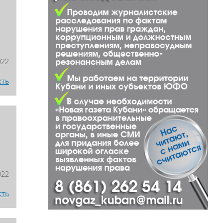
022
сть
022
сть