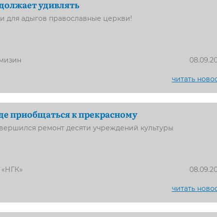
должает удивлять
и для адыгов православные церкви!
мизин
08.09.2
читать ново
де приобщаться к прекрасному
авершился ремонт десяти учреждений культуры
 «НГК»
08.09.2
читать ново