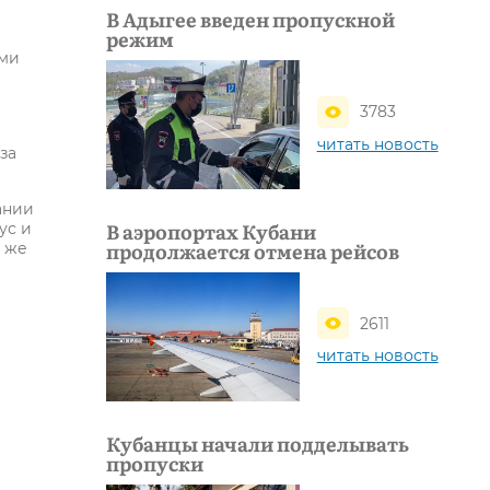
В Адыгее введен пропускной
режим
ыми
3783
читать новость
за
ании
В аэропортах Кубани
ус и
продолжается отмена рейсов
м же
2611
читать новость
Кубанцы начали подделывать
пропуски