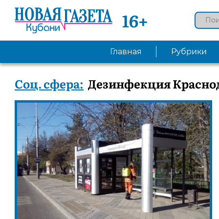
16+
Главная
Рубрики
Соц. сфера:
Дезинфекция Краснод