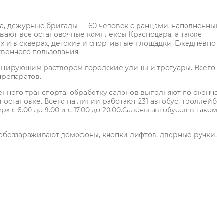
а, дежурные бригады — 60 человек с ранцами, наполненн
ают все остановочные комплексы Краснодара, а также
х и в скверах, детские и спортивные площадки. Ежедневно
твенного пользования.
цирующим раствором городские улицы и тротуары. Всего 
препаратов.
нного транспорта: обработку салонов выполняют по оконч
 остановке. Всего на линии работают 231 автобус, троллейб
 с 6.00 до 9.00 и с 17.00 до 20.00.Салоны автобусов в тако
обеззараживают домофоны, кнопки лифтов, дверные ручки,