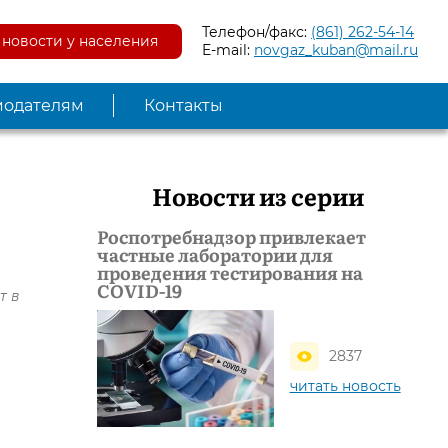
Телефон/факс:
(861) 262-54-14
новости у населения
E-mail:
novgaz_kuban@mail.ru
модателям
Контакты
Новости из серии
Роспотребнадзор привлекает
частные лаборатории для
проведения тестирования на
COVID-19
т в
2837
читать новость