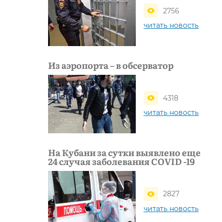
2756
читать новость
Из аэропорта – в обсерватор
4318
читать новость
На Кубани за сутки выявлено еще
24 случая заболевания COVID -19
2827
читать новость