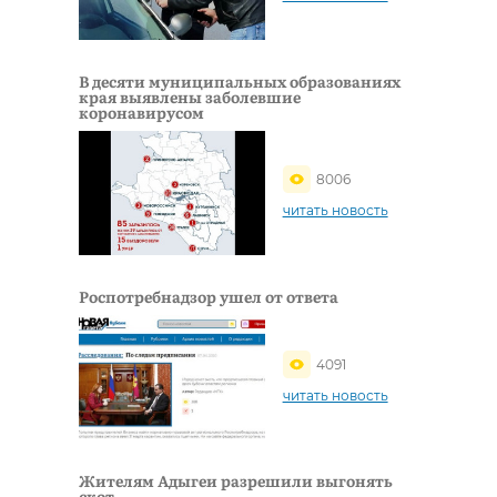
В деcяти муниципальных образованиях
края выявлены заболевшие
коронавирусом
8006
читать новость
Роспотребнадзор ушел от ответа
4091
читать новость
Жителям Адыгеи разрешили выгонять
скот